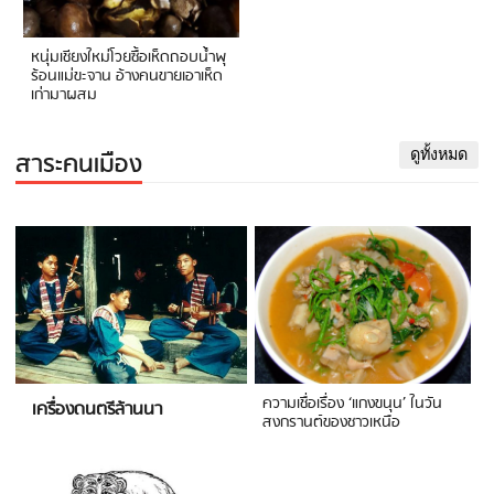
หนุ่มเชียงใหม่โวยซื้อเห็ดถอบน้ำพุ
ร้อนแม่ขะจาน อ้างคนขายเอาเห็ด
เก่ามาผสม
สาระคนเมือง
ดูทั้งหมด
ความเชื่อเรื่อง ‘แกงขนุน’ ในวัน
เครื่องดนตรีล้านนา
สงกรานต์ของชาวเหนือ