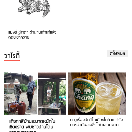
แมงสี่หูห้าตา ตำนานเก่าแก่แห่ง
ดอยเขาควาย
วาไรตี้
ดูทั้งหมด
มาดูเรื่องปกติในเมืองไทย แต่ฝรั่ง
แก๊งทาสีบ้านระบาดหนักใน
มองว่ามันอเมซิ่งไทยแลนด์มาก
เชียงราย พบชาวบ้านโดน