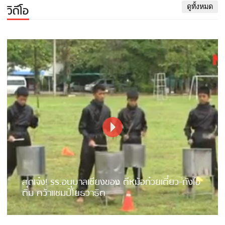
วิดีโอ
ดูทั้งหมด
สุดเจ๋ง! รร.อนุบาลเชียงของ ตีหม้อก๋วยเตี๋ยว-ถังไอ
ติม คว้าแชมป์โยธวาธิต