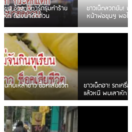
ชาวเน็ตสวดยับ! พบพม่าเร่ขายพวงมาลัย
หน้าพ่อขุนฯ พอไม่ซื้อเดินตาม
ชาวเน็ตฮา! รถเครื่องแม่สายชนป้ายร้านโลงศพ
แล้วหนี พบเสาหัก เบรคหัก หวิดได้ใช้บริการ