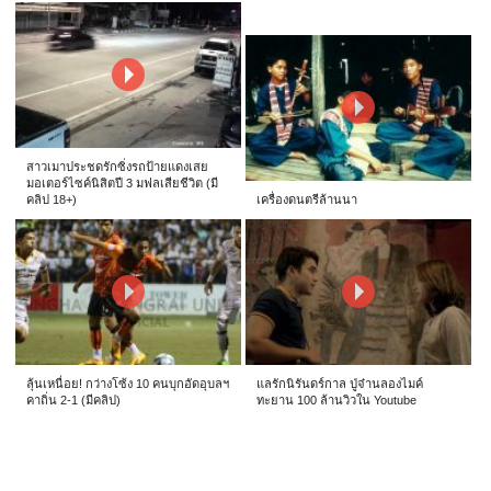
สาวเมาประชดรักซิ่งรถป้ายแดงเสย
มอเตอร์ไซค์นิสิตปี 3 มฟลเสียชีวิต (มี
คลิป 18+)
เครื่องดนตรีล้านนา
ลุ้นเหนื่อย! กว่างโซ้ง 10 คนบุกอัดอุบลฯ
แลรักนิรันดร์กาล ปู่จ๋านลองไมค์
คาถิ่น 2-1 (มีคลิป)
ทะยาน 100 ล้านวิวใน Youtube