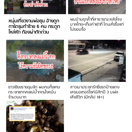
พบบ้านรุกล้ำที่สาธารณะหลังโรง
หนุ่มเที่ยวงานพ่อขุน อ้างถูก
บาลไทย+เก็บค่าเช่าที่ โดนสั่งรื้อแต่
การ์ดรุมทำร้าย 6 คน กระดูก
ไม่ยอมรื้อ
ไหล่หัก ต้องผ่าตัดด่วน
ชาวเชียงรายฉุนจัด พบคนทิ้งเศษ
สาวเมาประชดรักซิ่งรถป้ายแดง
กระจกแตกลงแม่น้ำกกฝั่งหมิ่น
เสยมอเตอร์ไซค์นิสิตปี 3 มฟล
จำนวนมาก
เสียชีวิต (มีคลิป 18+)