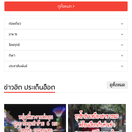
ดูทั้งหมด
ท่องเที่ยว
อาหาร
ร้องทุกข์
กีฬา
ประชาสัมพันธ์
ข่าวฮิต ประเด็นฮ็อต
ดูทั้งหมด