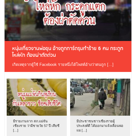
หนุ่มเที่ยวงานพ่อขุน อ้างถูกการ์ดรุมทำร้าย 6 คน กระดูก
ไหล่หัก ต้องผ่าตัดด่วน
เกิดเหตุจากผู้ใช้ Facebook รายหนึ่งได้โพสต์อ้างว่าตนถูก […]
มีรายงานจาก สภ.แม่จัน
มีประชาชนชาวเชียงรายผู้
เชียงราย ว่ามีชายวัย 57 ปี เสียชี
ประสงค์ดี ได้ออกมาแจ้งเตือนพ่อ
[…]
แม […]