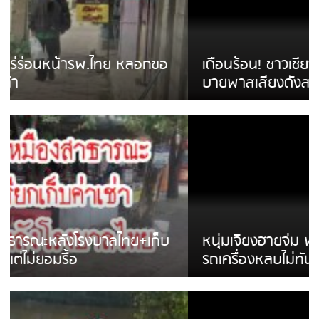
เดือนร้อน! ชาวเชียงรายบ่นรถ Isuzu สีขาวซิ่ง
บายพาสเสียงดังสร้างความรำคาญ
หนุ่มเจียงฮายจ่ม พบถังน้ำดื่มตกกลางถนน
รถเครื่องหลบไม่ทันล้มบาดเจ็บ