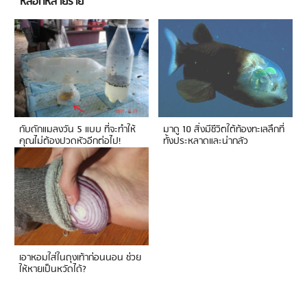
หลอกหลายราย
กับดักแมลงวัน 5 แบบ ที่จะทำให้
มาดู 10 สิ่งมีชีวิตใต้ท้องทะเลลึกที่
คุณไม่ต้องปวดหัวอีกต่อไป!
ทั้งประหลาดและน่ากลัว
เอาหอมใส่ในถุงเท้าก่อนนอน ช่วย
ให้หายเป็นหวัดได้?