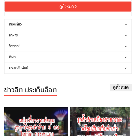
ดูทั้งหมด
ท่องเที่ยว
อาหาร
ร้องทุกข์
กีฬา
ประชาสัมพันธ์
ข่าวฮิต ประเด็นฮ็อต
ดูทั้งหมด