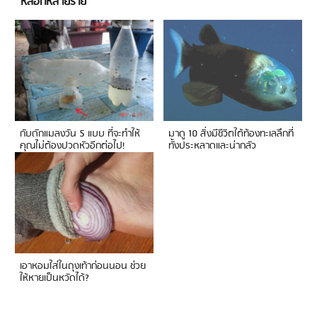
หลอกหลายราย
กับดักแมลงวัน 5 แบบ ที่จะทำให้
มาดู 10 สิ่งมีชีวิตใต้ท้องทะเลลึกที่
คุณไม่ต้องปวดหัวอีกต่อไป!
ทั้งประหลาดและน่ากลัว
เอาหอมใส่ในถุงเท้าก่อนนอน ช่วย
ให้หายเป็นหวัดได้?