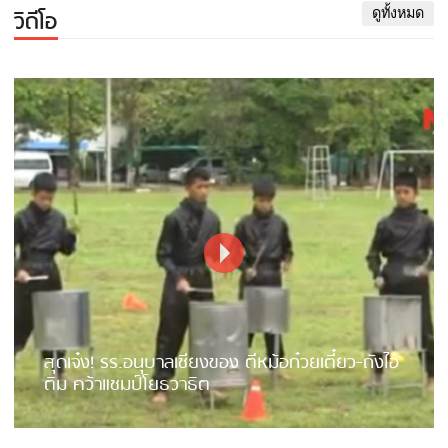
วิดีโอ
ดูทั้งหมด
สุดเจ๋ง! รร.อนุบาลเชียงของ ตีหม้อก๋วยเตี๋ยว-ถังไอ
ติม คว้าแชมป์โยธวาธิต