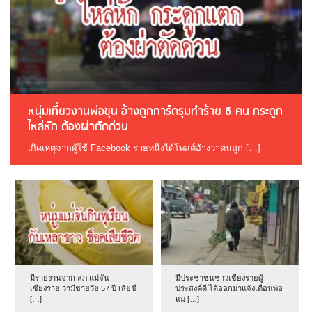
หนุ่มเที่ยวงานพ่อขุน อ้างถูกการ์ดรุมทำร้าย 6 คน กระดูก
ไหล่หัก ต้องผ่าตัดด่วน
เกิดเหตุจากผู้ใช้ Facebook รายหนึ่งได้โพสต์อ้างว่าตนถูก […]
มีรายงานจาก สภ.แม่จัน
มีประชาชนชาวเชียงรายผู้
เชียงราย ว่ามีชายวัย 57 ปี เสียชี
ประสงค์ดี ได้ออกมาแจ้งเตือนพ่อ
[…]
แม […]