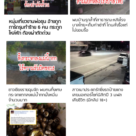
พบบ้านรุกล้ำที่สาธารณะหลังโรง
หนุ่มเที่ยวงานพ่อขุน อ้างถูก
บาลไทย+เก็บค่าเช่าที่ โดนสั่งรื้อแต่
การ์ดรุมทำร้าย 6 คน กระดูก
ไม่ยอมรื้อ
ไหล่หัก ต้องผ่าตัดด่วน
ชาวเชียงรายฉุนจัด พบคนทิ้งเศษ
สาวเมาประชดรักซิ่งรถป้ายแดง
กระจกแตกลงแม่น้ำกกฝั่งหมิ่น
เสยมอเตอร์ไซค์นิสิตปี 3 มฟล
จำนวนมาก
เสียชีวิต (มีคลิป 18+)