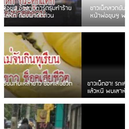
ชาวเน็ตสวดยับ! พบพม่าเร่ขายพวงมาลัย
หน้าพ่อขุนฯ พอไม่ซื้อเดินตาม
ชาวเน็ตฮา! รถเครื่องแม่สายชนป้ายร้านโลงศพ
แล้วหนี พบเสาหัก เบรคหัก หวิดได้ใช้บริการ