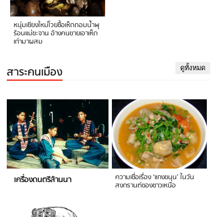
หนุ่มเชียงใหม่โวยซื้อเห็ดถอบน้ำพุ
ร้อนแม่ขะจาน อ้างคนขายเอาเห็ด
เก่ามาผสม
สาระคนเมือง
ดูทั้งหมด
ความเชื่อเรื่อง ‘แกงขนุน’ ในวัน
เครื่องดนตรีล้านนา
สงกรานต์ของชาวเหนือ