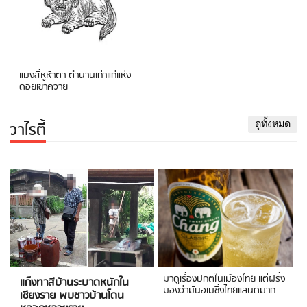
แมงสี่หูห้าตา ตำนานเก่าแก่แห่ง
ดอยเขาควาย
วาไรตี้
ดูทั้งหมด
มาดูเรื่องปกติในเมืองไทย แต่ฝรั่ง
แก๊งทาสีบ้านระบาดหนักใน
มองว่ามันอเมซิ่งไทยแลนด์มาก
เชียงราย พบชาวบ้านโดน