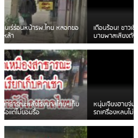
เดือนร้อน! ชาวเชียงรายบ่นรถ Isuzu สีขาวซิ่ง
บายพาสเสียงดังสร้างความรำคาญ
หนุ่มเจียงฮายจ่ม พบถังน้ำดื่มตกกลางถนน
รถเครื่องหลบไม่ทันล้มบาดเจ็บ