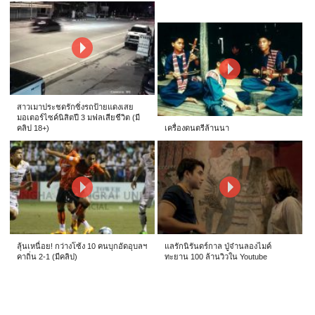
สาวเมาประชดรักซิ่งรถป้ายแดงเสย
มอเตอร์ไซค์นิสิตปี 3 มฟลเสียชีวิต (มี
คลิป 18+)
เครื่องดนตรีล้านนา
ลุ้นเหนื่อย! กว่างโซ้ง 10 คนบุกอัดอุบลฯ
แลรักนิรันดร์กาล ปู่จ๋านลองไมค์
คาถิ่น 2-1 (มีคลิป)
ทะยาน 100 ล้านวิวใน Youtube