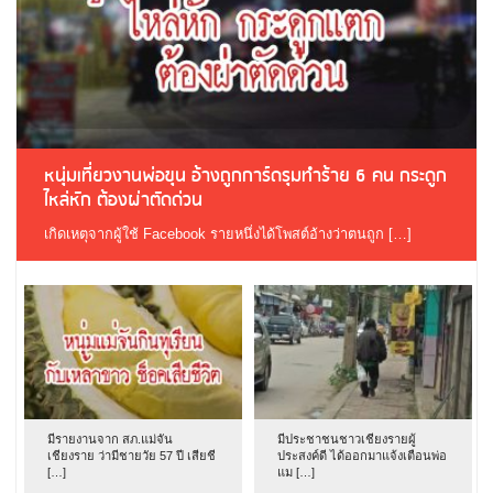
หนุ่มเที่ยวงานพ่อขุน อ้างถูกการ์ดรุมทำร้าย 6 คน กระดูก
ไหล่หัก ต้องผ่าตัดด่วน
เกิดเหตุจากผู้ใช้ Facebook รายหนึ่งได้โพสต์อ้างว่าตนถูก […]
มีรายงานจาก สภ.แม่จัน
มีประชาชนชาวเชียงรายผู้
เชียงราย ว่ามีชายวัย 57 ปี เสียชี
ประสงค์ดี ได้ออกมาแจ้งเตือนพ่อ
[…]
แม […]