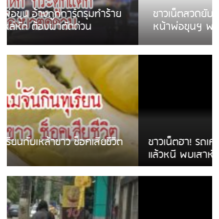
ชาวเน็ตสวดยับ! พบพม่าเร่ขายพวงมาลัย
หน้าพ่อขุนฯ พอไม่ซื้อเดินตาม
ชาวเน็ตฮา! รถเครื่องแม่สายชนป้ายร้านโลงศพ
แล้วหนี พบเสาหัก เบรคหัก หวิดได้ใช้บริการ