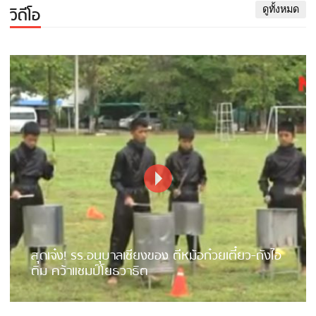
วิดีโอ
ดูทั้งหมด
สุดเจ๋ง! รร.อนุบาลเชียงของ ตีหม้อก๋วยเตี๋ยว-ถังไอ
ติม คว้าแชมป์โยธวาธิต