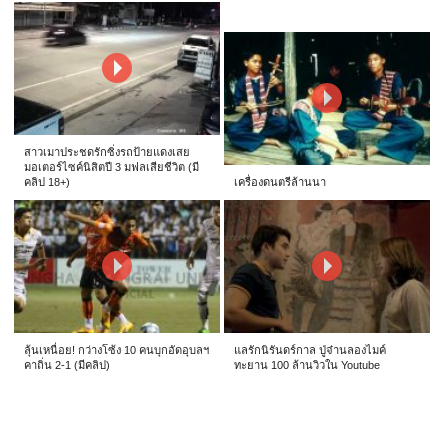
สาวเมาประชดรักซิ่งรถป้ายแดงเสย
มอเตอร์ไซค์นิสิตปี 3 มฟลเสียชีวิต (มี
คลิป 18+)
เครื่องดนตรีล้านนา
ลุ้นเหนื่อย! กว่างโซ้ง 10 คนบุกอัดอุบลฯ
แลรักนิรันดร์กาล ปู่จ๋านลองไมค์
คาถิ่น 2-1 (มีคลิป)
ทะยาน 100 ล้านวิวใน Youtube