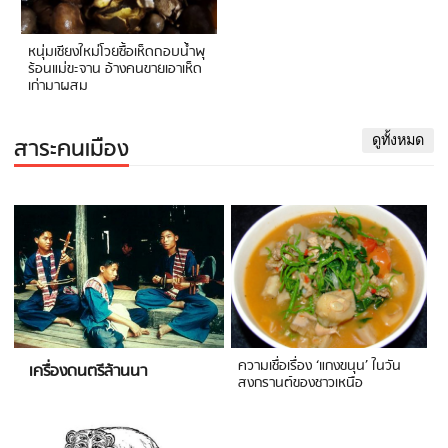
หนุ่มเชียงใหม่โวยซื้อเห็ดถอบน้ำพุ
ร้อนแม่ขะจาน อ้างคนขายเอาเห็ด
เก่ามาผสม
สาระคนเมือง
ดูทั้งหมด
ความเชื่อเรื่อง ‘แกงขนุน’ ในวัน
เครื่องดนตรีล้านนา
สงกรานต์ของชาวเหนือ