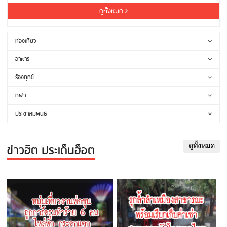
ดูทั้งหมด
ท่องเที่ยว
อาหาร
ร้องทุกข์
กีฬา
ประชาสัมพันธ์
ข่าวฮิต ประเด็นฮ็อต
ดูทั้งหมด