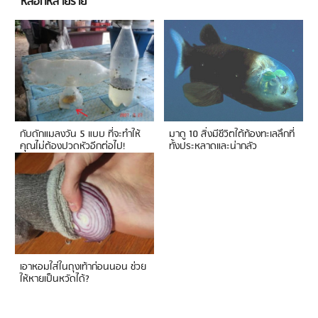
หลอกหลายราย
กับดักแมลงวัน 5 แบบ ที่จะทำให้
มาดู 10 สิ่งมีชีวิตใต้ท้องทะเลลึกที่
คุณไม่ต้องปวดหัวอีกต่อไป!
ทั้งประหลาดและน่ากลัว
เอาหอมใส่ในถุงเท้าก่อนนอน ช่วย
ให้หายเป็นหวัดได้?