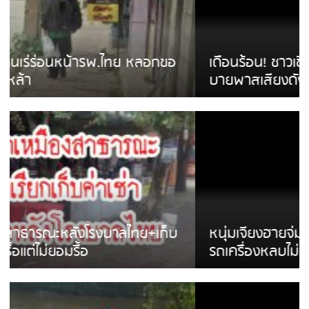
เดือนร้อน! ชาวเชียงรายบ่นรถ Isuzu สีขาวซิ่ง
บายพาสเสียงดังสร้างความรำคาญ
หนุ่มเจียงฮายจ่ม พบถังน้ำดื่มตกกลางถนน
รถเครื่องหลบไม่ทันล้มบาดเจ็บ