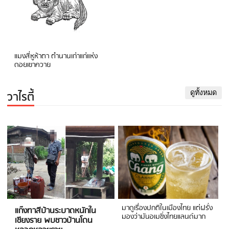
แมงสี่หูห้าตา ตำนานเก่าแก่แห่ง
ดอยเขาควาย
วาไรตี้
ดูทั้งหมด
มาดูเรื่องปกติในเมืองไทย แต่ฝรั่ง
แก๊งทาสีบ้านระบาดหนักใน
มองว่ามันอเมซิ่งไทยแลนด์มาก
เชียงราย พบชาวบ้านโดน