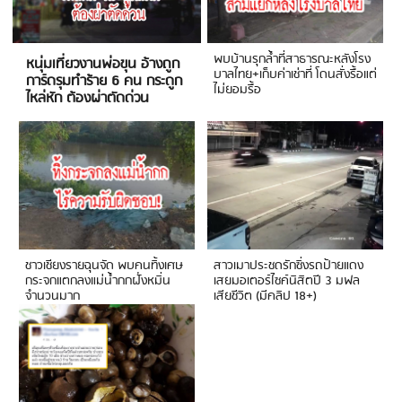
พบบ้านรุกล้ำที่สาธารณะหลังโรง
หนุ่มเที่ยวงานพ่อขุน อ้างถูก
บาลไทย+เก็บค่าเช่าที่ โดนสั่งรื้อแต่
การ์ดรุมทำร้าย 6 คน กระดูก
ไม่ยอมรื้อ
ไหล่หัก ต้องผ่าตัดด่วน
ชาวเชียงรายฉุนจัด พบคนทิ้งเศษ
สาวเมาประชดรักซิ่งรถป้ายแดง
กระจกแตกลงแม่น้ำกกฝั่งหมิ่น
เสยมอเตอร์ไซค์นิสิตปี 3 มฟล
จำนวนมาก
เสียชีวิต (มีคลิป 18+)