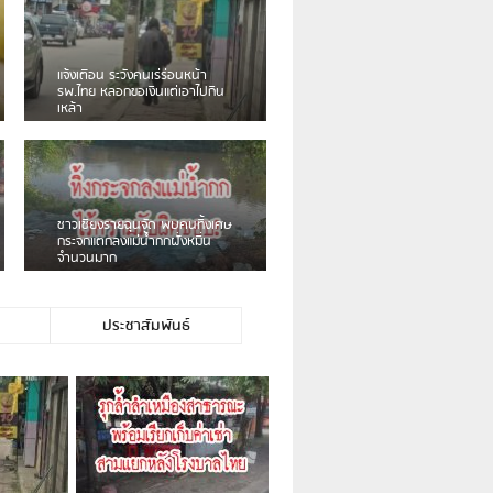
เดือนร้อน! ชาวเชียงรายบ่นรถ
Isuzu สีขาวซิ่งบายพาสเสียงดัง
สร้างความรำคาญ
ชาวผาลั้ง โวย ไร้หน่วยงานดูแล
ดินสไลด์ ต้องจัดการกันเอง
ประชาสัมพันธ์