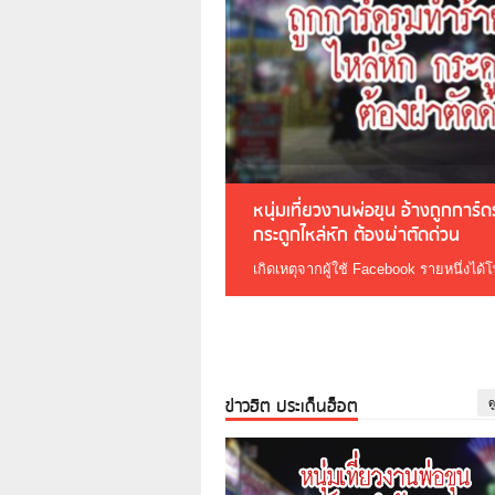
หนุ่มเที่ยวงานพ่อขุน อ้างถูกการ์
กระดูกไหล่หัก ต้องผ่าตัดด่วน
เกิดเหตุจากผู้ใช้ Facebook รายหนึ่งได้
ข่าวฮิต ประเด็นฮ็อต
ด