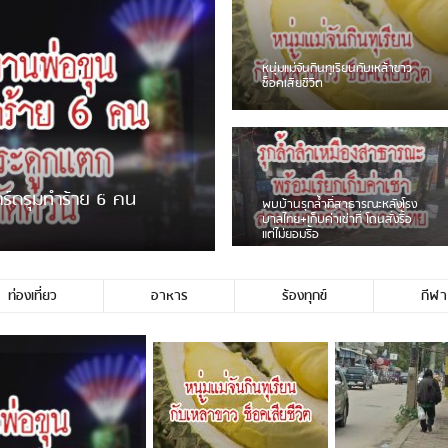
ชาวเน็ตฮา! รถเครื่องแม่สายชน
ป้ายร้านโลงศพแล้วหนี พบเสาหัก
เบรคหัก หวิดได้ใช้บริการ
ายพวงมาลัยหน้าพ่อขุนฯ
หนุ่มเจียงฮายจ่ม พบถังน้ำดื่มตก
กลางถนน รถเครื่องหลบไม่ทันล้ม
บาดเจ็บ
ท่องเที่ยว
อาหาร
ร้องทุกข์
กีฬา
ช่ประชาชนชาวเชียงร […]