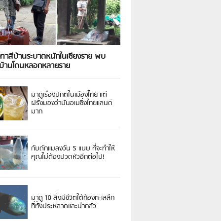
งทาสีบ้านระบาดหนักในเชียงราย พบ
วบ้านโดนหลอกหลายราย
มาดูเรื่องปกติในเมืองไทย แต่
ฝรั่งมองว่ามันอเมซิ่งไทยแลนด์
มาก
กับดักแมลงวัน 5 แบบ ที่จะทำให้
คุณไม่ต้องปวดหัวอีกต่อไป!
มาดู 10 สิ่งมีชีวิตใต้ท้องทะเลลึก
ที่ทั้งประหลาดและน่ากลัว