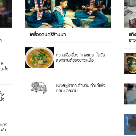
เครื่องดนตรีล้านนา
แก๊
ด
ชา
ความเชื่อเรื่อง ‘แกงขนุน’ ในวัน
สงกรานต์ของชาวเหนือ
ลัง
ดนสั่ง
แมงสี่หูห้าตา ตำนานเก่าแก่แห่ง
ดอยเขาควาย
ิ้ง
ั่ง
ยแดง
 มฟล