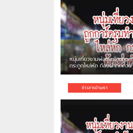
แจ้งเตือน ระวังคนเร่ร่อนหน้า
รพ.ไทย หลอกขอเงินแต่เอาไปกิน
เหล้า
ชาวเน็ตสวดยับ! พบพม่าเร่ข
ชาวเชียงรายฉุนจัด พบคนทิ้งเศษ
พอไม่ซื้อเดินตาม
กระจกแตกลงแม่น้ำกกฝั่งหมิ่น
จำนวนมาก
ข่าวสารบ้านเรา
มีชาวเน็ตรายหนึ่งซึ่งแจ้งว่าตนเองไม่ใ