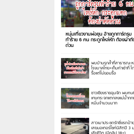
หนุ่มเที่ยวงานพ่อขุน อ้างถูกการ์ดรุม
ทำร้าย 6 คน กระดูกไหล่หัก ต้องผ่าตั
ด่วน
พบบ้านรุกล้ำที่สาธารณะห
โรงบาลไทย+เก็บค่าเช่าที่ โ
รื้อแต่ไม่ยอมรื้อ
ชาวเชียงรายฉุนจัด พบคนท
เศษกระจกแตกลงแม่น้ำกกฝ
หมิ่นจำนวนมาก
สาวเมาประชดรักซิ่งรถป้า
เสยมอเตอร์ไซค์นิสิตปี 3
เสียชีวิต (มีคลิป 18+)