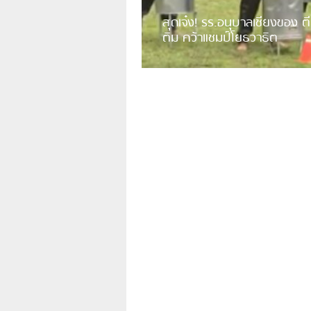
สุดเจ๋ง! รร.อนุบาลเชียงของ ตี
ติม คว้าแชมป์โยธวาธิต
มีการเปิดเผยคลิปวิดีโอของวงโยธวาธิต