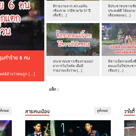
มีรายงานจาก สภ.แม่จัน
มีประชาชนชาวเชีย
เชียงราย ว่ามีชายวัย 57 ปี
ประสงค์ดี ได้ออกม
เสียชี […]
เตือนพ่อแม […]
ดรุมทำร้าย 6 คน
ประชาชนชาวเชียงรายออก
มีชาวเน็ตรายหนึ่งซึ
อาการโมโหจัด เมื่อมี
ตนเองไม่ใช่ประช
รายงานแจ้งว่าพ […]
เชียงร […]
โพสต์อ้างว่าตนถูก […]
แท็ก :
สาระคนเมือง
วาไรตี้
ูทั้งหมด
ดูทั้งหมด