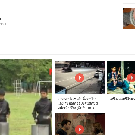
อบ
นขาย
สาวเมาประชดรักซิ่งรถป้าย
เครื่องดนตรีล้าน
แดงเสยมอเตอร์ไซค์นิสิตปี 3
มฟลเสียชีวิต (มีคลิป 18+)