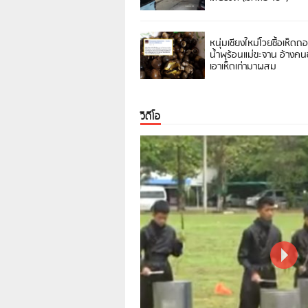
หนุ่มเชียงใหม่โวยซื้อเห็ดถ
น้ำพุร้อนแม่ขะจาน อ้างค
เอาเห็ดเก่ามาผสม
วิดีโอ