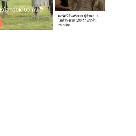
หม้อก๋วยเตี๋ยว-ถังไอ
แลรักนิรันดร์กาล ปู่จ๋านลอง
ไมค์ ทะยาน 100 ล้านวิวใน
Youtube
 รร.อนุบาลเชียง […]