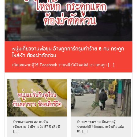
หนุ่มเที่ยวงานพ่อขุน อ้างถูกการ์ดรุมทำร้าย 6 คน กระดูก
ไหล่หัก ต้องผ่าตัดด่วน
เกิดเหตุจากผู้ใช้ Facebook รายหนึ่งได้โพสต์อ้างว่าตนถูก […]
มีรายงานจาก สภ.แม่จัน
มีประชาชนชาวเชียงรายผู้
เชียงราย ว่ามีชายวัย 57 ปี เสียชี
ประสงค์ดี ได้ออกมาแจ้งเตือนพ่อ
[…]
แม […]