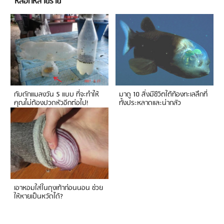
หลอกหลายราย
กับดักแมลงวัน 5 แบบ ที่จะทำให้
มาดู 10 สิ่งมีชีวิตใต้ท้องทะเลลึกที่
คุณไม่ต้องปวดหัวอีกต่อไป!
ทั้งประหลาดและน่ากลัว
เอาหอมใส่ในถุงเท้าก่อนนอน ช่วย
ให้หายเป็นหวัดได้?