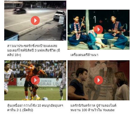
สาวเมาประชดรักซิ่งรถป้ายแดงเสย
มอเตอร์ไซค์นิสิตปี 3 มฟลเสียชีวิต (มี
คลิป 18+)
เครื่องดนตรีล้านนา
ลุ้นเหนื่อย! กว่างโซ้ง 10 คนบุกอัดอุบลฯ
แลรักนิรันดร์กาล ปู่จ๋านลองไมค์
คาถิ่น 2-1 (มีคลิป)
ทะยาน 100 ล้านวิวใน Youtube