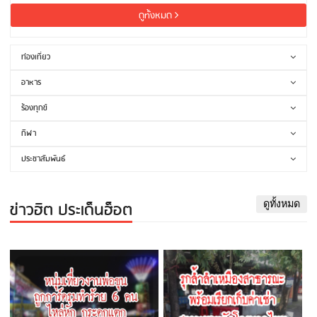
ดูทั้งหมด
ท่องเที่ยว
อาหาร
ร้องทุกข์
กีฬา
ประชาสัมพันธ์
ข่าวฮิต ประเด็นฮ็อต
ดูทั้งหมด