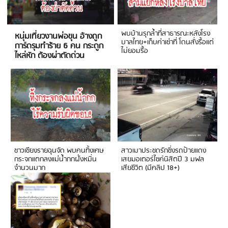
พบบ้านรุกล้ำที่สาธารณะหลังโรง
หนุ่มเที่ยวงานพ่อขุน อ้างถูก
บาลไทย+เก็บค่าเช่าที่ โดนสั่งรื้อแต่
การ์ดรุมทำร้าย 6 คน กระดูก
ไม่ยอมรื้อ
ไหล่หัก ต้องผ่าตัดด่วน
ชาวเชียงรายฉุนจัด พบคนทิ้งเศษ
สาวเมาประชดรักซิ่งรถป้ายแดง
กระจกแตกลงแม่น้ำกกฝั่งหมิ่น
เสยมอเตอร์ไซค์นิสิตปี 3 มฟล
จำนวนมาก
เสียชีวิต (มีคลิป 18+)