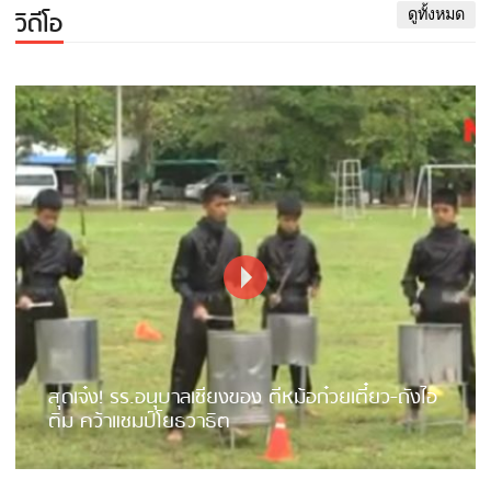
วิดีโอ
ดูทั้งหมด
สุดเจ๋ง! รร.อนุบาลเชียงของ ตีหม้อก๋วยเตี๋ยว-ถังไอ
ติม คว้าแชมป์โยธวาธิต