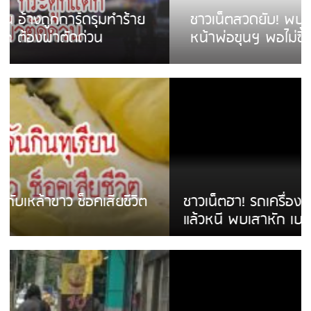
ชาวเน็ตสวดยับ! พบพม่าเร่ขายพวงมาลัย
หน้าพ่อขุนฯ พอไม่ซื้อเดินตาม
ชาวเน็ตฮา! รถเครื่องแม่สายชนป้ายร้านโลงศพ
แล้วหนี พบเสาหัก เบรคหัก หวิดได้ใช้บริการ