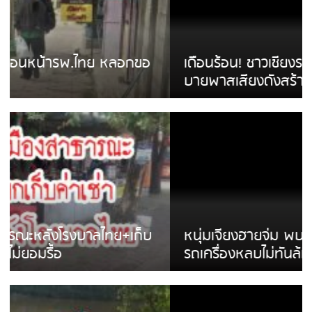
เดือนร้อน! ชาวเชียงรายบ่นรถ Isuzu สีขาวซิ่ง
บายพาสเสียงดังสร้างความรำคาญ
หนุ่มเจียงฮายจ่ม พบถังน้ำดื่มตกกลางถนน
รถเครื่องหลบไม่ทันล้มบาดเจ็บ