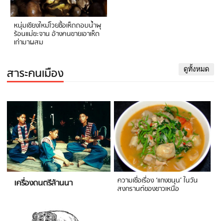
หนุ่มเชียงใหม่โวยซื้อเห็ดถอบน้ำพุ
ร้อนแม่ขะจาน อ้างคนขายเอาเห็ด
เก่ามาผสม
สาระคนเมือง
ดูทั้งหมด
ความเชื่อเรื่อง ‘แกงขนุน’ ในวัน
เครื่องดนตรีล้านนา
สงกรานต์ของชาวเหนือ