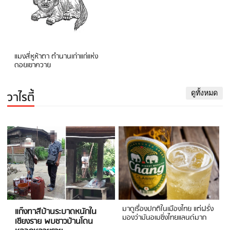
แมงสี่หูห้าตา ตำนานเก่าแก่แห่ง
ดอยเขาควาย
วาไรตี้
ดูทั้งหมด
มาดูเรื่องปกติในเมืองไทย แต่ฝรั่ง
แก๊งทาสีบ้านระบาดหนักใน
มองว่ามันอเมซิ่งไทยแลนด์มาก
เชียงราย พบชาวบ้านโดน