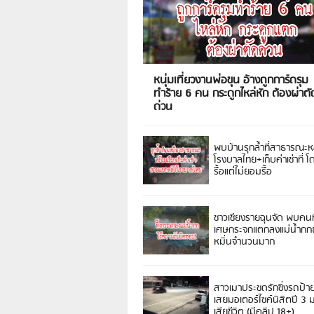
หนุ่มเที่ยวงานพ่อขุน อ้างถูกการ์ดรุม
ทำร้าย 6 คน กระดูกไหล่หัก ต้องผ่าตั
ด่วน
พบบ้านรุกล้ำที่สาธารณะห
โรงบาลไทย+เก็บค่าเช่าที่ โ
รื้อแต่ไม่ยอมรื้อ
ชาวเชียงรายฉุนจัด พบคนท
เศษกระจกแตกลงแม่น้ำกกฝ
หมิ่นจำนวนมาก
สาวเมาประชดรักซิ่งรถป้า
เสยมอเตอร์ไซค์นิสิตปี 3
เสียชีวิต (มีคลิป 18+)