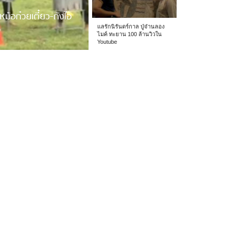
หม้อก๋วยเตี๋ยว-ถังไอ
แลรักนิรันดร์กาล ปู่จ๋านลอง
ไมค์ ทะยาน 100 ล้านวิวใน
Youtube
 รร.อนุบาลเชียง […]