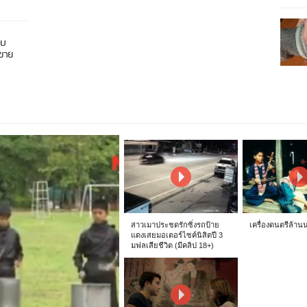
อบ
นขาย
สาวเมาประชดรักซิ่งรถป้าย
เครื่องดนตรีล้าน
แดงเสยมอเตอร์ไซค์นิสิตปี 3
มฟลเสียชีวิต (มีคลิป 18+)