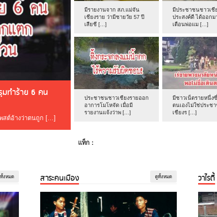
มีรายงานจาก สภ.แม่จัน
มีประชาชนชาวเชีย
เชียงราย ว่ามีชายวัย 57 ปี
ประสงค์ดี ได้ออกม
เสียชี […]
เตือนพ่อแม […]
ดรุมทำร้าย 6 คน
ประชาชนชาวเชียงรายออก
มีชาวเน็ตรายหนึ่งซึ
อาการโมโหจัด เมื่อมี
ตนเองไม่ใช่ประช
รายงานแจ้งว่าพ […]
เชียงร […]
โพสต์อ้างว่าตนถูก […]
แท็ก :
สาระคนเมือง
วาไรตี้
ูทั้งหมด
ดูทั้งหมด