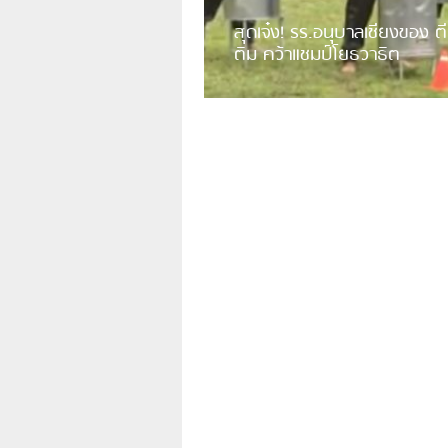
สุดเจ๋ง! รร.อนุบาลเชียงของ ตี
ติม คว้าแชมป์โยธวาธิต
มีการเปิดเผยคลิปวิดีโอของวงโยธวาธิต