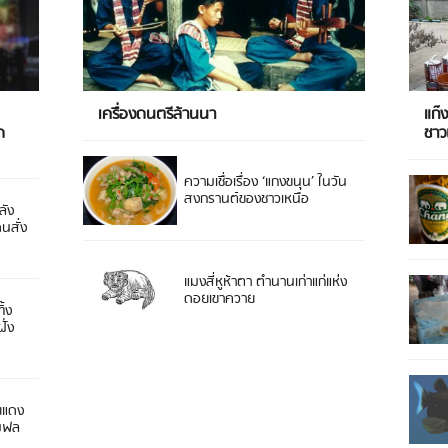
เครื่องดนตรีล้านนา
แก๊
ด
ชา
ความเชื่อเรื่อง ‘แกงขนุน’ ในวัน
สงกรานต์ของชาวเหนือ
ลัง
ดนสั่ง
แมงสี่หูห้าตา ตำนานเก่าแก่แห่ง
ดอยเขาควาย
ิ้ง
ั่ง
ยแดง
 มฟล