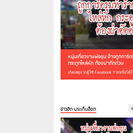
หนุ่มเที่ยวงานพ่อขุน อ้างถูกการ์
กระดูกไหล่หัก ต้องผ่าตัดด่วน
เกิดเหตุจากผู้ใช้ Facebook รายหนึ่งได้
ข่าวฮิต ประเด็นฮ็อต
ด