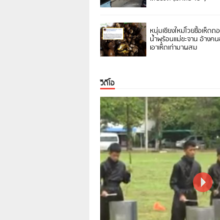
หนุ่มเชียงใหม่โวยซื้อเห็ดถ
น้ำพุร้อนแม่ขะจาน อ้างค
เอาเห็ดเก่ามาผสม
วิดีโอ