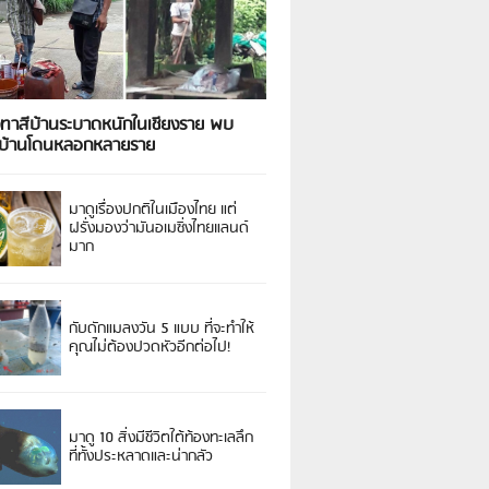
งทาสีบ้านระบาดหนักในเชียงราย พบ
วบ้านโดนหลอกหลายราย
มาดูเรื่องปกติในเมืองไทย แต่
ฝรั่งมองว่ามันอเมซิ่งไทยแลนด์
มาก
กับดักแมลงวัน 5 แบบ ที่จะทำให้
คุณไม่ต้องปวดหัวอีกต่อไป!
มาดู 10 สิ่งมีชีวิตใต้ท้องทะเลลึก
ที่ทั้งประหลาดและน่ากลัว