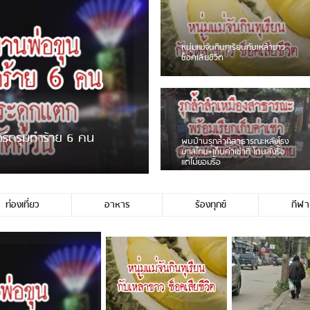
ชาวเน็ตฮา! รถเครื่องแม่สายชน
ป้ายร้านโลงศพแล้วหนี พบเสาหัก
เบรคหัก หวิดได้ใช้บริการ
ายพวงมาลัยหน้าพ่อขุนฯ
หนุ่มเจียงฮายจ่ม พบถังน้ำดื่มตก
กลางถนน รถเครื่องหลบไม่ทันล้ม
บาดเจ็บ
ท่องเที่ยว
อาหาร
ร้องทุกข์
กีฬา
ช่ประชาชนชาวเชียงร […]