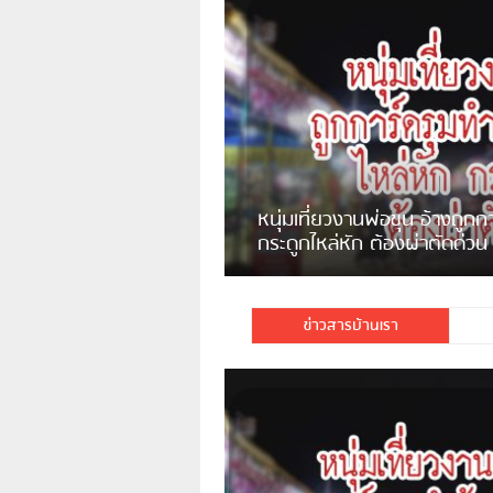
แจ้งเตือน ระวังคนเร่ร่อนหน้า
รพ.ไทย หลอกขอเงินแต่เอาไปกิน
เหล้า
ชาวเน็ตสวดยับ! พบพม่าเร่ข
ชาวเชียงรายฉุนจัด พบคนทิ้งเศษ
พอไม่ซื้อเดินตาม
กระจกแตกลงแม่น้ำกกฝั่งหมิ่น
จำนวนมาก
ข่าวสารบ้านเรา
มีชาวเน็ตรายหนึ่งซึ่งแจ้งว่าตนเองไม่ใ