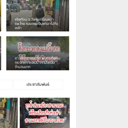
เดือนร้อน! ชาวเชียงรายบ่นรถ
Isuzu สีขาวซิ่งบายพาสเสียงดัง
สร้างความรำคาญ
ชาวผาลั้ง โวย ไร้หน่วยงานดูแล
ดินสไลด์ ต้องจัดการกันเอง
ประชาสัมพันธ์