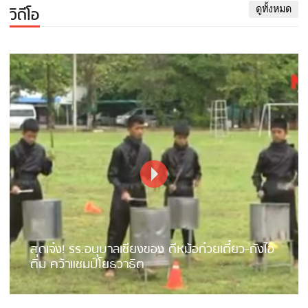
วิดีโอ
ดูทั้งหมด
สุดเจ๋ง! รร.อนุบาลเชียงของ ตีหม้อก๋วยเตี๋ยว-ถังไอ
ติม คว้าแชมป์โยธวาธิต