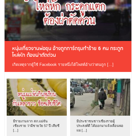
หนุ่มเที่ยวงานพ่อขุน อ้างถูกการ์ดรุมทำร้าย 6 คน กระดูก
ไหล่หัก ต้องผ่าตัดด่วน
เกิดเหตุจากผู้ใช้ Facebook รายหนึ่งได้โพสต์อ้างว่าตนถูก […]
มีรายงานจาก สภ.แม่จัน
มีประชาชนชาวเชียงรายผู้
เชียงราย ว่ามีชายวัย 57 ปี เสียชี
ประสงค์ดี ได้ออกมาแจ้งเตือนพ่อ
[…]
แม […]