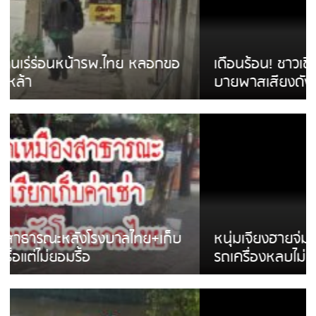
เดือนร้อน! ชาวเชียงรายบ่นรถ Isuzu สีขาวซิ่ง
บายพาสเสียงดังสร้างความรำคาญ
หนุ่มเจียงฮายจ่ม พบถังน้ำดื่มตกกลางถนน
รถเครื่องหลบไม่ทันล้มบาดเจ็บ