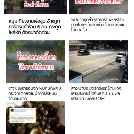
พบบ้านรุกล้ำที่สาธารณะหลังโรง
หนุ่มเที่ยวงานพ่อขุน อ้างถูก
บาลไทย+เก็บค่าเช่าที่ โดนสั่งรื้อแต่
การ์ดรุมทำร้าย 6 คน กระดูก
ไม่ยอมรื้อ
ไหล่หัก ต้องผ่าตัดด่วน
ชาวเชียงรายฉุนจัด พบคนทิ้งเศษ
สาวเมาประชดรักซิ่งรถป้ายแดง
กระจกแตกลงแม่น้ำกกฝั่งหมิ่น
เสยมอเตอร์ไซค์นิสิตปี 3 มฟล
จำนวนมาก
เสียชีวิต (มีคลิป 18+)