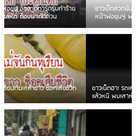
ชาวเน็ตสวดยับ! พบพม่าเร่ขายพวงมาลัย
หน้าพ่อขุนฯ พอไม่ซื้อเดินตาม
ชาวเน็ตฮา! รถเครื่องแม่สายชนป้ายร้านโลงศพ
แล้วหนี พบเสาหัก เบรคหัก หวิดได้ใช้บริการ