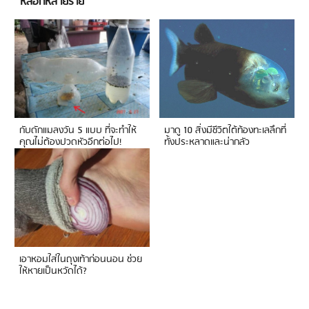
หลอกหลายราย
กับดักแมลงวัน 5 แบบ ที่จะทำให้
มาดู 10 สิ่งมีชีวิตใต้ท้องทะเลลึกที่
คุณไม่ต้องปวดหัวอีกต่อไป!
ทั้งประหลาดและน่ากลัว
เอาหอมใส่ในถุงเท้าก่อนนอน ช่วย
ให้หายเป็นหวัดได้?