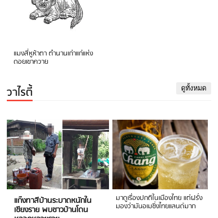
แมงสี่หูห้าตา ตำนานเก่าแก่แห่ง
ดอยเขาควาย
วาไรตี้
ดูทั้งหมด
มาดูเรื่องปกติในเมืองไทย แต่ฝรั่ง
แก๊งทาสีบ้านระบาดหนักใน
มองว่ามันอเมซิ่งไทยแลนด์มาก
เชียงราย พบชาวบ้านโดน