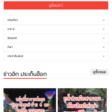
ดูทั้งหมด
ท่องเที่ยว
อาหาร
ร้องทุกข์
กีฬา
ประชาสัมพันธ์
ข่าวฮิต ประเด็นฮ็อต
ดูทั้งหมด