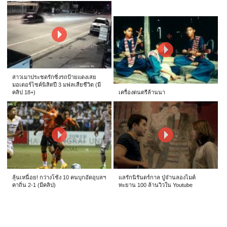
สาวเมาประชดรักซิ่งรถป้ายแดงเสย
มอเตอร์ไซค์นิสิตปี 3 มฟลเสียชีวิต (มี
คลิป 18+)
เครื่องดนตรีล้านนา
ลุ้นเหนื่อย! กว่างโซ้ง 10 คนบุกอัดอุบลฯ
แลรักนิรันดร์กาล ปู่จ๋านลองไมค์
คาถิ่น 2-1 (มีคลิป)
ทะยาน 100 ล้านวิวใน Youtube