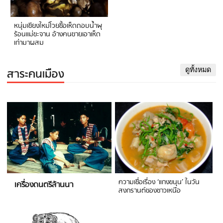
หนุ่มเชียงใหม่โวยซื้อเห็ดถอบน้ำพุ
ร้อนแม่ขะจาน อ้างคนขายเอาเห็ด
เก่ามาผสม
สาระคนเมือง
ดูทั้งหมด
ความเชื่อเรื่อง ‘แกงขนุน’ ในวัน
เครื่องดนตรีล้านนา
สงกรานต์ของชาวเหนือ