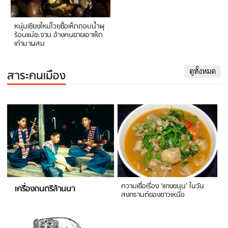
หนุ่มเชียงใหม่โวยซื้อเห็ดถอบน้ำพุ
ร้อนแม่ขะจาน อ้างคนขายเอาเห็ด
เก่ามาผสม
สาระคนเมือง
ดูทั้งหมด
ความเชื่อเรื่อง ‘แกงขนุน’ ในวัน
เครื่องดนตรีล้านนา
สงกรานต์ของชาวเหนือ