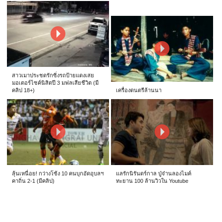
สาวเมาประชดรักซิ่งรถป้ายแดงเสย
มอเตอร์ไซค์นิสิตปี 3 มฟลเสียชีวิต (มี
คลิป 18+)
เครื่องดนตรีล้านนา
ลุ้นเหนื่อย! กว่างโซ้ง 10 คนบุกอัดอุบลฯ
แลรักนิรันดร์กาล ปู่จ๋านลองไมค์
คาถิ่น 2-1 (มีคลิป)
ทะยาน 100 ล้านวิวใน Youtube