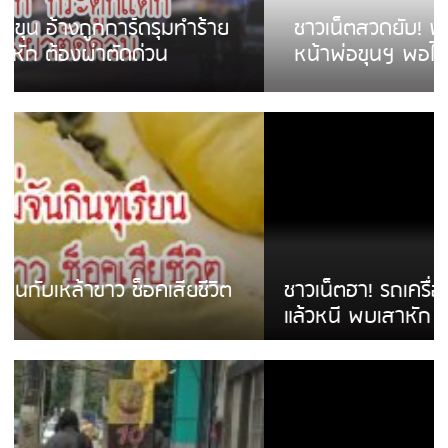
ชาวเน็ตสวดยับ! พบพม่าเร่ขายพวงมาลัย
หน้าพ่อขุนฯ พอไม่ซื้อเดินตาม
ชาวเน็ตฮา! รถเครื่องแม่สายชนป้ายร้านโลงศพ
แล้วหนี พบเสาหัก เบรคหัก หวิดได้ใช้บริการ