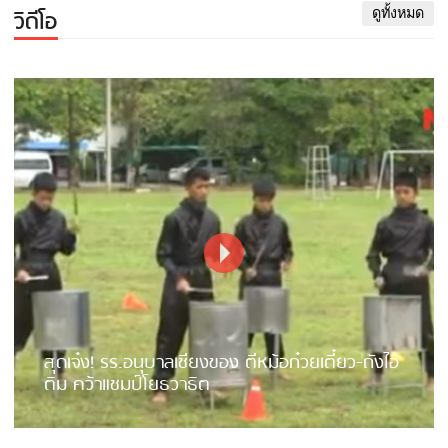
วิดีโอ
ดูทั้งหมด
สุดเจ๋ง! รร.อนุบาลเชียงของ ตีหม้อก๋วยเตี๋ยว-ถังไอ
ติม คว้าแชมป์โยธวาธิต