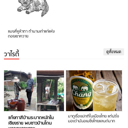
แมงสี่หูห้าตา ตำนานเก่าแก่แห่ง
ดอยเขาควาย
วาไรตี้
ดูทั้งหมด
มาดูเรื่องปกติในเมืองไทย แต่ฝรั่ง
แก๊งทาสีบ้านระบาดหนักใน
มองว่ามันอเมซิ่งไทยแลนด์มาก
เชียงราย พบชาวบ้านโดน