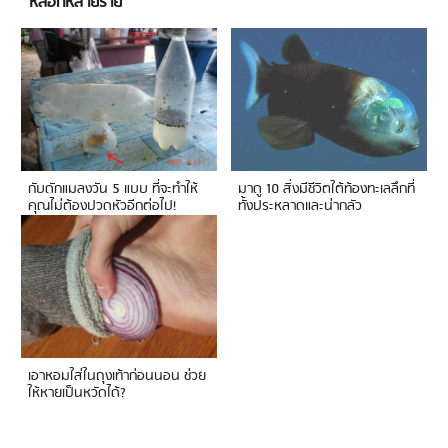
หลอกหลายราย
กับดักแมลงวัน 5 แบบ ที่จะทำให้
มาดู 10 สิ่งมีชีวิตใต้ท้องทะเลลึกที่
คุณไม่ต้องปวดหัวอีกต่อไป!
ทั้งประหลาดและน่ากลัว
เอาหอมใส่ในถุงเท้าก่อนนอน ช่วย
ให้หายเป็นหวัดได้?