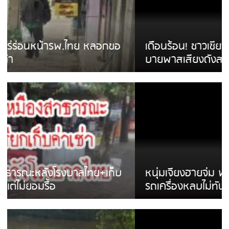
เดือนร้อน! ชาวเชียงรายบ่นรถ Isuzu สีขาวซิ่ง
บายพาสเสียงดังสร้างความรำคาญ
หนุ่มเจียงฮายจ่ม พบถังน้ำดื่มตกกลางถนน
รถเครื่องหลบไม่ทันล้มบาดเจ็บ