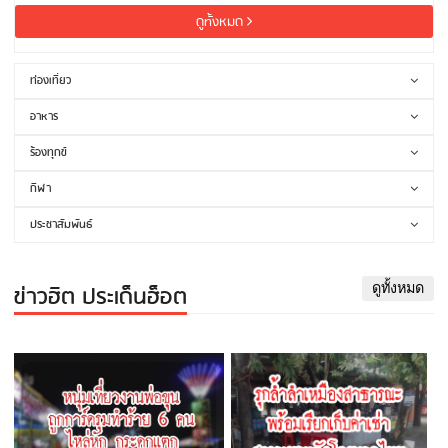
ดูทั้งหมด
ท่องเที่ยว
อาหาร
ร้องทุกข์
กีฬา
ประชาสัมพันธ์
ข่าวฮิต ประเด็นฮ็อต
ดูทั้งหมด