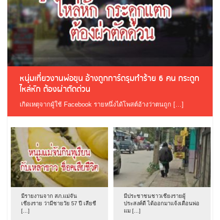
หนุ่มเที่ยวงานพ่อขุน อ้างถูกการ์ดรุมทำร้าย 6 คน กระดูก
ไหล่หัก ต้องผ่าตัดด่วน
เกิดเหตุจากผู้ใช้ Facebook รายหนึ่งได้โพสต์อ้างว่าตนถูก […]
มีรายงานจาก สภ.แม่จัน
มีประชาชนชาวเชียงรายผู้
เชียงราย ว่ามีชายวัย 57 ปี เสียชี
ประสงค์ดี ได้ออกมาแจ้งเตือนพ่อ
[…]
แม […]