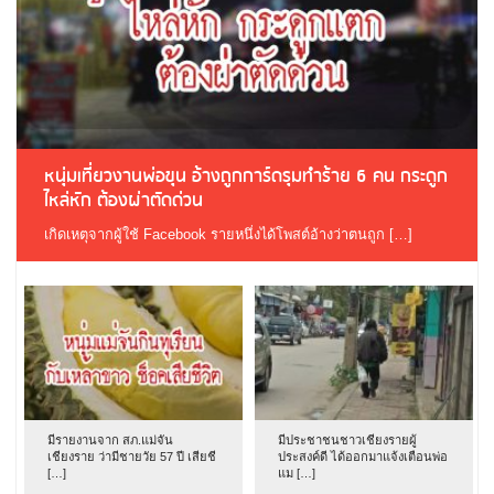
หนุ่มเที่ยวงานพ่อขุน อ้างถูกการ์ดรุมทำร้าย 6 คน กระดูก
ไหล่หัก ต้องผ่าตัดด่วน
เกิดเหตุจากผู้ใช้ Facebook รายหนึ่งได้โพสต์อ้างว่าตนถูก […]
มีรายงานจาก สภ.แม่จัน
มีประชาชนชาวเชียงรายผู้
เชียงราย ว่ามีชายวัย 57 ปี เสียชี
ประสงค์ดี ได้ออกมาแจ้งเตือนพ่อ
[…]
แม […]