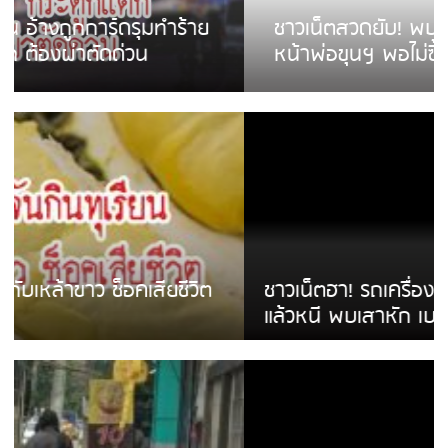
ชาวเน็ตสวดยับ! พบพม่าเร่ขายพวงมาลัย
หน้าพ่อขุนฯ พอไม่ซื้อเดินตาม
ชาวเน็ตฮา! รถเครื่องแม่สายชนป้ายร้านโลงศพ
แล้วหนี พบเสาหัก เบรคหัก หวิดได้ใช้บริการ