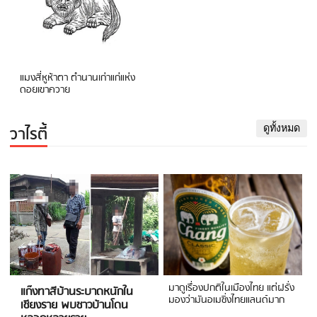
แมงสี่หูห้าตา ตำนานเก่าแก่แห่ง
ดอยเขาควาย
วาไรตี้
ดูทั้งหมด
มาดูเรื่องปกติในเมืองไทย แต่ฝรั่ง
แก๊งทาสีบ้านระบาดหนักใน
มองว่ามันอเมซิ่งไทยแลนด์มาก
เชียงราย พบชาวบ้านโดน