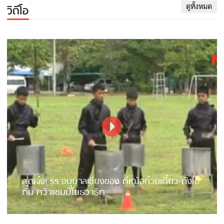
วิดีโอ
ดูทั้งหมด
สุดเจ๋ง! รร.อนุบาลเชียงของ ตีหม้อก๋วยเตี๋ยว-ถังไอ
ติม คว้าแชมป์โยธวาธิต