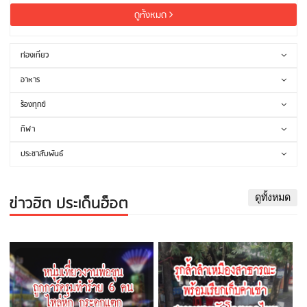
ดูทั้งหมด
ท่องเที่ยว
อาหาร
ร้องทุกข์
กีฬา
ประชาสัมพันธ์
ข่าวฮิต ประเด็นฮ็อต
ดูทั้งหมด