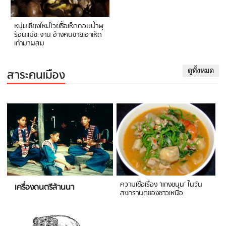
หนุ่มเชียงใหม่โวยซื้อเห็ดถอบน้ำพุ
ร้อนแม่ขะจาน อ้างคนขายเอาเห็ด
เก่ามาผสม
สาระคนเมือง
ดูทั้งหมด
ความเชื่อเรื่อง ‘แกงขนุน’ ในวัน
เครื่องดนตรีล้านนา
สงกรานต์ของชาวเหนือ