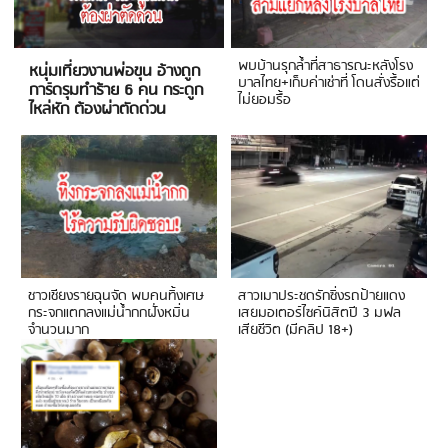
พบบ้านรุกล้ำที่สาธารณะหลังโรง
หนุ่มเที่ยวงานพ่อขุน อ้างถูก
บาลไทย+เก็บค่าเช่าที่ โดนสั่งรื้อแต่
การ์ดรุมทำร้าย 6 คน กระดูก
ไม่ยอมรื้อ
ไหล่หัก ต้องผ่าตัดด่วน
ชาวเชียงรายฉุนจัด พบคนทิ้งเศษ
สาวเมาประชดรักซิ่งรถป้ายแดง
กระจกแตกลงแม่น้ำกกฝั่งหมิ่น
เสยมอเตอร์ไซค์นิสิตปี 3 มฟล
จำนวนมาก
เสียชีวิต (มีคลิป 18+)