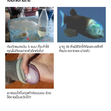
หลอกหลายราย
กับดักแมลงวัน 5 แบบ ที่จะทำให้
มาดู 10 สิ่งมีชีวิตใต้ท้องทะเลลึกที่
คุณไม่ต้องปวดหัวอีกต่อไป!
ทั้งประหลาดและน่ากลัว
เอาหอมใส่ในถุงเท้าก่อนนอน ช่วย
ให้หายเป็นหวัดได้?