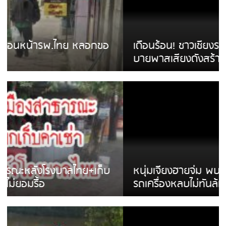
เดือนร้อน! ชาวเชียงรายบ่นรถ Isuzu สีขาวซิ่ง
บายพาสเสียงดังสร้างความรำคาญ
หนุ่มเจียงฮายจ่ม พบถังน้ำดื่มตกกลางถนน
รถเครื่องหลบไม่ทันล้มบาดเจ็บ