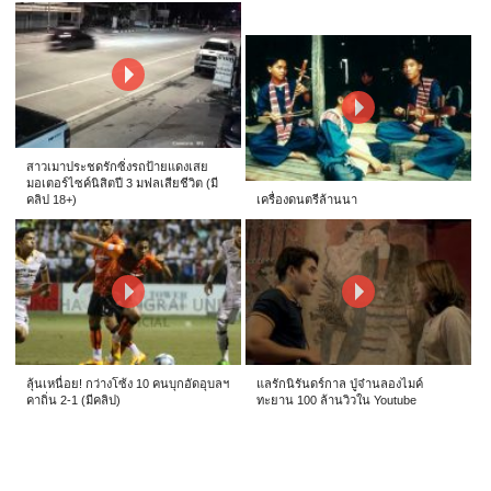
สาวเมาประชดรักซิ่งรถป้ายแดงเสย
มอเตอร์ไซค์นิสิตปี 3 มฟลเสียชีวิต (มี
คลิป 18+)
เครื่องดนตรีล้านนา
ลุ้นเหนื่อย! กว่างโซ้ง 10 คนบุกอัดอุบลฯ
แลรักนิรันดร์กาล ปู่จ๋านลองไมค์
คาถิ่น 2-1 (มีคลิป)
ทะยาน 100 ล้านวิวใน Youtube