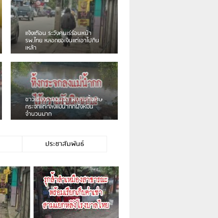
เดือนร้อน! ชาวเชียงรายบ่นรถ
Isuzu สีขาวซิ่งบายพาสเสียงดัง
สร้างความรำคาญ
ชาวผาลั้ง โวย ไร้หน่วยงานดูแล
ดินสไลด์ ต้องจัดการกันเอง
ประชาสัมพันธ์