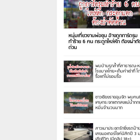
หนุ่มเที่ยวงานพ่อขุน อ้างถูกการ์ดรุม
ทำร้าย 6 คน กระดูกไหล่หัก ต้องผ่าตั
ด่วน
พบบ้านรุกล้ำที่สาธารณะห
โรงบาลไทย+เก็บค่าเช่าที่ โ
รื้อแต่ไม่ยอมรื้อ
ชาวเชียงรายฉุนจัด พบคนท
เศษกระจกแตกลงแม่น้ำกกฝ
หมิ่นจำนวนมาก
สาวเมาประชดรักซิ่งรถป้า
เสยมอเตอร์ไซค์นิสิตปี 3
เสียชีวิต (มีคลิป 18+)