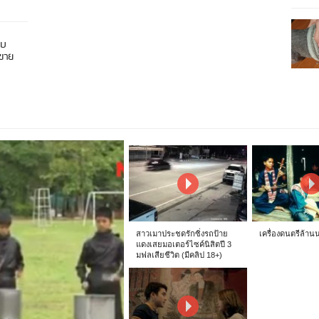
อบ
นขาย
สาวเมาประชดรักซิ่งรถป้าย
เครื่องดนตรีล้าน
แดงเสยมอเตอร์ไซค์นิสิตปี 3
มฟลเสียชีวิต (มีคลิป 18+)