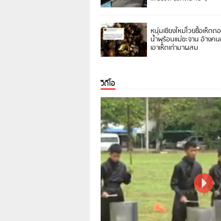
หนุ่มเชียงใหม่โวยซื้อเห็ดถ
น้ำพุร้อนแม่ขะจาน อ้างค
เอาเห็ดเก่ามาผสม
วิดีโอ