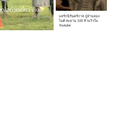
หม้อก๋วยเตี๋ยว-ถังไอ
แลรักนิรันดร์กาล ปู่จ๋านลอง
ไมค์ ทะยาน 100 ล้านวิวใน
Youtube
 รร.อนุบาลเชียง […]