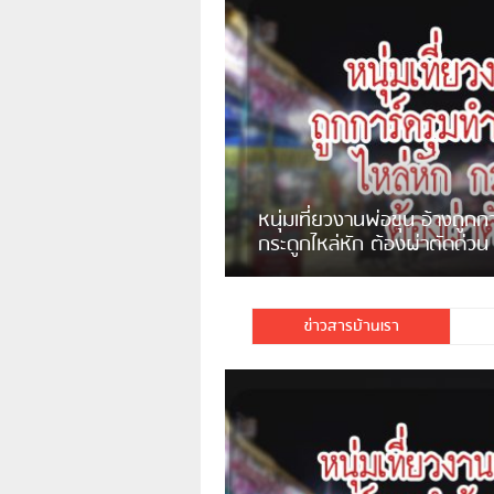
ชาวเน็ตสวดยับ! พบพม่าเร่ข
พอไม่ซื้อเดินตาม
ข่าวสารบ้านเรา
มีชาวเน็ตรายหนึ่งซึ่งแจ้งว่าตนเองไม่ใช