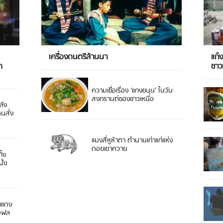
เครื่องดนตรีล้านนา
แก๊
ด
ชา
ความเชื่อเรื่อง ‘แกงขนุน’ ในวัน
สงกรานต์ของชาวเหนือ
ลัง
ดนสั่ง
แมงสี่หูห้าตา ตำนานเก่าแก่แห่ง
ดอยเขาควาย
ิ้ง
ั่ง
ยแดง
 มฟล