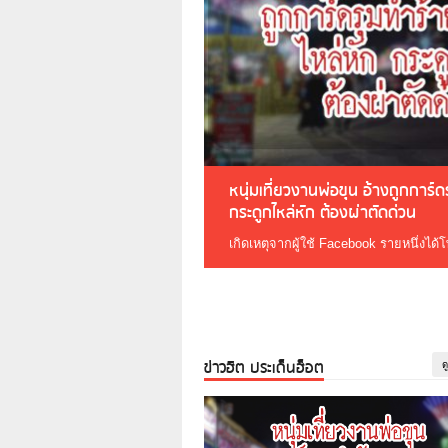
หนุ่มเที่ยวงานพ่อขุน อ้างถูกการ์
กระดูกไหล่หัก ต้องผ่าตัดด่วน
เกิดเหตุจากผู้ใช้ Facebook รายหนึ่งได้
ข่าวฮิต ประเด็นฮ็อต
ด