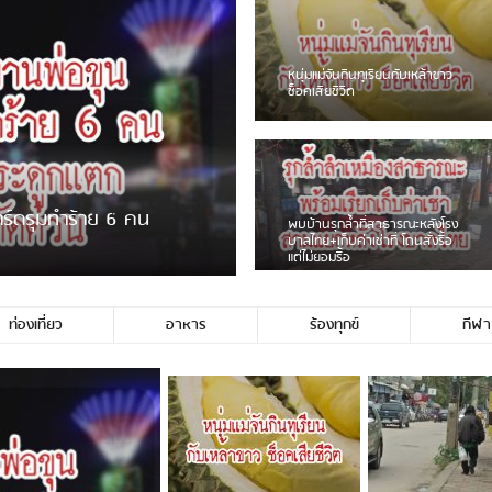
ชาวเน็ตฮา! รถเครื่องแม่สายชน
ป้ายร้านโลงศพแล้วหนี พบเสาหัก
เบรคหัก หวิดได้ใช้บริการ
ายพวงมาลัยหน้าพ่อขุนฯ
หนุ่มเจียงฮายจ่ม พบถังน้ำดื่มตก
กลางถนน รถเครื่องหลบไม่ทันล้ม
บาดเจ็บ
ท่องเที่ยว
อาหาร
ร้องทุกข์
กีฬา
่ประชาชนชาวเชียงร […]