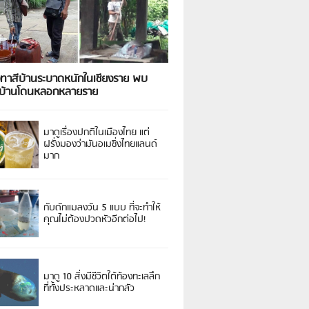
งทาสีบ้านระบาดหนักในเชียงราย พบ
วบ้านโดนหลอกหลายราย
มาดูเรื่องปกติในเมืองไทย แต่
ฝรั่งมองว่ามันอเมซิ่งไทยแลนด์
มาก
กับดักแมลงวัน 5 แบบ ที่จะทำให้
คุณไม่ต้องปวดหัวอีกต่อไป!
มาดู 10 สิ่งมีชีวิตใต้ท้องทะเลลึก
ที่ทั้งประหลาดและน่ากลัว