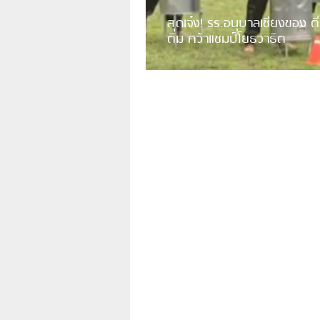
สุดเจ๋ง! รร.อนุบาลเชียงของ ตี
ติม คว้าแชมป์โยธวาธิต
มีการเปิดเผยคลิปวิดีโอของวงโยธวาธิต