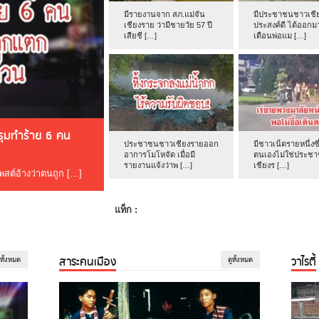
มีรายงานจาก สภ.แม่จัน
มีประชาชนชาวเชีย
เชียงราย ว่ามีชายวัย 57 ปี
ประสงค์ดี ได้ออกม
เสียชี […]
เตือนพ่อแม […]
ดรุมทำร้าย 6 คน
ประชาชนชาวเชียงรายออก
มีชาวเน็ตรายหนึ่งซึ
อาการโมโหจัด เมื่อมี
ตนเองไม่ใช่ประช
รายงานแจ้งว่าพ […]
เชียงร […]
โพสต์อ้างว่าตนถูก […]
แท็ก :
สาระคนเมือง
วาไรตี้
ูทั้งหมด
ดูทั้งหมด