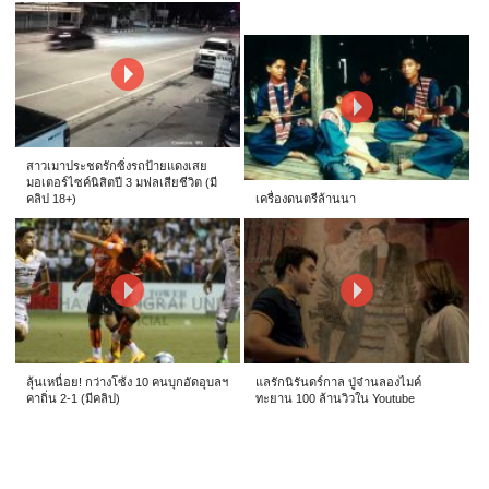
สาวเมาประชดรักซิ่งรถป้ายแดงเสย
มอเตอร์ไซค์นิสิตปี 3 มฟลเสียชีวิต (มี
คลิป 18+)
เครื่องดนตรีล้านนา
ลุ้นเหนื่อย! กว่างโซ้ง 10 คนบุกอัดอุบลฯ
แลรักนิรันดร์กาล ปู่จ๋านลองไมค์
คาถิ่น 2-1 (มีคลิป)
ทะยาน 100 ล้านวิวใน Youtube