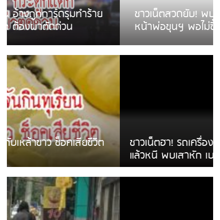
ชาวเน็ตสวดยับ! พบพม่าเร่ขายพวงมาลัย
หน้าพ่อขุนฯ พอไม่ซื้อเดินตาม
ชาวเน็ตฮา! รถเครื่องแม่สายชนป้ายร้านโลงศพ
แล้วหนี พบเสาหัก เบรคหัก หวิดได้ใช้บริการ