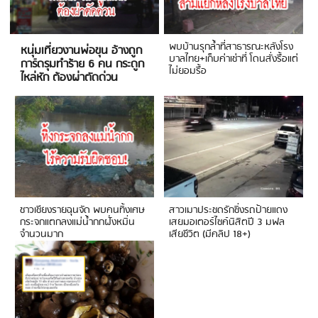
พบบ้านรุกล้ำที่สาธารณะหลังโรง
หนุ่มเที่ยวงานพ่อขุน อ้างถูก
บาลไทย+เก็บค่าเช่าที่ โดนสั่งรื้อแต่
การ์ดรุมทำร้าย 6 คน กระดูก
ไม่ยอมรื้อ
ไหล่หัก ต้องผ่าตัดด่วน
ชาวเชียงรายฉุนจัด พบคนทิ้งเศษ
สาวเมาประชดรักซิ่งรถป้ายแดง
กระจกแตกลงแม่น้ำกกฝั่งหมิ่น
เสยมอเตอร์ไซค์นิสิตปี 3 มฟล
จำนวนมาก
เสียชีวิต (มีคลิป 18+)