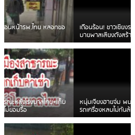
เดือนร้อน! ชาวเชียงรายบ่นรถ Isuzu สีขาวซิ่ง
บายพาสเสียงดังสร้างความรำคาญ
หนุ่มเจียงฮายจ่ม พบถังน้ำดื่มตกกลางถนน
รถเครื่องหลบไม่ทันล้มบาดเจ็บ