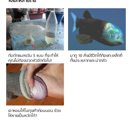
หลอกหลายราย
กับดักแมลงวัน 5 แบบ ที่จะทำให้
มาดู 10 สิ่งมีชีวิตใต้ท้องทะเลลึกที่
คุณไม่ต้องปวดหัวอีกต่อไป!
ทั้งประหลาดและน่ากลัว
เอาหอมใส่ในถุงเท้าก่อนนอน ช่วย
ให้หายเป็นหวัดได้?