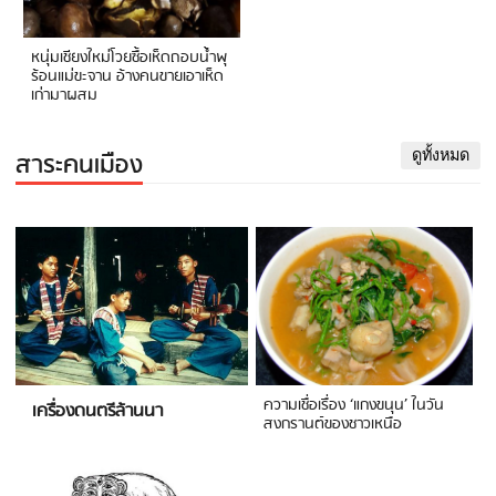
หนุ่มเชียงใหม่โวยซื้อเห็ดถอบน้ำพุ
ร้อนแม่ขะจาน อ้างคนขายเอาเห็ด
เก่ามาผสม
สาระคนเมือง
ดูทั้งหมด
ความเชื่อเรื่อง ‘แกงขนุน’ ในวัน
เครื่องดนตรีล้านนา
สงกรานต์ของชาวเหนือ