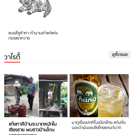
แมงสี่หูห้าตา ตำนานเก่าแก่แห่ง
ดอยเขาควาย
วาไรตี้
ดูทั้งหมด
มาดูเรื่องปกติในเมืองไทย แต่ฝรั่ง
แก๊งทาสีบ้านระบาดหนักใน
มองว่ามันอเมซิ่งไทยแลนด์มาก
เชียงราย พบชาวบ้านโดน