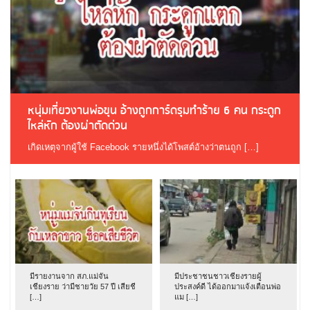
หนุ่มเที่ยวงานพ่อขุน อ้างถูกการ์ดรุมทำร้าย 6 คน กระดูก
ไหล่หัก ต้องผ่าตัดด่วน
เกิดเหตุจากผู้ใช้ Facebook รายหนึ่งได้โพสต์อ้างว่าตนถูก […]
มีรายงานจาก สภ.แม่จัน
มีประชาชนชาวเชียงรายผู้
เชียงราย ว่ามีชายวัย 57 ปี เสียชี
ประสงค์ดี ได้ออกมาแจ้งเตือนพ่อ
[…]
แม […]