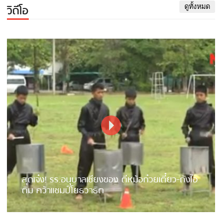
วิดีโอ
ดูทั้งหมด
สุดเจ๋ง! รร.อนุบาลเชียงของ ตีหม้อก๋วยเตี๋ยว-ถังไอ
ติม คว้าแชมป์โยธวาธิต