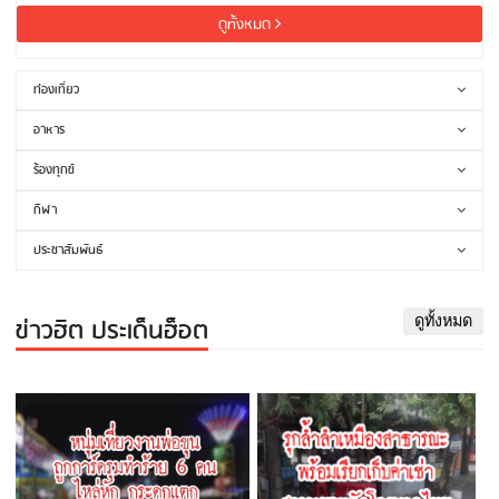
ดูทั้งหมด
ท่องเที่ยว
อาหาร
ร้องทุกข์
กีฬา
ประชาสัมพันธ์
ข่าวฮิต ประเด็นฮ็อต
ดูทั้งหมด