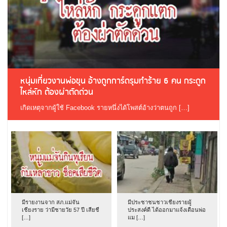
หนุ่มเที่ยวงานพ่อขุน อ้างถูกการ์ดรุมทำร้าย 6 คน กระดูก
ไหล่หัก ต้องผ่าตัดด่วน
เกิดเหตุจากผู้ใช้ Facebook รายหนึ่งได้โพสต์อ้างว่าตนถูก […]
มีรายงานจาก สภ.แม่จัน
มีประชาชนชาวเชียงรายผู้
เชียงราย ว่ามีชายวัย 57 ปี เสียชี
ประสงค์ดี ได้ออกมาแจ้งเตือนพ่อ
[…]
แม […]