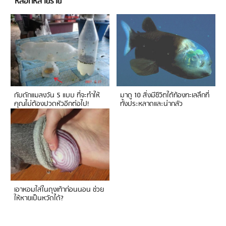
หลอกหลายราย
กับดักแมลงวัน 5 แบบ ที่จะทำให้
มาดู 10 สิ่งมีชีวิตใต้ท้องทะเลลึกที่
คุณไม่ต้องปวดหัวอีกต่อไป!
ทั้งประหลาดและน่ากลัว
เอาหอมใส่ในถุงเท้าก่อนนอน ช่วย
ให้หายเป็นหวัดได้?