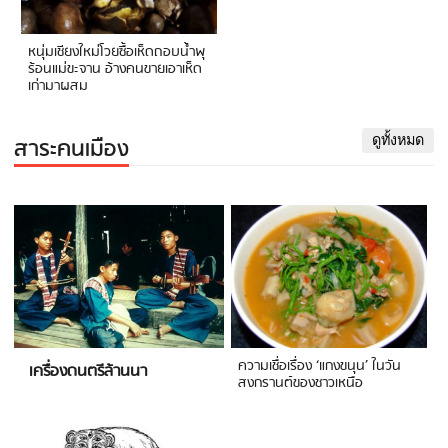
หนุ่มเชียงใหม่โวยซื้อเห็ดถอบน้ำพุ
ร้อนแม่ขะจาน อ้างคนขายเอาเห็ด
เก่ามาผสม
สาระคนเมือง
ดูทั้งหมด
ความเชื่อเรื่อง ‘แกงขนุน’ ในวัน
เครื่องดนตรีล้านนา
สงกรานต์ของชาวเหนือ