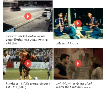
สาวเมาประชดรักซิ่งรถป้ายแดงเสย
มอเตอร์ไซค์นิสิตปี 3 มฟลเสียชีวิต (มี
คลิป 18+)
เครื่องดนตรีล้านนา
ลุ้นเหนื่อย! กว่างโซ้ง 10 คนบุกอัดอุบลฯ
แลรักนิรันดร์กาล ปู่จ๋านลองไมค์
คาถิ่น 2-1 (มีคลิป)
ทะยาน 100 ล้านวิวใน Youtube