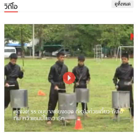
วิดีโอ
ดูทั้งหมด
สุดเจ๋ง! รร.อนุบาลเชียงของ ตีหม้อก๋วยเตี๋ยว-ถังไอ
ติม คว้าแชมป์โยธวาธิต