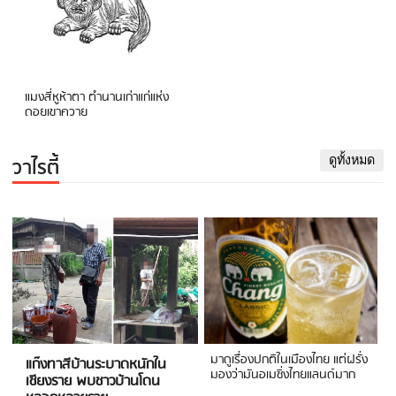
แมงสี่หูห้าตา ตำนานเก่าแก่แห่ง
ดอยเขาควาย
วาไรตี้
ดูทั้งหมด
มาดูเรื่องปกติในเมืองไทย แต่ฝรั่ง
แก๊งทาสีบ้านระบาดหนักใน
มองว่ามันอเมซิ่งไทยแลนด์มาก
เชียงราย พบชาวบ้านโดน