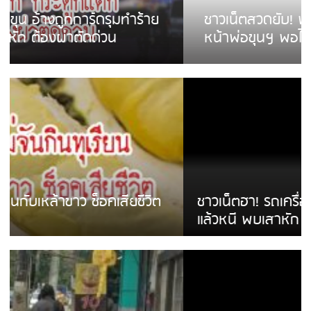
ชาวเน็ตสวดยับ! พบพม่าเร่ขายพวงมาลัย
หน้าพ่อขุนฯ พอไม่ซื้อเดินตาม
ชาวเน็ตฮา! รถเครื่องแม่สายชนป้ายร้านโลงศพ
แล้วหนี พบเสาหัก เบรคหัก หวิดได้ใช้บริการ