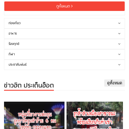
ดูทั้งหมด
ท่องเที่ยว
อาหาร
ร้องทุกข์
กีฬา
ประชาสัมพันธ์
ข่าวฮิต ประเด็นฮ็อต
ดูทั้งหมด