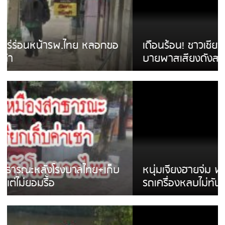
เดือนร้อน! ชาวเชียงรายบ่นรถ Isuzu สีขาวซิ่ง
บายพาสเสียงดังสร้างความรำคาญ
หนุ่มเจียงฮายจ่ม พบถังน้ำดื่มตกกลางถนน
รถเครื่องหลบไม่ทันล้มบาดเจ็บ