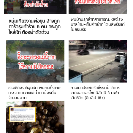
พบบ้านรุกล้ำที่สาธารณะหลังโรง
หนุ่มเที่ยวงานพ่อขุน อ้างถูก
บาลไทย+เก็บค่าเช่าที่ โดนสั่งรื้อแต่
การ์ดรุมทำร้าย 6 คน กระดูก
ไม่ยอมรื้อ
ไหล่หัก ต้องผ่าตัดด่วน
ชาวเชียงรายฉุนจัด พบคนทิ้งเศษ
สาวเมาประชดรักซิ่งรถป้ายแดง
กระจกแตกลงแม่น้ำกกฝั่งหมิ่น
เสยมอเตอร์ไซค์นิสิตปี 3 มฟล
จำนวนมาก
เสียชีวิต (มีคลิป 18+)