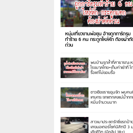
หนุ่มเที่ยวงานพ่อขุน อ้างถูกการ์ดรุม
ทำร้าย 6 คน กระดูกไหล่หัก ต้องผ่าตั
ด่วน
พบบ้านรุกล้ำที่สาธารณะห
โรงบาลไทย+เก็บค่าเช่าที่ โ
รื้อแต่ไม่ยอมรื้อ
ชาวเชียงรายฉุนจัด พบคนท
เศษกระจกแตกลงแม่น้ำกกฝ
หมิ่นจำนวนมาก
สาวเมาประชดรักซิ่งรถป้า
เสยมอเตอร์ไซค์นิสิตปี 3
เสียชีวิต (มีคลิป 18+)