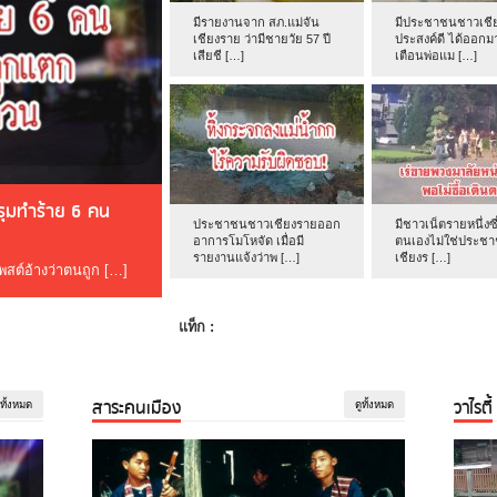
มีรายงานจาก สภ.แม่จัน
มีประชาชนชาวเชีย
เชียงราย ว่ามีชายวัย 57 ปี
ประสงค์ดี ได้ออกม
เสียชี […]
เตือนพ่อแม […]
ดรุมทำร้าย 6 คน
ประชาชนชาวเชียงรายออก
มีชาวเน็ตรายหนึ่งซึ
อาการโมโหจัด เมื่อมี
ตนเองไม่ใช่ประช
รายงานแจ้งว่าพ […]
เชียงร […]
โพสต์อ้างว่าตนถูก […]
แท็ก :
สาระคนเมือง
วาไรตี้
ูทั้งหมด
ดูทั้งหมด