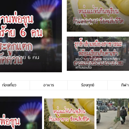
ชาวเน็ตฮา! รถเครื่องแม่สายชน
ป้ายร้านโลงศพแล้วหนี พบเสาหัก
เบรคหัก หวิดได้ใช้บริการ
ขายพวงมาลัยหน้าพ่อขุนฯ
หนุ่มเจียงฮายจ่ม พบถังน้ำดื่มตก
กลางถนน รถเครื่องหลบไม่ทันล้ม
บาดเจ็บ
ท่องเที่ยว
อาหาร
ร้องทุกข์
กีฬา
่ใช่ประชาชนชาวเชียงร […]