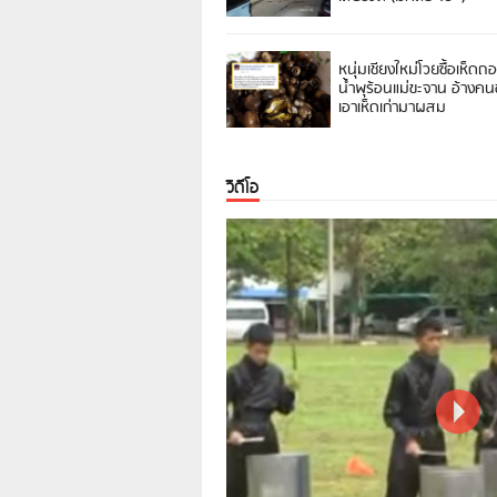
หนุ่มเชียงใหม่โวยซื้อเห็ดถ
น้ำพุร้อนแม่ขะจาน อ้างค
เอาเห็ดเก่ามาผสม
วิดีโอ