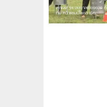
สุดเจ๋ง! รร.อนุบาลเชียงของ ตี
ติม คว้าแชมป์โยธวาธิต
มีการเปิดเผยคลิปวิดีโอของวงโยธวาธิต