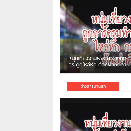
แจ้งเตือน ระวังคนเร่ร่อนหน้า
รพ.ไทย หลอกขอเงินแต่เอาไปกิน
เหล้า
ชาวเน็ตสวดยับ! พบพม่าเร่
ชาวเชียงรายฉุนจัด พบคนทิ้งเศษ
พอไม่ซื้อเดินตาม
กระจกแตกลงแม่น้ำกกฝั่งหมิ่น
จำนวนมาก
ข่าวสารบ้านเรา
มีชาวเน็ตรายหนึ่งซึ่งแจ้งว่าตนเองไม