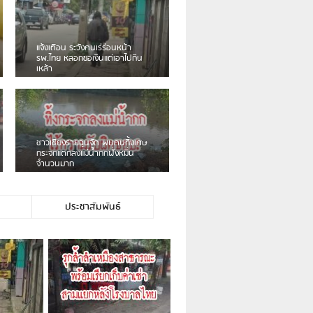
เดือนร้อน! ชาวเชียงรายบ่นรถ
Isuzu สีขาวซิ่งบายพาสเสียงดัง
สร้างความรำคาญ
ชาวผาลั้ง โวย ไร้หน่วยงานดูแล
ดินสไลด์ ต้องจัดการกันเอง
ประชาสัมพันธ์