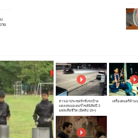
อบ
นขาย
สาวเมาประชดรักซิ่งรถป้าย
เครื่องดนตรีล้าน
แดงเสยมอเตอร์ไซค์นิสิตปี 3
มฟลเสียชีวิต (มีคลิป 18+)