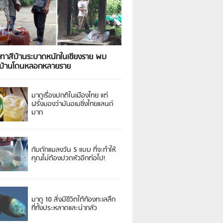
งทาสีบ้านระบาดหนักในเชียงราย พบ
วบ้านโดนหลอกหลายราย
มาดูเรื่องปกติในเมืองไทย แต่
ฝรั่งมองว่ามันอเมซิ่งไทยแลนด์
มาก
กับดักแมลงวัน 5 แบบ ที่จะทำให้
คุณไม่ต้องปวดหัวอีกต่อไป!
มาดู 10 สิ่งมีชีวิตใต้ท้องทะเลลึก
ที่ทั้งประหลาดและน่ากลัว