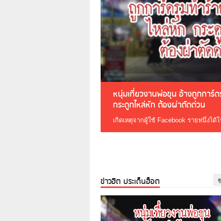
หนุ่มเที่ยวงานพ่อขุน อ้างถูกการ์
กระดูกไหล่หัก ต้องผ่าตัดด่วน
เกิดเหตุจากผู้ใช้ Facebook รายหนึ่งได้
ข่าวฮิต ประเด็นฮ็อต
ด