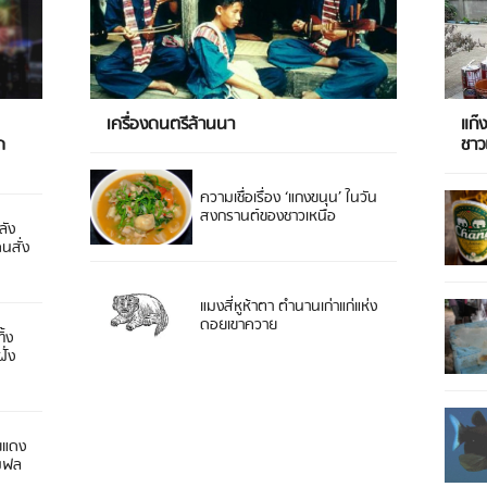
เครื่องดนตรีล้านนา
แก๊
ด
ชา
ความเชื่อเรื่อง ‘แกงขนุน’ ในวัน
สงกรานต์ของชาวเหนือ
ลัง
ดนสั่ง
แมงสี่หูห้าตา ตำนานเก่าแก่แห่ง
ดอยเขาควาย
ิ้ง
ั่ง
ยแดง
 มฟล