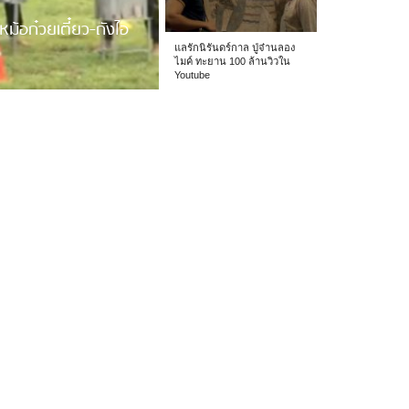
หม้อก๋วยเตี๋ยว-ถังไอ
แลรักนิรันดร์กาล ปู่จ๋านลอง
ไมค์ ทะยาน 100 ล้านวิวใน
Youtube
 รร.อนุบาลเชียง […]