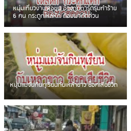
หนุ่มเที่ยวงานพ่อขุน อ้างถูกการ์ดรุมทำร้าย
6 คน กระดูกไหล่หัก ต้องผ่าตัดด่วน
หนุ่มแม่จันกินทุเรียนกับเหล้าขาว ช็อคเสียชีวิต