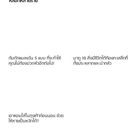
หลอกหลายราย
กับดักแมลงวัน 5 แบบ ที่จะทำให้
มาดู 10 สิ่งมีชีวิตใต้ท้องทะเลลึกที่
คุณไม่ต้องปวดหัวอีกต่อไป!
ทั้งประหลาดและน่ากลัว
เอาหอมใส่ในถุงเท้าก่อนนอน ช่วย
ให้หายเป็นหวัดได้?