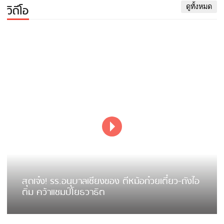
วิดีโอ
ดูทั้งหมด
สุดเจ๋ง! รร.อนุบาลเชียงของ ตีหม้อก๋วยเตี๋ยว-ถังไอ
ติม คว้าแชมป์โยธวาธิต