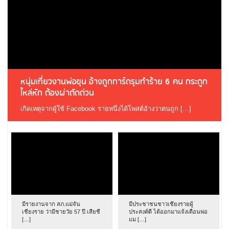
หนุ่มเที่ยวงานพ่อขุน อ้างถูกการ์ดรุมทำร้าย 6 คน กระดูก
ไหล่หัก ต้องผ่าตัดด่วน
เกิดเหตุจากผู้ใช้ Facebook รายหนึ่งได้โพสต์อ้างว่าตนถูก […]
มีรายงานจาก สภ.แม่จัน
มีประชาชนชาวเชียงรายผู้
เชียงราย ว่ามีชายวัย 57 ปี เสียชี
ประสงค์ดี ได้ออกมาแจ้งเตือนพ่อ
[…]
แม […]