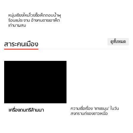
หนุ่มเชียงใหม่โวยซื้อเห็ดถอบน้ำพุ
ร้อนแม่ขะจาน อ้างคนขายเอาเห็ด
เก่ามาผสม
สาระคนเมือง
ดูทั้งหมด
ความเชื่อเรื่อง ‘แกงขนุน’ ในวัน
เครื่องดนตรีล้านนา
สงกรานต์ของชาวเหนือ