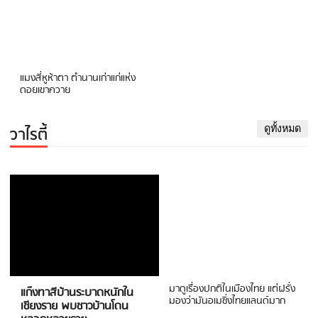
แมงสี่หูห้าตา ตำนานเก่าแก่แห่ง
ดอยเขาควาย
วาไรตี้
ดูทั้งหมด
มาดูเรื่องปกติในเมืองไทย แต่ฝรั่ง
แก๊งทาสีบ้านระบาดหนักใน
มองว่ามันอเมซิ่งไทยแลนด์มาก
เชียงราย พบชาวบ้านโดน