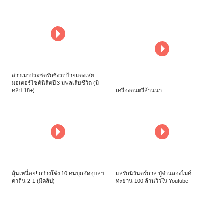
สาวเมาประชดรักซิ่งรถป้ายแดงเสย
มอเตอร์ไซค์นิสิตปี 3 มฟลเสียชีวิต (มี
คลิป 18+)
เครื่องดนตรีล้านนา
ลุ้นเหนื่อย! กว่างโซ้ง 10 คนบุกอัดอุบลฯ
แลรักนิรันดร์กาล ปู่จ๋านลองไมค์
คาถิ่น 2-1 (มีคลิป)
ทะยาน 100 ล้านวิวใน Youtube