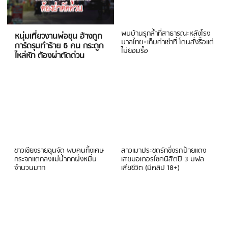
พบบ้านรุกล้ำที่สาธารณะหลังโรง
หนุ่มเที่ยวงานพ่อขุน อ้างถูก
บาลไทย+เก็บค่าเช่าที่ โดนสั่งรื้อแต่
การ์ดรุมทำร้าย 6 คน กระดูก
ไม่ยอมรื้อ
ไหล่หัก ต้องผ่าตัดด่วน
ชาวเชียงรายฉุนจัด พบคนทิ้งเศษ
สาวเมาประชดรักซิ่งรถป้ายแดง
กระจกแตกลงแม่น้ำกกฝั่งหมิ่น
เสยมอเตอร์ไซค์นิสิตปี 3 มฟล
จำนวนมาก
เสียชีวิต (มีคลิป 18+)