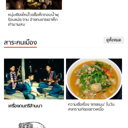
หนุ่มเชียงใหม่โวยซื้อเห็ดถอบน้ำพุ
ร้อนแม่ขะจาน อ้างคนขายเอาเห็ด
เก่ามาผสม
สาระคนเมือง
ดูทั้งหมด
ความเชื่อเรื่อง ‘แกงขนุน’ ในวัน
เครื่องดนตรีล้านนา
สงกรานต์ของชาวเหนือ