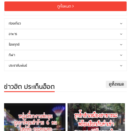
ดูทั้งหมด
ท่องเที่ยว
อาหาร
ร้องทุกข์
กีฬา
ประชาสัมพันธ์
ข่าวฮิต ประเด็นฮ็อต
ดูทั้งหมด