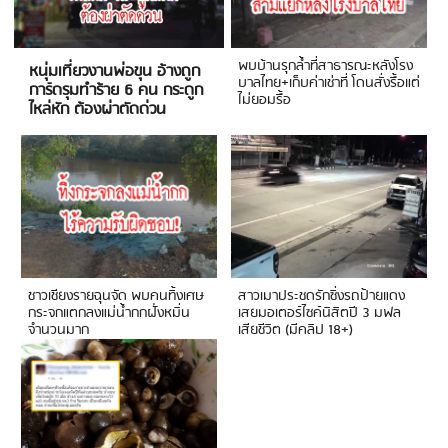
พบบ้านรุกล้ำที่สาธารณะหลังโรง
หนุ่มเที่ยวงานพ่อขุน อ้างถูก
บาลไทย+เก็บค่าเช่าที่ โดนสั่งรื้อแต่
การ์ดรุมทำร้าย 6 คน กระดูก
ไม่ยอมรื้อ
ไหล่หัก ต้องผ่าตัดด่วน
ชาวเชียงรายฉุนจัด พบคนทิ้งเศษ
สาวเมาประชดรักซิ่งรถป้ายแดง
กระจกแตกลงแม่น้ำกกฝั่งหมิ่น
เสยมอเตอร์ไซค์นิสิตปี 3 มฟล
จำนวนมาก
เสียชีวิต (มีคลิป 18+)