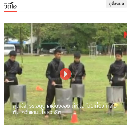
วิดีโอ
ดูทั้งหมด
สุดเจ๋ง! รร.อนุบาลเชียงของ ตีหม้อก๋วยเตี๋ยว-ถังไอ
ติม คว้าแชมป์โยธวาธิต