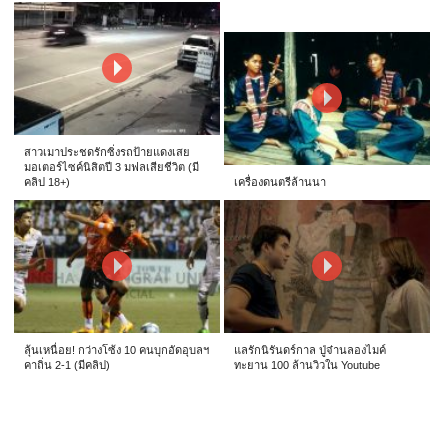
สาวเมาประชดรักซิ่งรถป้ายแดงเสย
มอเตอร์ไซค์นิสิตปี 3 มฟลเสียชีวิต (มี
คลิป 18+)
เครื่องดนตรีล้านนา
ลุ้นเหนื่อย! กว่างโซ้ง 10 คนบุกอัดอุบลฯ
แลรักนิรันดร์กาล ปู่จ๋านลองไมค์
คาถิ่น 2-1 (มีคลิป)
ทะยาน 100 ล้านวิวใน Youtube