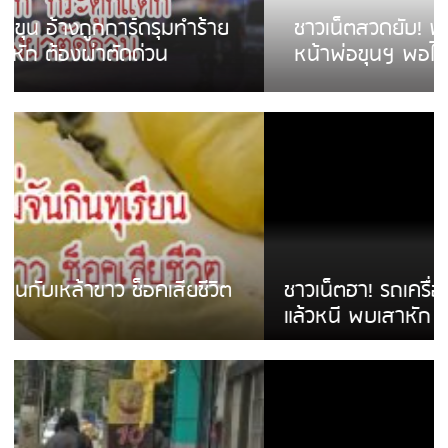
ชาวเน็ตสวดยับ! พบพม่าเร่ขายพวงมาลัย
หน้าพ่อขุนฯ พอไม่ซื้อเดินตาม
ชาวเน็ตฮา! รถเครื่องแม่สายชนป้ายร้านโลงศพ
แล้วหนี พบเสาหัก เบรคหัก หวิดได้ใช้บริการ