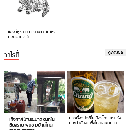
แมงสี่หูห้าตา ตำนานเก่าแก่แห่ง
ดอยเขาควาย
วาไรตี้
ดูทั้งหมด
มาดูเรื่องปกติในเมืองไทย แต่ฝรั่ง
แก๊งทาสีบ้านระบาดหนักใน
มองว่ามันอเมซิ่งไทยแลนด์มาก
เชียงราย พบชาวบ้านโดน