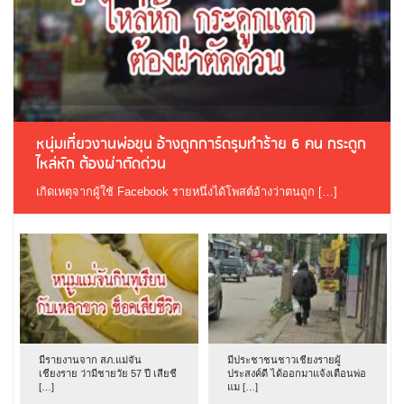
หนุ่มเที่ยวงานพ่อขุน อ้างถูกการ์ดรุมทำร้าย 6 คน กระดูก
ไหล่หัก ต้องผ่าตัดด่วน
เกิดเหตุจากผู้ใช้ Facebook รายหนึ่งได้โพสต์อ้างว่าตนถูก […]
มีรายงานจาก สภ.แม่จัน
มีประชาชนชาวเชียงรายผู้
เชียงราย ว่ามีชายวัย 57 ปี เสียชี
ประสงค์ดี ได้ออกมาแจ้งเตือนพ่อ
[…]
แม […]