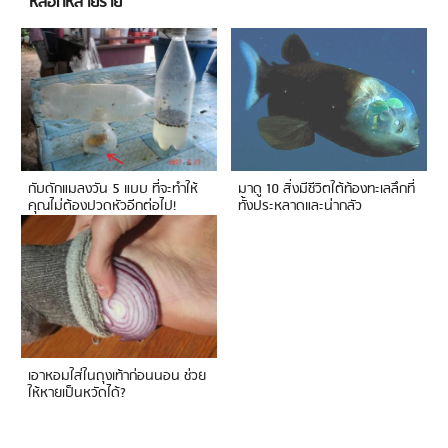
หลอกหลายราย
กับดักแมลงวัน 5 แบบ ที่จะทำให้
มาดู 10 สิ่งมีชีวิตใต้ท้องทะเลลึกที่
คุณไม่ต้องปวดหัวอีกต่อไป!
ทั้งประหลาดและน่ากลัว
เอาหอมใส่ในถุงเท้าก่อนนอน ช่วย
ให้หายเป็นหวัดได้?