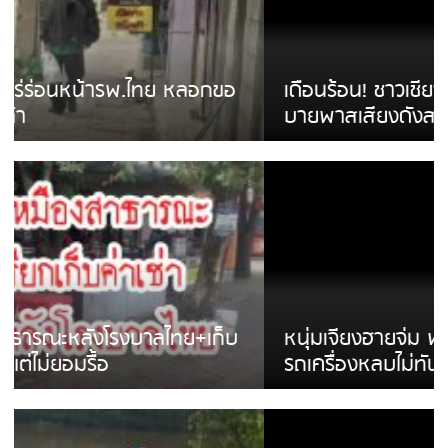
เดือนร้อน! ชาวเชียงรายบ่นรถ Isuzu สีขาวซิ่ง
บายพาสเสียงดังสร้างความรำคาญ
หนุ่มเจียงฮายจ่ม พบถังน้ำดื่มตกกลางถนน
รถเครื่องหลบไม่ทันล้มบาดเจ็บ