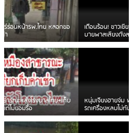
เดือนร้อน! ชาวเชียงรายบ่นรถ Isuzu สีขาวซิ่ง
บายพาสเสียงดังสร้างความรำคาญ
หนุ่มเจียงฮายจ่ม พบถังน้ำดื่มตกกลางถนน
รถเครื่องหลบไม่ทันล้มบาดเจ็บ