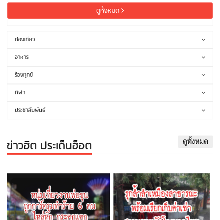
ดูทั้งหมด
ท่องเที่ยว
อาหาร
ร้องทุกข์
กีฬา
ประชาสัมพันธ์
ข่าวฮิต ประเด็นฮ็อต
ดูทั้งหมด