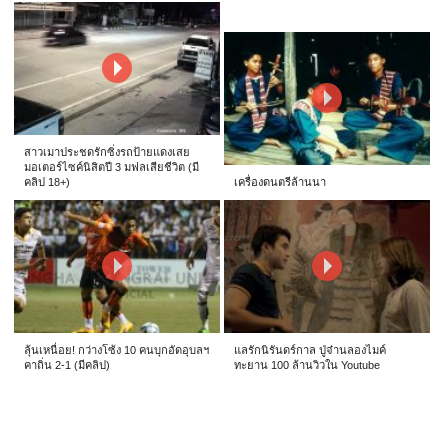
สาวเมาประชดรักซิ่งรถป้ายแดงเสย
มอเตอร์ไซค์นิสิตปี 3 มฟลเสียชีวิต (มี
คลิป 18+)
เครื่องดนตรีล้านนา
ลุ้นเหนื่อย! กว่างโซ้ง 10 คนบุกอัดอุบลฯ
แลรักนิรันดร์กาล ปู่จ๋านลองไมค์
คาถิ่น 2-1 (มีคลิป)
ทะยาน 100 ล้านวิวใน Youtube