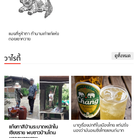
แมงสี่หูห้าตา ตำนานเก่าแก่แห่ง
ดอยเขาควาย
วาไรตี้
ดูทั้งหมด
มาดูเรื่องปกติในเมืองไทย แต่ฝรั่ง
แก๊งทาสีบ้านระบาดหนักใน
มองว่ามันอเมซิ่งไทยแลนด์มาก
เชียงราย พบชาวบ้านโดน