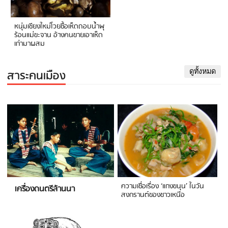
หนุ่มเชียงใหม่โวยซื้อเห็ดถอบน้ำพุ
ร้อนแม่ขะจาน อ้างคนขายเอาเห็ด
เก่ามาผสม
สาระคนเมือง
ดูทั้งหมด
ความเชื่อเรื่อง ‘แกงขนุน’ ในวัน
เครื่องดนตรีล้านนา
สงกรานต์ของชาวเหนือ