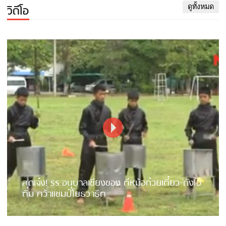
วิดีโอ
ดูทั้งหมด
สุดเจ๋ง! รร.อนุบาลเชียงของ ตีหม้อก๋วยเตี๋ยว-ถังไอ
ติม คว้าแชมป์โยธวาธิต