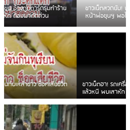
ชาวเน็ตสวดยับ! พบพม่าเร่ขายพวงมาลัย
หน้าพ่อขุนฯ พอไม่ซื้อเดินตาม
ชาวเน็ตฮา! รถเครื่องแม่สายชนป้ายร้านโลงศพ
แล้วหนี พบเสาหัก เบรคหัก หวิดได้ใช้บริการ