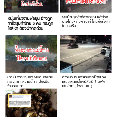
พบบ้านรุกล้ำที่สาธารณะหลังโรง
หนุ่มเที่ยวงานพ่อขุน อ้างถูก
บาลไทย+เก็บค่าเช่าที่ โดนสั่งรื้อแต่
การ์ดรุมทำร้าย 6 คน กระดูก
ไม่ยอมรื้อ
ไหล่หัก ต้องผ่าตัดด่วน
ชาวเชียงรายฉุนจัด พบคนทิ้งเศษ
สาวเมาประชดรักซิ่งรถป้ายแดง
กระจกแตกลงแม่น้ำกกฝั่งหมิ่น
เสยมอเตอร์ไซค์นิสิตปี 3 มฟล
จำนวนมาก
เสียชีวิต (มีคลิป 18+)