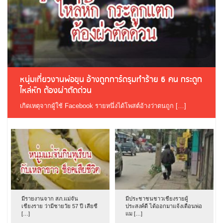
หนุ่มเที่ยวงานพ่อขุน อ้างถูกการ์ดรุมทำร้าย 6 คน กระดูก
ไหล่หัก ต้องผ่าตัดด่วน
เกิดเหตุจากผู้ใช้ Facebook รายหนึ่งได้โพสต์อ้างว่าตนถูก […]
มีรายงานจาก สภ.แม่จัน
มีประชาชนชาวเชียงรายผู้
เชียงราย ว่ามีชายวัย 57 ปี เสียชี
ประสงค์ดี ได้ออกมาแจ้งเตือนพ่อ
[…]
แม […]