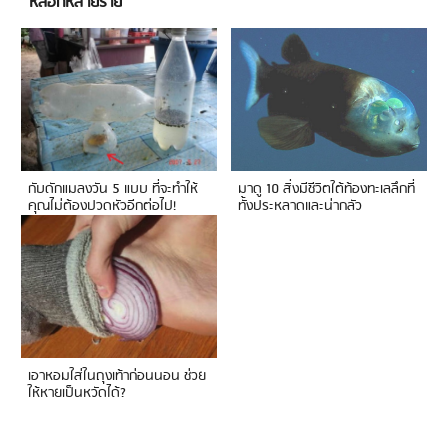
หลอกหลายราย
กับดักแมลงวัน 5 แบบ ที่จะทำให้
มาดู 10 สิ่งมีชีวิตใต้ท้องทะเลลึกที่
คุณไม่ต้องปวดหัวอีกต่อไป!
ทั้งประหลาดและน่ากลัว
เอาหอมใส่ในถุงเท้าก่อนนอน ช่วย
ให้หายเป็นหวัดได้?