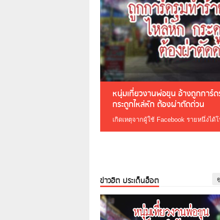
หนุ่มเที่ยวงานพ่อขุน อ้างถูกการ์
กระดูกไหล่หัก ต้องผ่าตัดด่วน
เกิดเหตุจากผู้ใช้ Facebook รายหนึ่งได้
ข่าวฮิต ประเด็นฮ็อต
ด