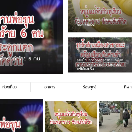
ชาวเน็ตฮา! รถเครื่องแม่สายชน
ป้ายร้านโลงศพแล้วหนี พบเสาหัก
เบรคหัก หวิดได้ใช้บริการ
ายพวงมาลัยหน้าพ่อขุนฯ
หนุ่มเจียงฮายจ่ม พบถังน้ำดื่มตก
กลางถนน รถเครื่องหลบไม่ทันล้ม
บาดเจ็บ
ท่องเที่ยว
อาหาร
ร้องทุกข์
กีฬา
่ประชาชนชาวเชียงร […]