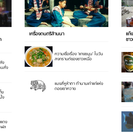
เครื่องดนตรีล้านนา
แก๊
ด
ชา
ความเชื่อเรื่อง ‘แกงขนุน’ ในวัน
สงกรานต์ของชาวเหนือ
ลัง
ดนสั่ง
แมงสี่หูห้าตา ตำนานเก่าแก่แห่ง
ดอยเขาควาย
ิ้ง
ั่ง
ยแดง
 มฟล