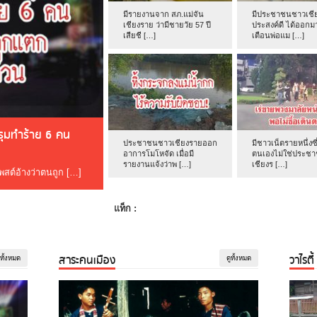
มีรายงานจาก สภ.แม่จัน
มีประชาชนชาวเชีย
เชียงราย ว่ามีชายวัย 57 ปี
ประสงค์ดี ได้ออกม
เสียชี […]
เตือนพ่อแม […]
ดรุมทำร้าย 6 คน
ประชาชนชาวเชียงรายออก
มีชาวเน็ตรายหนึ่งซึ
อาการโมโหจัด เมื่อมี
ตนเองไม่ใช่ประช
รายงานแจ้งว่าพ […]
เชียงร […]
โพสต์อ้างว่าตนถูก […]
แท็ก :
สาระคนเมือง
วาไรตี้
ูทั้งหมด
ดูทั้งหมด