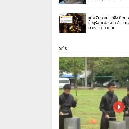
หนุ่มเชียงใหม่โวยซื้อเห็ดถ
น้ำพุร้อนแม่ขะจาน อ้างค
เอาเห็ดเก่ามาผสม
วิดีโอ