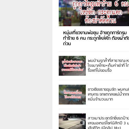
หนุ่มเที่ยวงานพ่อขุน อ้างถูกการ์ดรุม
ทำร้าย 6 คน กระดูกไหล่หัก ต้องผ่าตั
ด่วน
พบบ้านรุกล้ำที่สาธารณะห
โรงบาลไทย+เก็บค่าเช่าที่ โ
รื้อแต่ไม่ยอมรื้อ
ชาวเชียงรายฉุนจัด พบคนท
เศษกระจกแตกลงแม่น้ำกกฝ
หมิ่นจำนวนมาก
สาวเมาประชดรักซิ่งรถป้า
เสยมอเตอร์ไซค์นิสิตปี 3
เสียชีวิต (มีคลิป 18+)