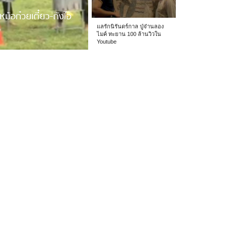
หม้อก๋วยเตี๋ยว-ถังไอ
แลรักนิรันดร์กาล ปู่จ๋านลอง
ไมค์ ทะยาน 100 ล้านวิวใน
Youtube
 รร.อนุบาลเชียง […]