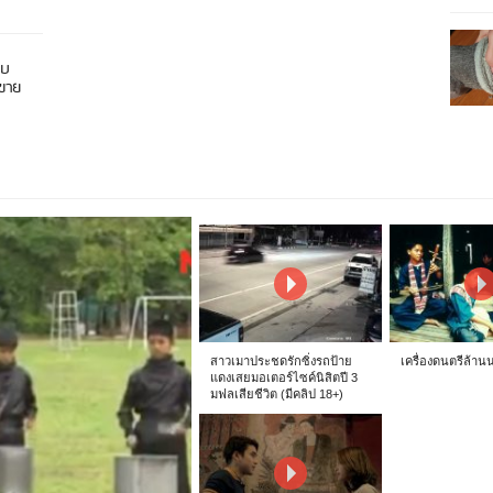
อบ
นขาย
สาวเมาประชดรักซิ่งรถป้าย
เครื่องดนตรีล้าน
แดงเสยมอเตอร์ไซค์นิสิตปี 3
มฟลเสียชีวิต (มีคลิป 18+)