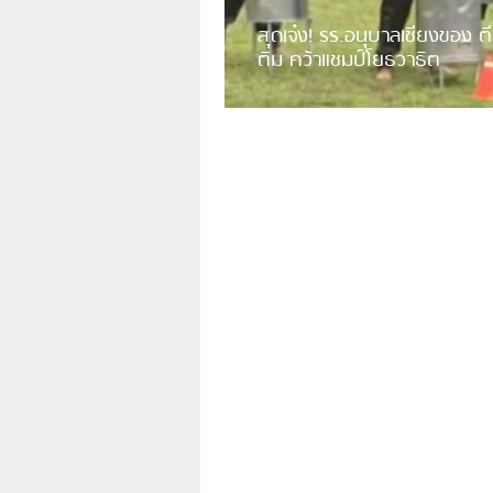
สุดเจ๋ง! รร.อนุบาลเชียงของ ตี
ติม คว้าแชมป์โยธวาธิต
มีการเปิดเผยคลิปวิดีโอของวงโยธวาธิต