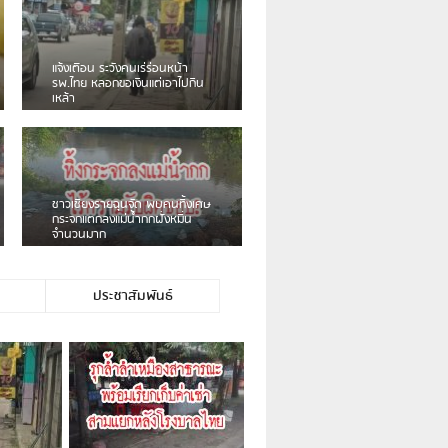
เดือนร้อน! ชาวเชียงรายบ่นรถ
Isuzu สีขาวซิ่งบายพาสเสียงดัง
สร้างความรำคาญ
ชาวผาลั้ง โวย ไร้หน่วยงานดูแล
ดินสไลด์ ต้องจัดการกันเอง
ประชาสัมพันธ์