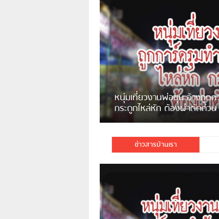
ชาวเน็ตสวดยับ! พบพม่าเร่ข
พอไม่ซื้อเดินตาม
ข่าวสารบ้านเรา
มีชาวเน็ตรายหนึ่งซึ่งแจ้งว่าตนเองไม่ใช