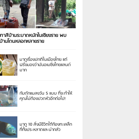
งทาสีบ้านระบาดหนักในเชียงราย พบ
วบ้านโดนหลอกหลายราย
มาดูเรื่องปกติในเมืองไทย แต่
ฝรั่งมองว่ามันอเมซิ่งไทยแลนด์
มาก
กับดักแมลงวัน 5 แบบ ที่จะทำให้
คุณไม่ต้องปวดหัวอีกต่อไป!
มาดู 10 สิ่งมีชีวิตใต้ท้องทะเลลึก
ที่ทั้งประหลาดและน่ากลัว