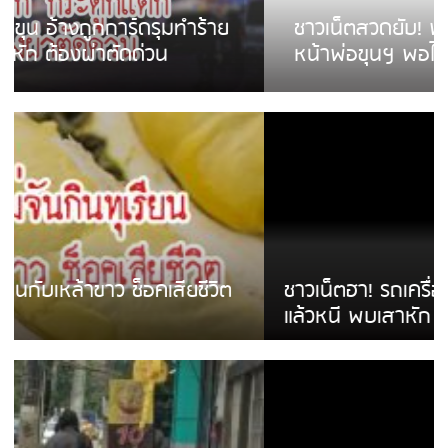
ชาวเน็ตสวดยับ! พบพม่าเร่ขายพวงมาลัย
หน้าพ่อขุนฯ พอไม่ซื้อเดินตาม
ชาวเน็ตฮา! รถเครื่องแม่สายชนป้ายร้านโลงศพ
แล้วหนี พบเสาหัก เบรคหัก หวิดได้ใช้บริการ