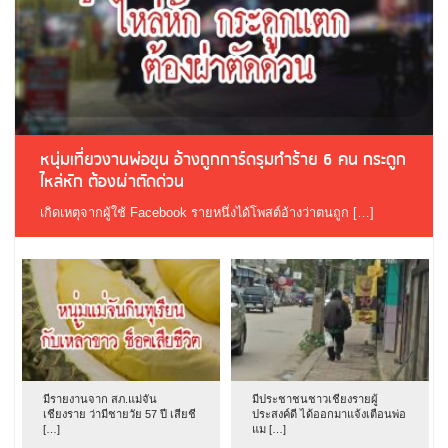
หนุ่มเที่ยวงานพ่อขุน อ้างถูกการ์ดรุมทำร้าย 6 คน กระดูก
ไหล่หัก ต้องผ่าตัดด่วน
เกิดเหตุจากผู้ใช้ Facebook รายหนึ่งได้โพสต์อ้างว่าตนถูก […]
มีรายงานจาก สภ.แม่จัน
มีประชาชนชาวเชียงรายผู้
เชียงราย ว่ามีชายวัย 57 ปี เสียชี
ประสงค์ดี ได้ออกมาแจ้งเตือนพ่อ
[…]
แม […]