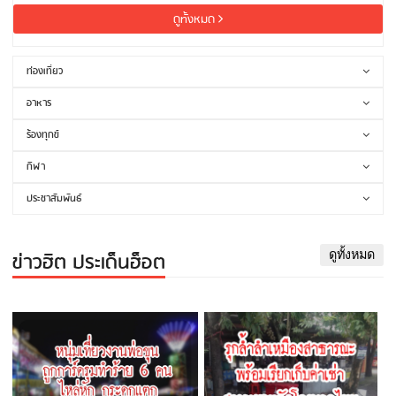
ดูทั้งหมด
ท่องเที่ยว
อาหาร
ร้องทุกข์
กีฬา
ประชาสัมพันธ์
ข่าวฮิต ประเด็นฮ็อต
ดูทั้งหมด