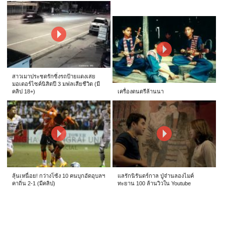
สาวเมาประชดรักซิ่งรถป้ายแดงเสย
มอเตอร์ไซค์นิสิตปี 3 มฟลเสียชีวิต (มี
คลิป 18+)
เครื่องดนตรีล้านนา
ลุ้นเหนื่อย! กว่างโซ้ง 10 คนบุกอัดอุบลฯ
แลรักนิรันดร์กาล ปู่จ๋านลองไมค์
คาถิ่น 2-1 (มีคลิป)
ทะยาน 100 ล้านวิวใน Youtube