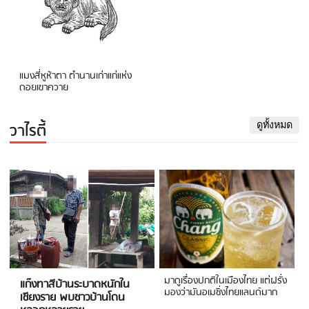
แมงสี่หูห้าตา ตำนานเก่าแก่แห่ง
ดอยเขาควาย
วาไรตี้
ดูทั้งหมด
มาดูเรื่องปกติในเมืองไทย แต่ฝรั่ง
แก๊งทาสีบ้านระบาดหนักใน
มองว่ามันอเมซิ่งไทยแลนด์มาก
เชียงราย พบชาวบ้านโดน