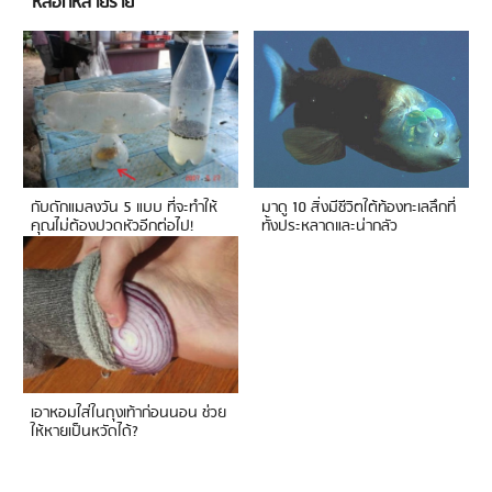
หลอกหลายราย
กับดักแมลงวัน 5 แบบ ที่จะทำให้
มาดู 10 สิ่งมีชีวิตใต้ท้องทะเลลึกที่
คุณไม่ต้องปวดหัวอีกต่อไป!
ทั้งประหลาดและน่ากลัว
เอาหอมใส่ในถุงเท้าก่อนนอน ช่วย
ให้หายเป็นหวัดได้?