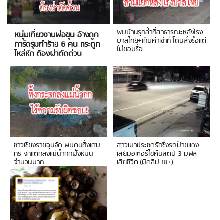
พบบ้านรุกล้ำที่สาธารณะหลังโรง
หนุ่มเที่ยวงานพ่อขุน อ้างถูก
บาลไทย+เก็บค่าเช่าที่ โดนสั่งรื้อแต่
การ์ดรุมทำร้าย 6 คน กระดูก
ไม่ยอมรื้อ
ไหล่หัก ต้องผ่าตัดด่วน
ชาวเชียงรายฉุนจัด พบคนทิ้งเศษ
สาวเมาประชดรักซิ่งรถป้ายแดง
กระจกแตกลงแม่น้ำกกฝั่งหมิ่น
เสยมอเตอร์ไซค์นิสิตปี 3 มฟล
จำนวนมาก
เสียชีวิต (มีคลิป 18+)