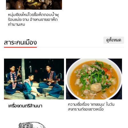
หนุ่มเชียงใหม่โวยซื้อเห็ดถอบน้ำพุ
ร้อนแม่ขะจาน อ้างคนขายเอาเห็ด
เก่ามาผสม
สาระคนเมือง
ดูทั้งหมด
ความเชื่อเรื่อง ‘แกงขนุน’ ในวัน
เครื่องดนตรีล้านนา
สงกรานต์ของชาวเหนือ