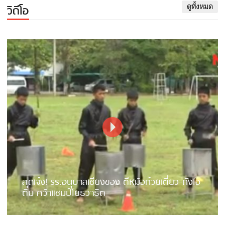
วิดีโอ
ดูทั้งหมด
สุดเจ๋ง! รร.อนุบาลเชียงของ ตีหม้อก๋วยเตี๋ยว-ถังไอ
ติม คว้าแชมป์โยธวาธิต