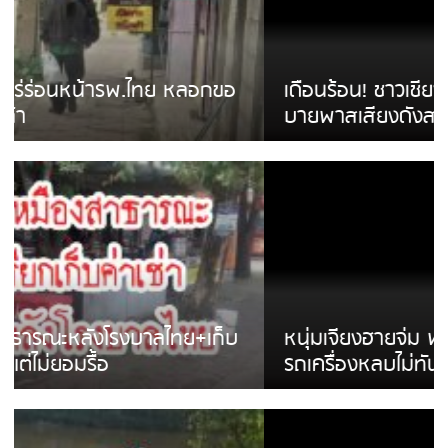
เดือนร้อน! ชาวเชียงรายบ่นรถ Isuzu สีขาวซิ่ง
บายพาสเสียงดังสร้างความรำคาญ
หนุ่มเจียงฮายจ่ม พบถังน้ำดื่มตกกลางถนน
รถเครื่องหลบไม่ทันล้มบาดเจ็บ