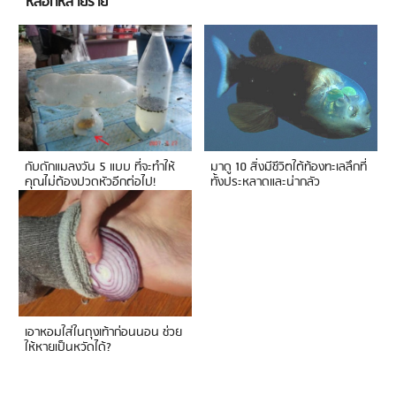
หลอกหลายราย
กับดักแมลงวัน 5 แบบ ที่จะทำให้
มาดู 10 สิ่งมีชีวิตใต้ท้องทะเลลึกที่
คุณไม่ต้องปวดหัวอีกต่อไป!
ทั้งประหลาดและน่ากลัว
เอาหอมใส่ในถุงเท้าก่อนนอน ช่วย
ให้หายเป็นหวัดได้?