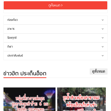
ดูทั้งหมด
ท่องเที่ยว
อาหาร
ร้องทุกข์
กีฬา
ประชาสัมพันธ์
ข่าวฮิต ประเด็นฮ็อต
ดูทั้งหมด