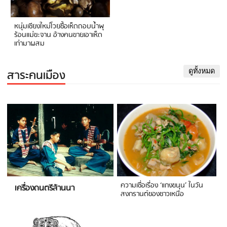
หนุ่มเชียงใหม่โวยซื้อเห็ดถอบน้ำพุ
ร้อนแม่ขะจาน อ้างคนขายเอาเห็ด
เก่ามาผสม
สาระคนเมือง
ดูทั้งหมด
ความเชื่อเรื่อง ‘แกงขนุน’ ในวัน
เครื่องดนตรีล้านนา
สงกรานต์ของชาวเหนือ