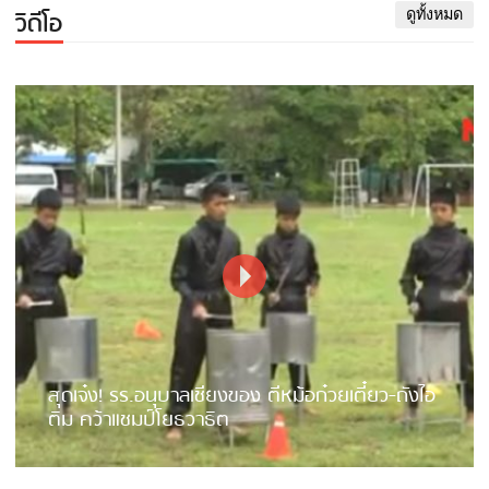
วิดีโอ
ดูทั้งหมด
สุดเจ๋ง! รร.อนุบาลเชียงของ ตีหม้อก๋วยเตี๋ยว-ถังไอ
ติม คว้าแชมป์โยธวาธิต