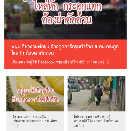
หนุ่มเที่ยวงานพ่อขุน อ้างถูกการ์ดรุมทำร้าย 6 คน กระดูก
ไหล่หัก ต้องผ่าตัดด่วน
เกิดเหตุจากผู้ใช้ Facebook รายหนึ่งได้โพสต์อ้างว่าตนถูก […]
มีรายงานจาก สภ.แม่จัน
มีประชาชนชาวเชียงรายผู้
เชียงราย ว่ามีชายวัย 57 ปี เสียชี
ประสงค์ดี ได้ออกมาแจ้งเตือนพ่อ
[…]
แม […]