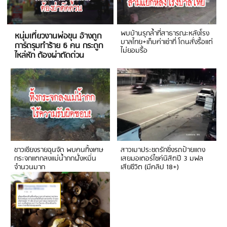
พบบ้านรุกล้ำที่สาธารณะหลังโรง
หนุ่มเที่ยวงานพ่อขุน อ้างถูก
บาลไทย+เก็บค่าเช่าที่ โดนสั่งรื้อแต่
การ์ดรุมทำร้าย 6 คน กระดูก
ไม่ยอมรื้อ
ไหล่หัก ต้องผ่าตัดด่วน
ชาวเชียงรายฉุนจัด พบคนทิ้งเศษ
สาวเมาประชดรักซิ่งรถป้ายแดง
กระจกแตกลงแม่น้ำกกฝั่งหมิ่น
เสยมอเตอร์ไซค์นิสิตปี 3 มฟล
จำนวนมาก
เสียชีวิต (มีคลิป 18+)