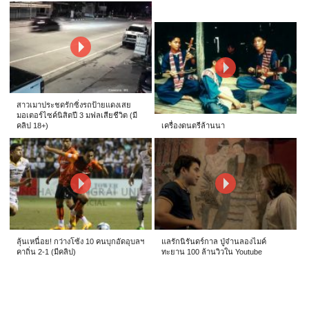
สาวเมาประชดรักซิ่งรถป้ายแดงเสย
มอเตอร์ไซค์นิสิตปี 3 มฟลเสียชีวิต (มี
คลิป 18+)
เครื่องดนตรีล้านนา
ลุ้นเหนื่อย! กว่างโซ้ง 10 คนบุกอัดอุบลฯ
แลรักนิรันดร์กาล ปู่จ๋านลองไมค์
คาถิ่น 2-1 (มีคลิป)
ทะยาน 100 ล้านวิวใน Youtube