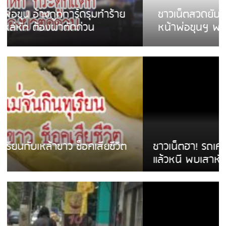
ชาวเน็ตสวดยับ! พบพม่าเร่ขายพวงมาลัย
หน้าพ่อขุนฯ พอไม่ซื้อเดินตาม
ชาวเน็ตฮา! รถเครื่องแม่สายชนป้ายร้านโลงศพ
แล้วหนี พบเสาหัก เบรคหัก หวิดได้ใช้บริการ