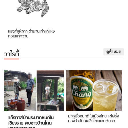
แมงสี่หูห้าตา ตำนานเก่าแก่แห่ง
ดอยเขาควาย
วาไรตี้
ดูทั้งหมด
มาดูเรื่องปกติในเมืองไทย แต่ฝรั่ง
แก๊งทาสีบ้านระบาดหนักใน
มองว่ามันอเมซิ่งไทยแลนด์มาก
เชียงราย พบชาวบ้านโดน