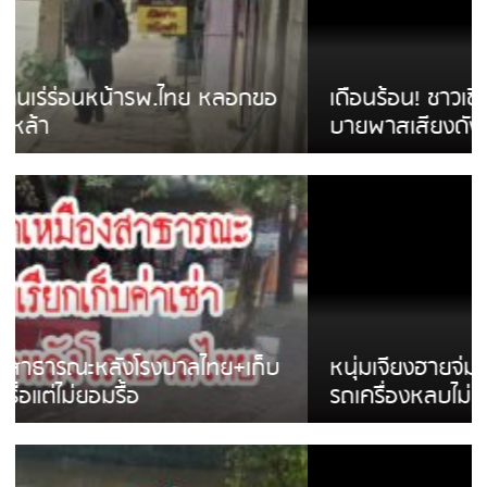
เดือนร้อน! ชาวเชียงรายบ่นรถ Isuzu สีขาวซิ่ง
บายพาสเสียงดังสร้างความรำคาญ
หนุ่มเจียงฮายจ่ม พบถังน้ำดื่มตกกลางถนน
รถเครื่องหลบไม่ทันล้มบาดเจ็บ