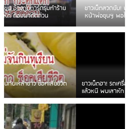
ชาวเน็ตสวดยับ! พบพม่าเร่ขายพวงมาลัย
หน้าพ่อขุนฯ พอไม่ซื้อเดินตาม
ชาวเน็ตฮา! รถเครื่องแม่สายชนป้ายร้านโลงศพ
แล้วหนี พบเสาหัก เบรคหัก หวิดได้ใช้บริการ