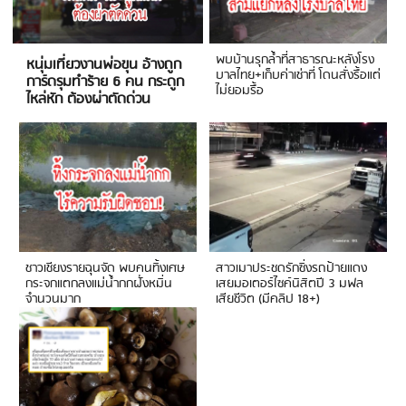
พบบ้านรุกล้ำที่สาธารณะหลังโรง
หนุ่มเที่ยวงานพ่อขุน อ้างถูก
บาลไทย+เก็บค่าเช่าที่ โดนสั่งรื้อแต่
การ์ดรุมทำร้าย 6 คน กระดูก
ไม่ยอมรื้อ
ไหล่หัก ต้องผ่าตัดด่วน
ชาวเชียงรายฉุนจัด พบคนทิ้งเศษ
สาวเมาประชดรักซิ่งรถป้ายแดง
กระจกแตกลงแม่น้ำกกฝั่งหมิ่น
เสยมอเตอร์ไซค์นิสิตปี 3 มฟล
จำนวนมาก
เสียชีวิต (มีคลิป 18+)