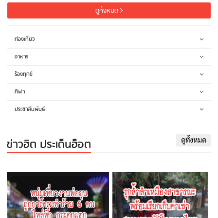
ดูทั้งหมด
ท่องเที่ยว
อาหาร
ร้องทุกข์
กีฬา
ประชาสัมพันธ์
ข่าวฮิต ประเด็นฮ็อต
ดูทั้งหมด