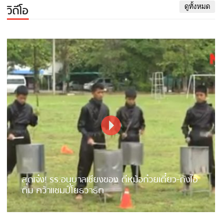
วิดีโอ
ดูทั้งหมด
สุดเจ๋ง! รร.อนุบาลเชียงของ ตีหม้อก๋วยเตี๋ยว-ถังไอ
ติม คว้าแชมป์โยธวาธิต