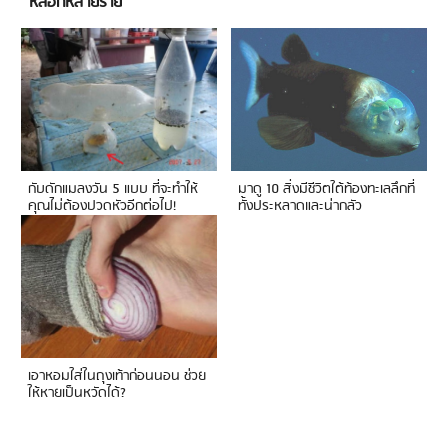
หลอกหลายราย
กับดักแมลงวัน 5 แบบ ที่จะทำให้
มาดู 10 สิ่งมีชีวิตใต้ท้องทะเลลึกที่
คุณไม่ต้องปวดหัวอีกต่อไป!
ทั้งประหลาดและน่ากลัว
เอาหอมใส่ในถุงเท้าก่อนนอน ช่วย
ให้หายเป็นหวัดได้?