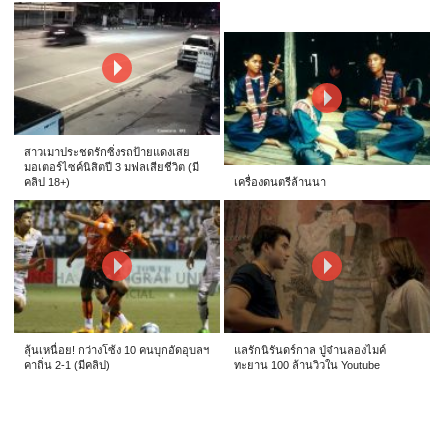
สาวเมาประชดรักซิ่งรถป้ายแดงเสย
มอเตอร์ไซค์นิสิตปี 3 มฟลเสียชีวิต (มี
คลิป 18+)
เครื่องดนตรีล้านนา
ลุ้นเหนื่อย! กว่างโซ้ง 10 คนบุกอัดอุบลฯ
แลรักนิรันดร์กาล ปู่จ๋านลองไมค์
คาถิ่น 2-1 (มีคลิป)
ทะยาน 100 ล้านวิวใน Youtube