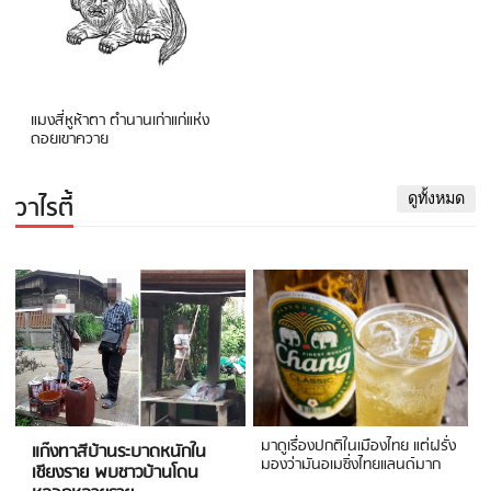
แมงสี่หูห้าตา ตำนานเก่าแก่แห่ง
ดอยเขาควาย
วาไรตี้
ดูทั้งหมด
มาดูเรื่องปกติในเมืองไทย แต่ฝรั่ง
แก๊งทาสีบ้านระบาดหนักใน
มองว่ามันอเมซิ่งไทยแลนด์มาก
เชียงราย พบชาวบ้านโดน