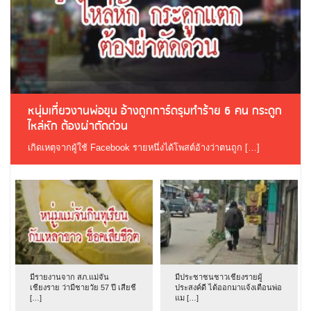
หนุ่มเที่ยวงานพ่อขุน อ้างถูกการ์ดรุมทำร้าย 6 คน กระดูก
ไหล่หัก ต้องผ่าตัดด่วน
เกิดเหตุจากผู้ใช้ Facebook รายหนึ่งได้โพสต์อ้างว่าตนถูก […]
มีรายงานจาก สภ.แม่จัน
มีประชาชนชาวเชียงรายผู้
เชียงราย ว่ามีชายวัย 57 ปี เสียชี
ประสงค์ดี ได้ออกมาแจ้งเตือนพ่อ
[…]
แม […]