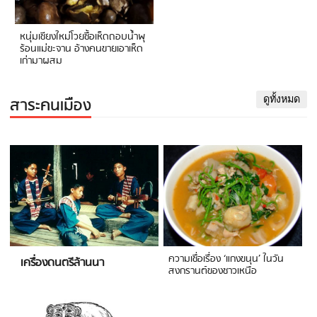
หนุ่มเชียงใหม่โวยซื้อเห็ดถอบน้ำพุ
ร้อนแม่ขะจาน อ้างคนขายเอาเห็ด
เก่ามาผสม
สาระคนเมือง
ดูทั้งหมด
ความเชื่อเรื่อง ‘แกงขนุน’ ในวัน
เครื่องดนตรีล้านนา
สงกรานต์ของชาวเหนือ