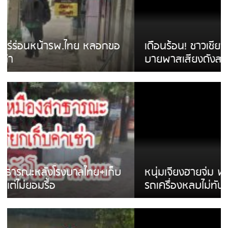
เดือนร้อน! ชาวเชียงรายบ่นรถ Isuzu สีขาวซิ่ง
บายพาสเสียงดังสร้างความรำคาญ
หนุ่มเจียงฮายจ่ม พบถังน้ำดื่มตกกลางถนน
รถเครื่องหลบไม่ทันล้มบาดเจ็บ