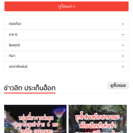
ดูทั้งหมด
ท่องเที่ยว
อาหาร
ร้องทุกข์
กีฬา
ประชาสัมพันธ์
ข่าวฮิต ประเด็นฮ็อต
ดูทั้งหมด