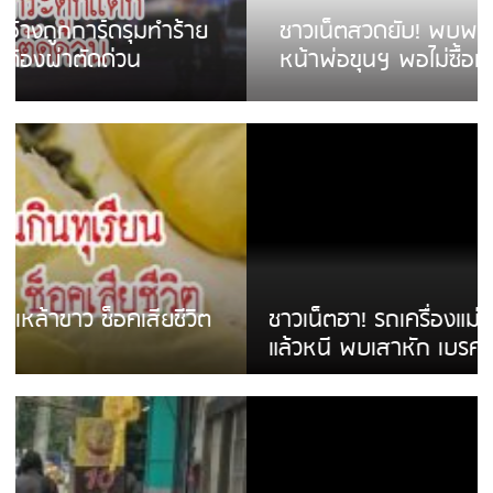
ชาวเน็ตสวดยับ! พบพม่าเร่ขายพวงมาลัย
หน้าพ่อขุนฯ พอไม่ซื้อเดินตาม
ชาวเน็ตฮา! รถเครื่องแม่สายชนป้ายร้านโลงศพ
แล้วหนี พบเสาหัก เบรคหัก หวิดได้ใช้บริการ