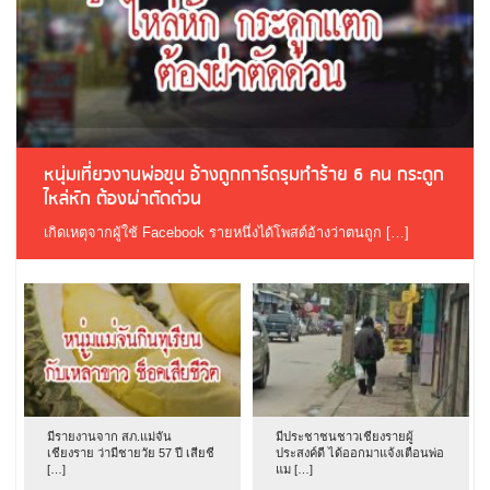
หนุ่มเที่ยวงานพ่อขุน อ้างถูกการ์ดรุมทำร้าย 6 คน กระดูก
ไหล่หัก ต้องผ่าตัดด่วน
เกิดเหตุจากผู้ใช้ Facebook รายหนึ่งได้โพสต์อ้างว่าตนถูก […]
มีรายงานจาก สภ.แม่จัน
มีประชาชนชาวเชียงรายผู้
เชียงราย ว่ามีชายวัย 57 ปี เสียชี
ประสงค์ดี ได้ออกมาแจ้งเตือนพ่อ
[…]
แม […]