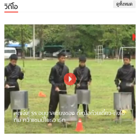
วิดีโอ
ดูทั้งหมด
สุดเจ๋ง! รร.อนุบาลเชียงของ ตีหม้อก๋วยเตี๋ยว-ถังไอ
ติม คว้าแชมป์โยธวาธิต