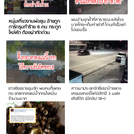
พบบ้านรุกล้ำที่สาธารณะหลังโรง
หนุ่มเที่ยวงานพ่อขุน อ้างถูก
บาลไทย+เก็บค่าเช่าที่ โดนสั่งรื้อแต่
การ์ดรุมทำร้าย 6 คน กระดูก
ไม่ยอมรื้อ
ไหล่หัก ต้องผ่าตัดด่วน
ชาวเชียงรายฉุนจัด พบคนทิ้งเศษ
สาวเมาประชดรักซิ่งรถป้ายแดง
กระจกแตกลงแม่น้ำกกฝั่งหมิ่น
เสยมอเตอร์ไซค์นิสิตปี 3 มฟล
จำนวนมาก
เสียชีวิต (มีคลิป 18+)