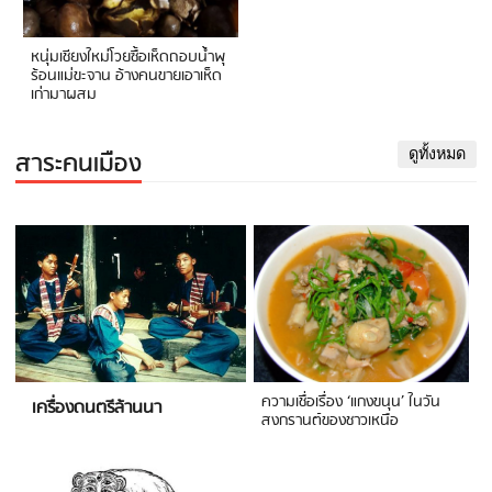
หนุ่มเชียงใหม่โวยซื้อเห็ดถอบน้ำพุ
ร้อนแม่ขะจาน อ้างคนขายเอาเห็ด
เก่ามาผสม
สาระคนเมือง
ดูทั้งหมด
ความเชื่อเรื่อง ‘แกงขนุน’ ในวัน
เครื่องดนตรีล้านนา
สงกรานต์ของชาวเหนือ