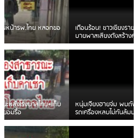
เดือนร้อน! ชาวเชียงรายบ่นรถ Isuzu สีขาวซิ่ง
บายพาสเสียงดังสร้างความรำคาญ
หนุ่มเจียงฮายจ่ม พบถังน้ำดื่มตกกลางถนน
รถเครื่องหลบไม่ทันล้มบาดเจ็บ