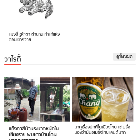
แมงสี่หูห้าตา ตำนานเก่าแก่แห่ง
ดอยเขาควาย
วาไรตี้
ดูทั้งหมด
มาดูเรื่องปกติในเมืองไทย แต่ฝรั่ง
แก๊งทาสีบ้านระบาดหนักใน
มองว่ามันอเมซิ่งไทยแลนด์มาก
เชียงราย พบชาวบ้านโดน