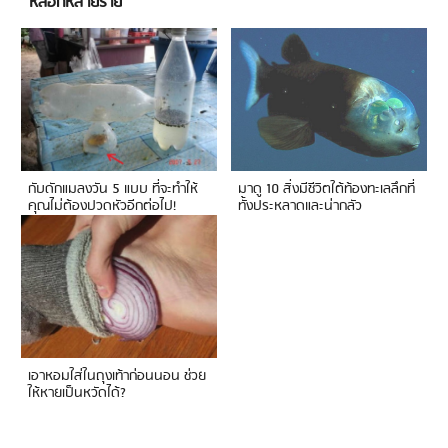
หลอกหลายราย
กับดักแมลงวัน 5 แบบ ที่จะทำให้
มาดู 10 สิ่งมีชีวิตใต้ท้องทะเลลึกที่
คุณไม่ต้องปวดหัวอีกต่อไป!
ทั้งประหลาดและน่ากลัว
เอาหอมใส่ในถุงเท้าก่อนนอน ช่วย
ให้หายเป็นหวัดได้?