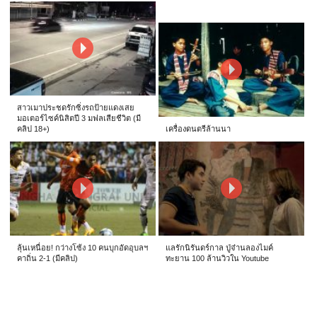
สาวเมาประชดรักซิ่งรถป้ายแดงเสย
มอเตอร์ไซค์นิสิตปี 3 มฟลเสียชีวิต (มี
คลิป 18+)
เครื่องดนตรีล้านนา
ลุ้นเหนื่อย! กว่างโซ้ง 10 คนบุกอัดอุบลฯ
แลรักนิรันดร์กาล ปู่จ๋านลองไมค์
คาถิ่น 2-1 (มีคลิป)
ทะยาน 100 ล้านวิวใน Youtube