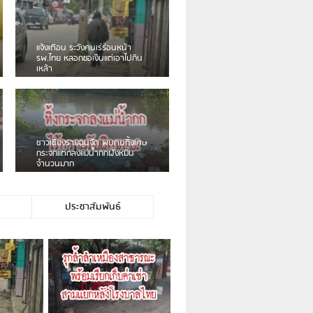
เดือนร้อน! ชาวเชียงรายบ่นรถ
Isuzu สีขาวซิ่งบายพาสเสียงดัง
สร้างความรำคาญ
ชาวผาลั้ง โวย ไร้หน่วยงานดูแล
ดินสไลด์ ต้องจัดการกันเอง
ประชาสัมพันธ์