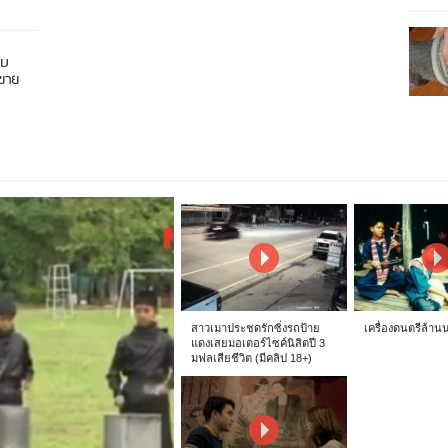
อบ
นขาย
สาวเมาประชดรักซิ่งรถป้าย
เครื่องดนตรีล้าน
แดงเสยมอเตอร์ไซค์นิสิตปี 3
มฟลเสียชีวิต (มีคลิป 18+)