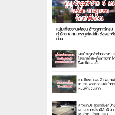
หนุ่มเที่ยวงานพ่อขุน อ้างถูกการ์ดรุม
ทำร้าย 6 คน กระดูกไหล่หัก ต้องผ่าตั
ด่วน
พบบ้านรุกล้ำที่สาธารณะห
โรงบาลไทย+เก็บค่าเช่าที่ โ
รื้อแต่ไม่ยอมรื้อ
ชาวเชียงรายฉุนจัด พบคนท
เศษกระจกแตกลงแม่น้ำกกฝ
หมิ่นจำนวนมาก
สาวเมาประชดรักซิ่งรถป้า
เสยมอเตอร์ไซค์นิสิตปี 3
เสียชีวิต (มีคลิป 18+)