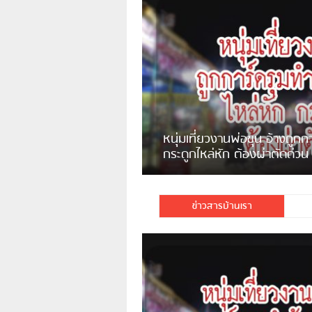
แจ้งเตือน ระวังคนเร่ร่อนหน้า
รพ.ไทย หลอกขอเงินแต่เอาไปกิน
เหล้า
ชาวเน็ตสวดยับ! พบพม่าเร
ชาวเชียงรายฉุนจัด พบคนทิ้งเศษ
พอไม่ซื้อเดินตาม
กระจกแตกลงแม่น้ำกกฝั่งหมิ่น
จำนวนมาก
ข่าวสารบ้านเรา
มีชาวเน็ตรายหนึ่งซึ่งแจ้งว่าตนเอง