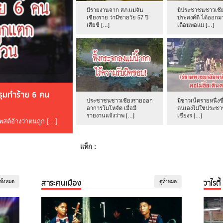
มีรายงานจาก สภ.แม่จัน
มีประชาชนชาวเชีย
เชียงราย ว่ามีชายวัย 57 ปี
ประสงค์ดี ได้ออกม
เสียชี […]
เตือนพ่อแม […]
ดรุมทำร้าย 6 คน
ประชาชนชาวเชียงรายออก
มีชาวเน็ตรายหนึ่งซึ
อาการโมโหจัด เมื่อมี
ตนเองไม่ใช่ประช
รายงานแจ้งว่าพ […]
เชียงร […]
โพสต์อ้างว่าตนถูก […]
แท็ก :
สาระคนเมือง
วาไรตี้
ูทั้งหมด
ดูทั้งหมด