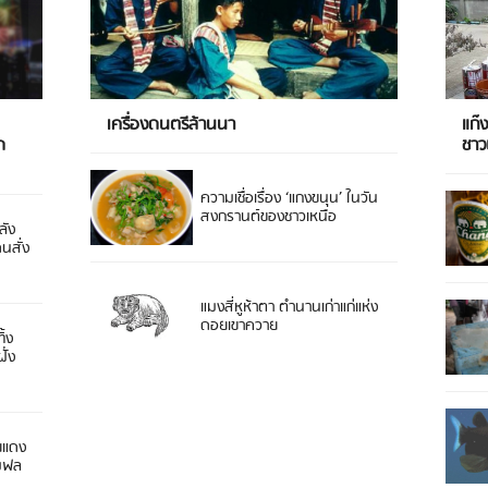
เครื่องดนตรีล้านนา
แก๊
ด
ชา
ความเชื่อเรื่อง ‘แกงขนุน’ ในวัน
สงกรานต์ของชาวเหนือ
ลัง
ดนสั่ง
แมงสี่หูห้าตา ตำนานเก่าแก่แห่ง
ดอยเขาควาย
ิ้ง
ั่ง
ยแดง
 มฟล