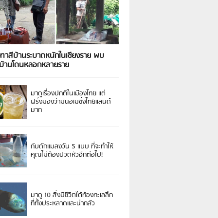
งทาสีบ้านระบาดหนักในเชียงราย พบ
วบ้านโดนหลอกหลายราย
มาดูเรื่องปกติในเมืองไทย แต่
ฝรั่งมองว่ามันอเมซิ่งไทยแลนด์
มาก
กับดักแมลงวัน 5 แบบ ที่จะทำให้
คุณไม่ต้องปวดหัวอีกต่อไป!
มาดู 10 สิ่งมีชีวิตใต้ท้องทะเลลึก
ที่ทั้งประหลาดและน่ากลัว