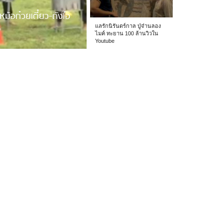
หม้อก๋วยเตี๋ยว-ถังไอ
แลรักนิรันดร์กาล ปู่จ๋านลอง
ไมค์ ทะยาน 100 ล้านวิวใน
Youtube
 รร.อนุบาลเชียง […]