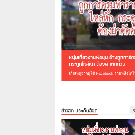
หนุ่มเที่ยวงานพ่อขุน อ้างถูกการ์
กระดูกไหล่หัก ต้องผ่าตัดด่วน
เกิดเหตุจากผู้ใช้ Facebook รายหนึ่งได้
ข่าวฮิต ประเด็นฮ็อต
ด