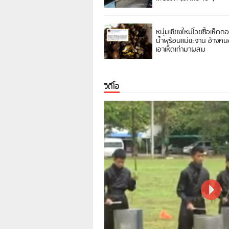
หนุ่มเชียงใหม่โวยซื้อเห็ดถ
น้ำพุร้อนแม่ขะจาน อ้างค
เอาเห็ดเก่ามาผสม
วิดีโอ