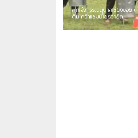
สุดเจ๋ง! รร.อนุบาลเชียงของ ตี
ติม คว้าแชมป์โยธวาธิต
มีการเปิดเผยคลิปวิดีโอของวงโยธวาธิต