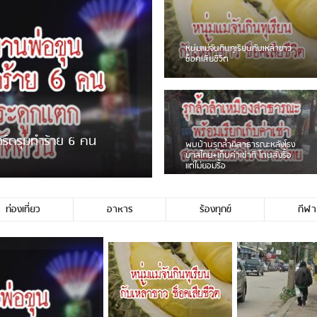
ชาวเน็ตฮา! รถเครื่องแม่สายชน
ป้ายร้านโลงศพแล้วหนี พบเสาหัก
เบรคหัก หวิดได้ใช้บริการ
่ขายพวงมาลัยหน้าพ่อขุนฯ
หนุ่มเจียงฮายจ่ม พบถังน้ำดื่มตก
กลางถนน รถเครื่องหลบไม่ทันล้ม
บาดเจ็บ
ท่องเที่ยว
อาหาร
ร้องทุกข์
กีฬา
ไม่ใช่ประชาชนชาวเชียงร […]