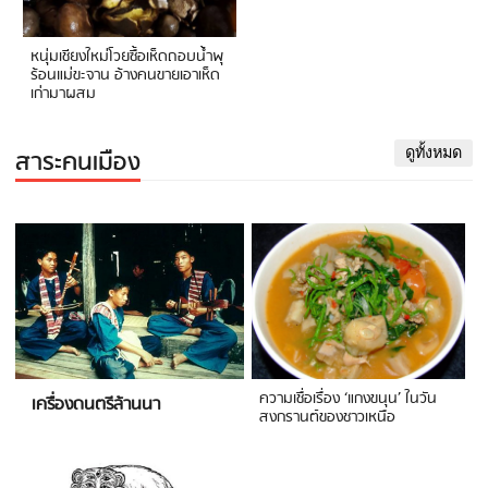
หนุ่มเชียงใหม่โวยซื้อเห็ดถอบน้ำพุ
ร้อนแม่ขะจาน อ้างคนขายเอาเห็ด
เก่ามาผสม
สาระคนเมือง
ดูทั้งหมด
ความเชื่อเรื่อง ‘แกงขนุน’ ในวัน
เครื่องดนตรีล้านนา
สงกรานต์ของชาวเหนือ