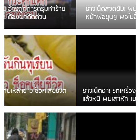
ชาวเน็ตสวดยับ! พบพม่าเร่ขายพวงมาลัย
หน้าพ่อขุนฯ พอไม่ซื้อเดินตาม
ชาวเน็ตฮา! รถเครื่องแม่สายชนป้ายร้านโลงศพ
แล้วหนี พบเสาหัก เบรคหัก หวิดได้ใช้บริการ