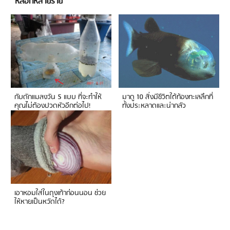
หลอกหลายราย
กับดักแมลงวัน 5 แบบ ที่จะทำให้
มาดู 10 สิ่งมีชีวิตใต้ท้องทะเลลึกที่
คุณไม่ต้องปวดหัวอีกต่อไป!
ทั้งประหลาดและน่ากลัว
เอาหอมใส่ในถุงเท้าก่อนนอน ช่วย
ให้หายเป็นหวัดได้?