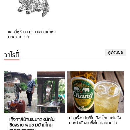
แมงสี่หูห้าตา ตำนานเก่าแก่แห่ง
ดอยเขาควาย
วาไรตี้
ดูทั้งหมด
มาดูเรื่องปกติในเมืองไทย แต่ฝรั่ง
แก๊งทาสีบ้านระบาดหนักใน
มองว่ามันอเมซิ่งไทยแลนด์มาก
เชียงราย พบชาวบ้านโดน