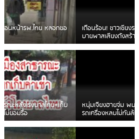
เดือนร้อน! ชาวเชียงรายบ่นรถ Isuzu สีขาวซิ่ง
บายพาสเสียงดังสร้างความรำคาญ
หนุ่มเจียงฮายจ่ม พบถังน้ำดื่มตกกลางถนน
รถเครื่องหลบไม่ทันล้มบาดเจ็บ