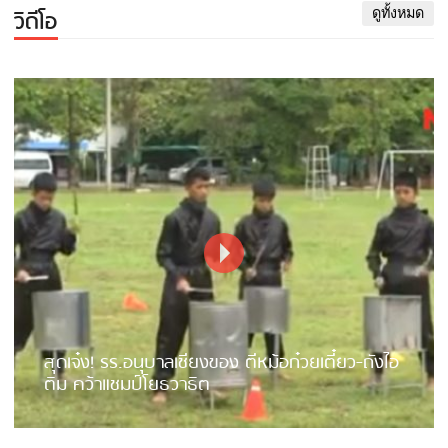
วิดีโอ
ดูทั้งหมด
สุดเจ๋ง! รร.อนุบาลเชียงของ ตีหม้อก๋วยเตี๋ยว-ถังไอ
ติม คว้าแชมป์โยธวาธิต