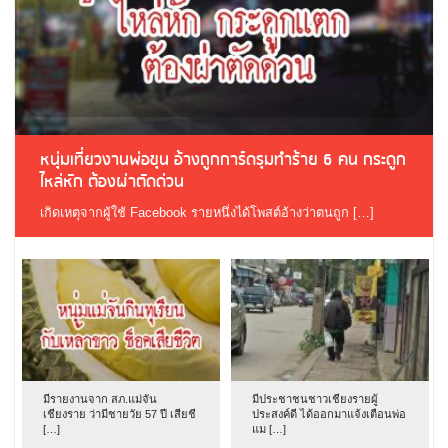
หนุ่มเที่ยวงานพ่อขุน อ้างถูกการ์ดรุมทำร้าย 6 คน กระดูก
ไหล่หัก ต้องผ่าตัดด่วน
เกิดเหตุจากผู้ใช้ Facebook รายหนึ่งได้โพสต์อ้างว่าตนถูก […]
มีรายงานจาก สภ.แม่จัน
มีประชาชนชาวเชียงรายผู้
เชียงราย ว่ามีชายวัย 57 ปี เสียชี
ประสงค์ดี ได้ออกมาแจ้งเตือนพ่อ
[…]
แม […]