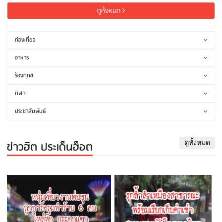
ดูทั้งหมด
ท่องเที่ยว
อาหาร
ร้องทุกข์
กีฬา
ประชาสัมพันธ์
ข่าวฮิต ประเด็นฮ็อต
ดูทั้งหมด