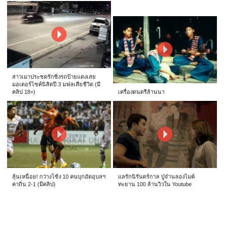
สาวเมาประชดรักซิ่งรถป้ายแดงเสย
มอเตอร์ไซค์นิสิตปี 3 มฟลเสียชีวิต (มี
คลิป 18+)
เครื่องดนตรีล้านนา
ลุ้นเหนื่อย! กว่างโซ้ง 10 คนบุกอัดอุบลฯ
แลรักนิรันดร์กาล ปู่จ๋านลองไมค์
คาถิ่น 2-1 (มีคลิป)
ทะยาน 100 ล้านวิวใน Youtube