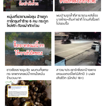
พบบ้านรุกล้ำที่สาธารณะหลังโรง
หนุ่มเที่ยวงานพ่อขุน อ้างถูก
บาลไทย+เก็บค่าเช่าที่ โดนสั่งรื้อแต่
การ์ดรุมทำร้าย 6 คน กระดูก
ไม่ยอมรื้อ
ไหล่หัก ต้องผ่าตัดด่วน
ชาวเชียงรายฉุนจัด พบคนทิ้งเศษ
สาวเมาประชดรักซิ่งรถป้ายแดง
กระจกแตกลงแม่น้ำกกฝั่งหมิ่น
เสยมอเตอร์ไซค์นิสิตปี 3 มฟล
จำนวนมาก
เสียชีวิต (มีคลิป 18+)