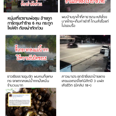
พบบ้านรุกล้ำที่สาธารณะหลังโรง
หนุ่มเที่ยวงานพ่อขุน อ้างถูก
บาลไทย+เก็บค่าเช่าที่ โดนสั่งรื้อแต่
การ์ดรุมทำร้าย 6 คน กระดูก
ไม่ยอมรื้อ
ไหล่หัก ต้องผ่าตัดด่วน
ชาวเชียงรายฉุนจัด พบคนทิ้งเศษ
สาวเมาประชดรักซิ่งรถป้ายแดง
กระจกแตกลงแม่น้ำกกฝั่งหมิ่น
เสยมอเตอร์ไซค์นิสิตปี 3 มฟล
จำนวนมาก
เสียชีวิต (มีคลิป 18+)