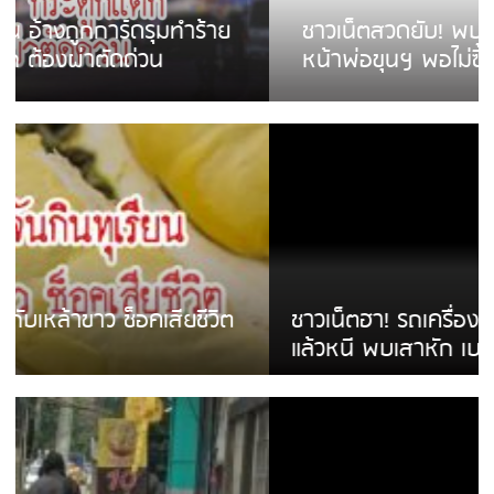
ชาวเน็ตสวดยับ! พบพม่าเร่ขายพวงมาลัย
หน้าพ่อขุนฯ พอไม่ซื้อเดินตาม
ชาวเน็ตฮา! รถเครื่องแม่สายชนป้ายร้านโลงศพ
แล้วหนี พบเสาหัก เบรคหัก หวิดได้ใช้บริการ