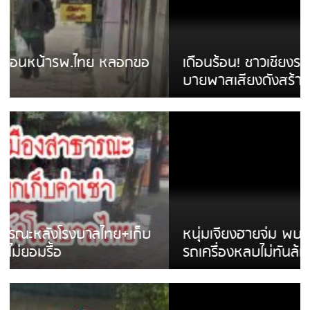
เดือนร้อน! ชาวเชียงรายบ่นรถ Isuzu สีขาวซิ่ง
บายพาสเสียงดังสร้างความรำคาญ
หนุ่มเจียงฮายจ่ม พบถังน้ำดื่มตกกลางถนน
รถเครื่องหลบไม่ทันล้มบาดเจ็บ