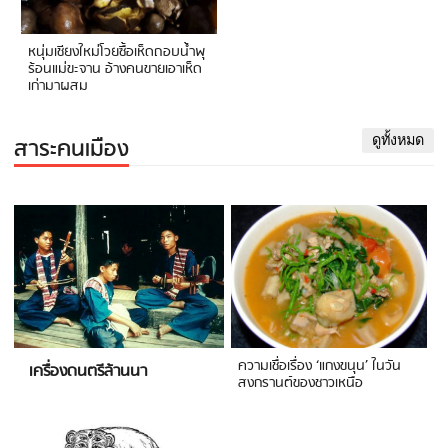
หนุ่มเชียงใหม่โวยซื้อเห็ดถอบน้ำพุ
ร้อนแม่ขะจาน อ้างคนขายเอาเห็ด
เก่ามาผสม
สาระคนเมือง
ดูทั้งหมด
ความเชื่อเรื่อง ‘แกงขนุน’ ในวัน
เครื่องดนตรีล้านนา
สงกรานต์ของชาวเหนือ