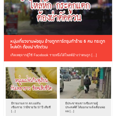
หนุ่มเที่ยวงานพ่อขุน อ้างถูกการ์ดรุมทำร้าย 6 คน กระดูก
ไหล่หัก ต้องผ่าตัดด่วน
เกิดเหตุจากผู้ใช้ Facebook รายหนึ่งได้โพสต์อ้างว่าตนถูก […]
มีรายงานจาก สภ.แม่จัน
มีประชาชนชาวเชียงรายผู้
เชียงราย ว่ามีชายวัย 57 ปี เสียชี
ประสงค์ดี ได้ออกมาแจ้งเตือนพ่อ
[…]
แม […]