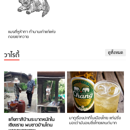
แมงสี่หูห้าตา ตำนานเก่าแก่แห่ง
ดอยเขาควาย
วาไรตี้
ดูทั้งหมด
มาดูเรื่องปกติในเมืองไทย แต่ฝรั่ง
แก๊งทาสีบ้านระบาดหนักใน
มองว่ามันอเมซิ่งไทยแลนด์มาก
เชียงราย พบชาวบ้านโดน