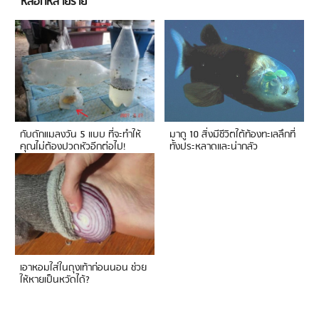
หลอกหลายราย
กับดักแมลงวัน 5 แบบ ที่จะทำให้
มาดู 10 สิ่งมีชีวิตใต้ท้องทะเลลึกที่
คุณไม่ต้องปวดหัวอีกต่อไป!
ทั้งประหลาดและน่ากลัว
เอาหอมใส่ในถุงเท้าก่อนนอน ช่วย
ให้หายเป็นหวัดได้?