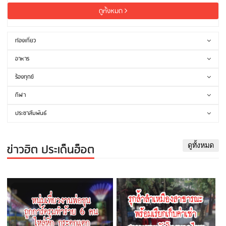
ดูทั้งหมด
ท่องเที่ยว
อาหาร
ร้องทุกข์
กีฬา
ประชาสัมพันธ์
ข่าวฮิต ประเด็นฮ็อต
ดูทั้งหมด