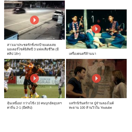
สาวเมาประชดรักซิ่งรถป้ายแดงเสย
มอเตอร์ไซค์นิสิตปี 3 มฟลเสียชีวิต (มี
คลิป 18+)
เครื่องดนตรีล้านนา
ลุ้นเหนื่อย! กว่างโซ้ง 10 คนบุกอัดอุบลฯ
แลรักนิรันดร์กาล ปู่จ๋านลองไมค์
คาถิ่น 2-1 (มีคลิป)
ทะยาน 100 ล้านวิวใน Youtube