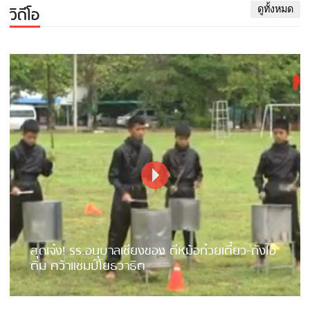
วิดีโอ
ดูทั้งหมด
สุดเจ๋ง! รร.อนุบาลเชียงของ ตีหม้อก๋วยเตี๋ยว-ถังไอ
ติม คว้าแชมป์โยธวาธิต