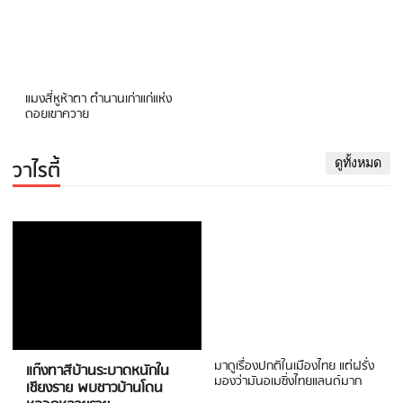
แมงสี่หูห้าตา ตำนานเก่าแก่แห่ง
ดอยเขาควาย
วาไรตี้
ดูทั้งหมด
มาดูเรื่องปกติในเมืองไทย แต่ฝรั่ง
แก๊งทาสีบ้านระบาดหนักใน
มองว่ามันอเมซิ่งไทยแลนด์มาก
เชียงราย พบชาวบ้านโดน