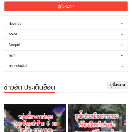
ดูทั้งหมด
ท่องเที่ยว
อาหาร
ร้องทุกข์
กีฬา
ประชาสัมพันธ์
ข่าวฮิต ประเด็นฮ็อต
ดูทั้งหมด