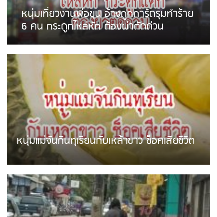
หนุ่มเที่ยวงานพ่อขุน อ้างถูกการ์ดรุมทำร้าย
6 คน กระดูกไหล่หัก ต้องผ่าตัดด่วน
หนุ่มแม่จันกินทุเรียนกับเหล้าขาว ช็อคเสียชีวิต