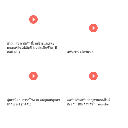
สาวเมาประชดรักซิ่งรถป้ายแดงเสย
มอเตอร์ไซค์นิสิตปี 3 มฟลเสียชีวิต (มี
คลิป 18+)
เครื่องดนตรีล้านนา
ลุ้นเหนื่อย! กว่างโซ้ง 10 คนบุกอัดอุบลฯ
แลรักนิรันดร์กาล ปู่จ๋านลองไมค์
คาถิ่น 2-1 (มีคลิป)
ทะยาน 100 ล้านวิวใน Youtube