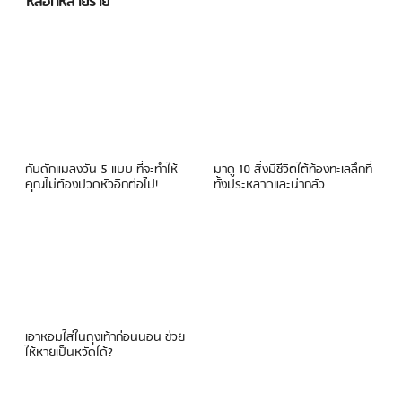
หลอกหลายราย
กับดักแมลงวัน 5 แบบ ที่จะทำให้
มาดู 10 สิ่งมีชีวิตใต้ท้องทะเลลึกที่
คุณไม่ต้องปวดหัวอีกต่อไป!
ทั้งประหลาดและน่ากลัว
เอาหอมใส่ในถุงเท้าก่อนนอน ช่วย
ให้หายเป็นหวัดได้?