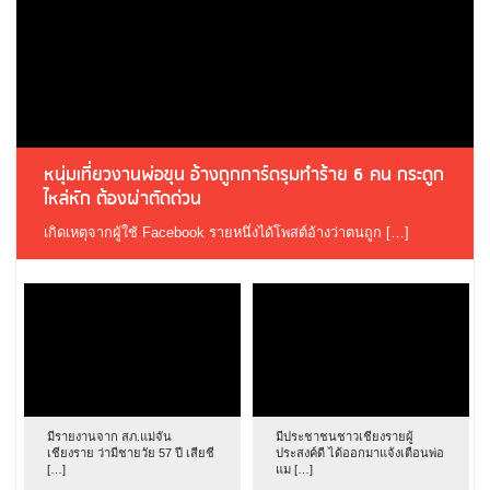
หนุ่มเที่ยวงานพ่อขุน อ้างถูกการ์ดรุมทำร้าย 6 คน กระดูก
ไหล่หัก ต้องผ่าตัดด่วน
เกิดเหตุจากผู้ใช้ Facebook รายหนึ่งได้โพสต์อ้างว่าตนถูก […]
มีรายงานจาก สภ.แม่จัน
มีประชาชนชาวเชียงรายผู้
เชียงราย ว่ามีชายวัย 57 ปี เสียชี
ประสงค์ดี ได้ออกมาแจ้งเตือนพ่อ
[…]
แม […]