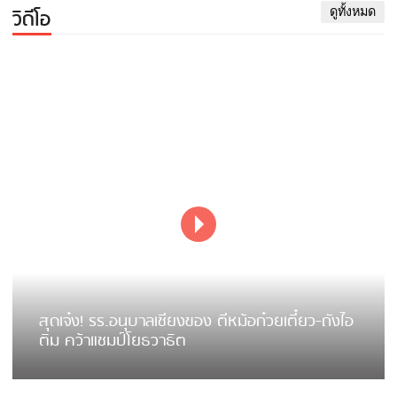
วิดีโอ
ดูทั้งหมด
สุดเจ๋ง! รร.อนุบาลเชียงของ ตีหม้อก๋วยเตี๋ยว-ถังไอ
ติม คว้าแชมป์โยธวาธิต