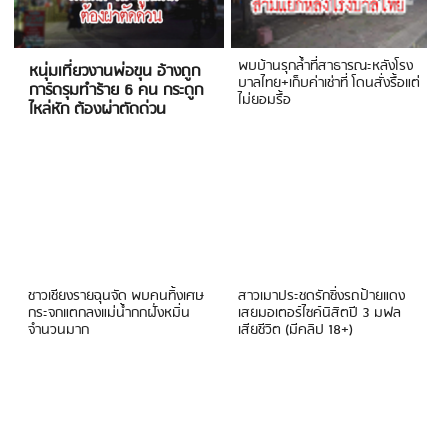
พบบ้านรุกล้ำที่สาธารณะหลังโรง
หนุ่มเที่ยวงานพ่อขุน อ้างถูก
บาลไทย+เก็บค่าเช่าที่ โดนสั่งรื้อแต่
การ์ดรุมทำร้าย 6 คน กระดูก
ไม่ยอมรื้อ
ไหล่หัก ต้องผ่าตัดด่วน
ชาวเชียงรายฉุนจัด พบคนทิ้งเศษ
สาวเมาประชดรักซิ่งรถป้ายแดง
กระจกแตกลงแม่น้ำกกฝั่งหมิ่น
เสยมอเตอร์ไซค์นิสิตปี 3 มฟล
จำนวนมาก
เสียชีวิต (มีคลิป 18+)