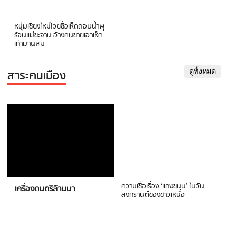
หนุ่มเชียงใหม่โวยซื้อเห็ดถอบน้ำพุ
ร้อนแม่ขะจาน อ้างคนขายเอาเห็ด
เก่ามาผสม
สาระคนเมือง
ดูทั้งหมด
ความเชื่อเรื่อง ‘แกงขนุน’ ในวัน
เครื่องดนตรีล้านนา
สงกรานต์ของชาวเหนือ