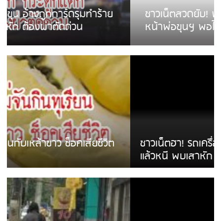
ชาวเน็ตสวดยับ! พบพม่าเร่ขายพวงมาลัย
หน้าพ่อขุนฯ พอไม่ซื้อเดินตาม
ชาวเน็ตฮา! รถเครื่องแม่สายชนป้ายร้านโลงศพ
แล้วหนี พบเสาหัก เบรคหัก หวิดได้ใช้บริการ