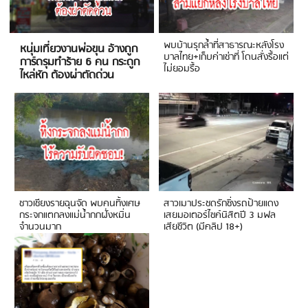
พบบ้านรุกล้ำที่สาธารณะหลังโรง
หนุ่มเที่ยวงานพ่อขุน อ้างถูก
บาลไทย+เก็บค่าเช่าที่ โดนสั่งรื้อแต่
การ์ดรุมทำร้าย 6 คน กระดูก
ไม่ยอมรื้อ
ไหล่หัก ต้องผ่าตัดด่วน
ชาวเชียงรายฉุนจัด พบคนทิ้งเศษ
สาวเมาประชดรักซิ่งรถป้ายแดง
กระจกแตกลงแม่น้ำกกฝั่งหมิ่น
เสยมอเตอร์ไซค์นิสิตปี 3 มฟล
จำนวนมาก
เสียชีวิต (มีคลิป 18+)