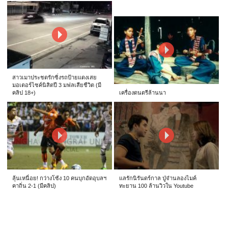
สาวเมาประชดรักซิ่งรถป้ายแดงเสย
มอเตอร์ไซค์นิสิตปี 3 มฟลเสียชีวิต (มี
คลิป 18+)
เครื่องดนตรีล้านนา
ลุ้นเหนื่อย! กว่างโซ้ง 10 คนบุกอัดอุบลฯ
แลรักนิรันดร์กาล ปู่จ๋านลองไมค์
คาถิ่น 2-1 (มีคลิป)
ทะยาน 100 ล้านวิวใน Youtube