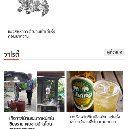
แมงสี่หูห้าตา ตำนานเก่าแก่แห่ง
ดอยเขาควาย
วาไรตี้
ดูทั้งหมด
มาดูเรื่องปกติในเมืองไทย แต่ฝรั่ง
แก๊งทาสีบ้านระบาดหนักใน
มองว่ามันอเมซิ่งไทยแลนด์มาก
เชียงราย พบชาวบ้านโดน