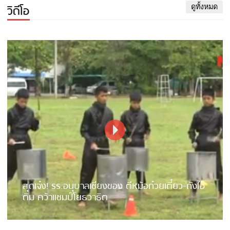
วิดีโอ
ดูทั้งหมด
สุดเจ๋ง! รร.อนุบาลเชียงของ ตีหม้อก๋วยเตี๋ยว-ถังไอ
ติม คว้าแชมป์โยธวาธิต