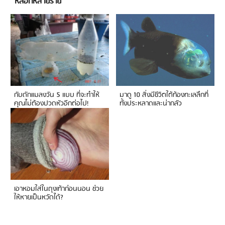
หลอกหลายราย
กับดักแมลงวัน 5 แบบ ที่จะทำให้
มาดู 10 สิ่งมีชีวิตใต้ท้องทะเลลึกที่
คุณไม่ต้องปวดหัวอีกต่อไป!
ทั้งประหลาดและน่ากลัว
เอาหอมใส่ในถุงเท้าก่อนนอน ช่วย
ให้หายเป็นหวัดได้?