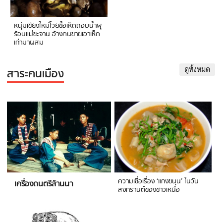
หนุ่มเชียงใหม่โวยซื้อเห็ดถอบน้ำพุ
ร้อนแม่ขะจาน อ้างคนขายเอาเห็ด
เก่ามาผสม
สาระคนเมือง
ดูทั้งหมด
ความเชื่อเรื่อง ‘แกงขนุน’ ในวัน
เครื่องดนตรีล้านนา
สงกรานต์ของชาวเหนือ