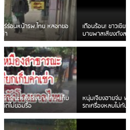
เดือนร้อน! ชาวเชียงรายบ่นรถ Isuzu สีขาวซิ่ง
บายพาสเสียงดังสร้างความรำคาญ
หนุ่มเจียงฮายจ่ม พบถังน้ำดื่มตกกลางถนน
รถเครื่องหลบไม่ทันล้มบาดเจ็บ