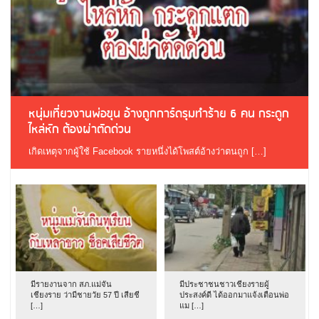
หนุ่มเที่ยวงานพ่อขุน อ้างถูกการ์ดรุมทำร้าย 6 คน กระดูก
ไหล่หัก ต้องผ่าตัดด่วน
เกิดเหตุจากผู้ใช้ Facebook รายหนึ่งได้โพสต์อ้างว่าตนถูก […]
มีรายงานจาก สภ.แม่จัน
มีประชาชนชาวเชียงรายผู้
เชียงราย ว่ามีชายวัย 57 ปี เสียชี
ประสงค์ดี ได้ออกมาแจ้งเตือนพ่อ
[…]
แม […]