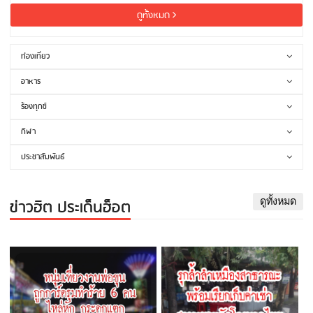
ดูทั้งหมด
ท่องเที่ยว
อาหาร
ร้องทุกข์
กีฬา
ประชาสัมพันธ์
ข่าวฮิต ประเด็นฮ็อต
ดูทั้งหมด