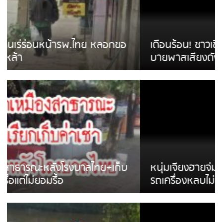
เดือนร้อน! ชาวเชียงรายบ่นรถ Isuzu สีขาวซิ่ง
บายพาสเสียงดังสร้างความรำคาญ
หนุ่มเจียงฮายจ่ม พบถังน้ำดื่มตกกลางถนน
รถเครื่องหลบไม่ทันล้มบาดเจ็บ