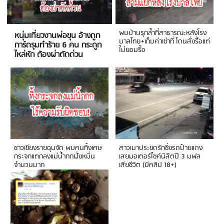
พบบ้านรุกล้ำที่สาธารณะหลังโรง
หนุ่มเที่ยวงานพ่อขุน อ้างถูก
บาลไทย+เก็บค่าเช่าที่ โดนสั่งรื้อแต่
การ์ดรุมทำร้าย 6 คน กระดูก
ไม่ยอมรื้อ
ไหล่หัก ต้องผ่าตัดด่วน
ชาวเชียงรายฉุนจัด พบคนทิ้งเศษ
สาวเมาประชดรักซิ่งรถป้ายแดง
กระจกแตกลงแม่น้ำกกฝั่งหมิ่น
เสยมอเตอร์ไซค์นิสิตปี 3 มฟล
จำนวนมาก
เสียชีวิต (มีคลิป 18+)