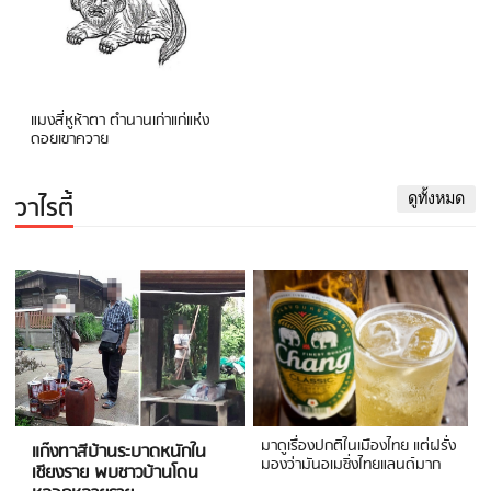
แมงสี่หูห้าตา ตำนานเก่าแก่แห่ง
ดอยเขาควาย
วาไรตี้
ดูทั้งหมด
มาดูเรื่องปกติในเมืองไทย แต่ฝรั่ง
แก๊งทาสีบ้านระบาดหนักใน
มองว่ามันอเมซิ่งไทยแลนด์มาก
เชียงราย พบชาวบ้านโดน