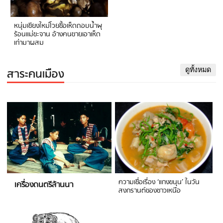
หนุ่มเชียงใหม่โวยซื้อเห็ดถอบน้ำพุ
ร้อนแม่ขะจาน อ้างคนขายเอาเห็ด
เก่ามาผสม
สาระคนเมือง
ดูทั้งหมด
ความเชื่อเรื่อง ‘แกงขนุน’ ในวัน
เครื่องดนตรีล้านนา
สงกรานต์ของชาวเหนือ