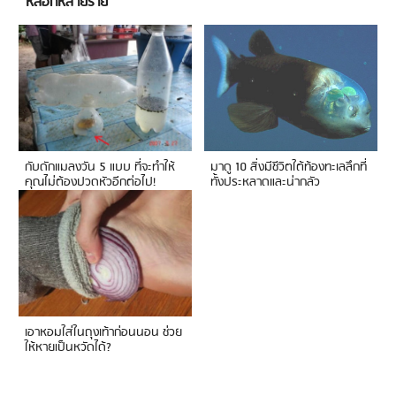
หลอกหลายราย
กับดักแมลงวัน 5 แบบ ที่จะทำให้
มาดู 10 สิ่งมีชีวิตใต้ท้องทะเลลึกที่
คุณไม่ต้องปวดหัวอีกต่อไป!
ทั้งประหลาดและน่ากลัว
เอาหอมใส่ในถุงเท้าก่อนนอน ช่วย
ให้หายเป็นหวัดได้?