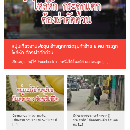
หนุ่มเที่ยวงานพ่อขุน อ้างถูกการ์ดรุมทำร้าย 6 คน กระดูก
ไหล่หัก ต้องผ่าตัดด่วน
เกิดเหตุจากผู้ใช้ Facebook รายหนึ่งได้โพสต์อ้างว่าตนถูก […]
มีรายงานจาก สภ.แม่จัน
มีประชาชนชาวเชียงรายผู้
เชียงราย ว่ามีชายวัย 57 ปี เสียชี
ประสงค์ดี ได้ออกมาแจ้งเตือนพ่อ
[…]
แม […]