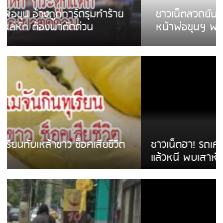
ชาวเน็ตสวดยับ! พบพม่าเร่ขายพวงมาลัย
หน้าพ่อขุนฯ พอไม่ซื้อเดินตาม
ชาวเน็ตฮา! รถเครื่องแม่สายชนป้ายร้านโลงศพ
แล้วหนี พบเสาหัก เบรคหัก หวิดได้ใช้บริการ