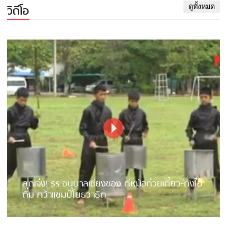
วิดีโอ
ดูทั้งหมด
สุดเจ๋ง! รร.อนุบาลเชียงของ ตีหม้อก๋วยเตี๋ยว-ถังไอ
ติม คว้าแชมป์โยธวาธิต