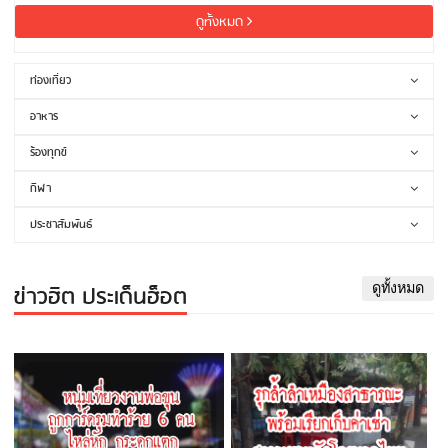
ดูทั้งหมด
ท่องเที่ยว
อาหาร
ร้องทุกข์
กีฬา
ประชาสัมพันธ์
ข่าวฮิต ประเด็นฮ็อต
ดูทั้งหมด