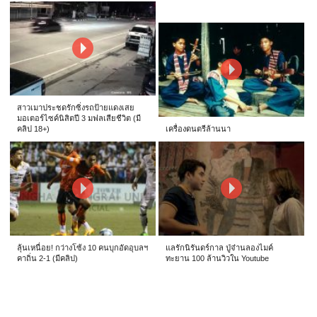
สาวเมาประชดรักซิ่งรถป้ายแดงเสย
มอเตอร์ไซค์นิสิตปี 3 มฟลเสียชีวิต (มี
คลิป 18+)
เครื่องดนตรีล้านนา
ลุ้นเหนื่อย! กว่างโซ้ง 10 คนบุกอัดอุบลฯ
แลรักนิรันดร์กาล ปู่จ๋านลองไมค์
คาถิ่น 2-1 (มีคลิป)
ทะยาน 100 ล้านวิวใน Youtube