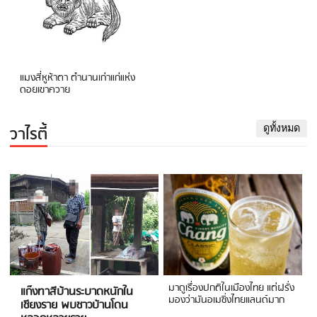
แมงสี่หูห้าตา ตำนานเก่าแก่แห่ง
ดอยเขาควาย
วาไรตี้
ดูทั้งหมด
มาดูเรื่องปกติในเมืองไทย แต่ฝรั่ง
แก๊งทาสีบ้านระบาดหนักใน
มองว่ามันอเมซิ่งไทยแลนด์มาก
เชียงราย พบชาวบ้านโดน