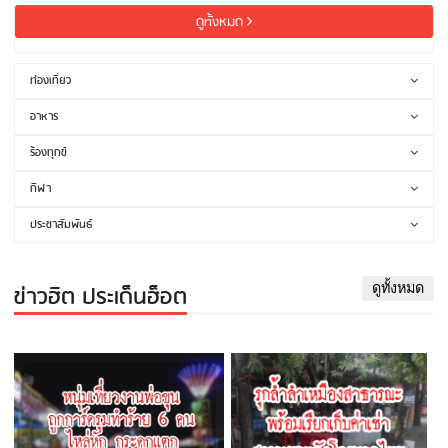
ดูทั้งหมด
ท่องเที่ยว
อาหาร
ร้องทุกข์
กีฬา
ประชาสัมพันธ์
ข่าวฮิต ประเด็นฮ็อต
ดูทั้งหมด