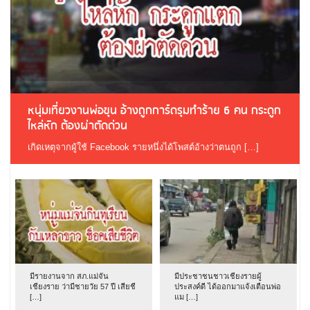
หนุ่มเที่ยวงานพ่อขุน อ้างถูกการ์ดรุมทำร้าย 6 คน กระดูก
ไหล่หัก ต้องผ่าตัดด่วน
เกิดเหตุจากผู้ใช้ Facebook รายหนึ่งได้โพสต์อ้างว่าตนถูก […]
มีรายงานจาก สภ.แม่จัน
มีประชาชนชาวเชียงรายผู้
เชียงราย ว่ามีชายวัย 57 ปี เสียชี
ประสงค์ดี ได้ออกมาแจ้งเตือนพ่อ
[…]
แม […]