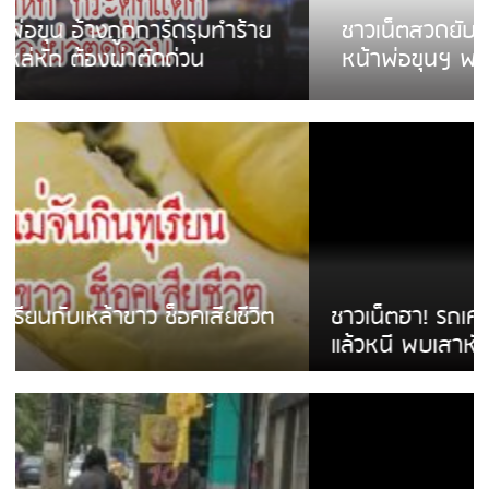
ชาวเน็ตสวดยับ! พบพม่าเร่ขายพวงมาลัย
หน้าพ่อขุนฯ พอไม่ซื้อเดินตาม
ชาวเน็ตฮา! รถเครื่องแม่สายชนป้ายร้านโลงศพ
แล้วหนี พบเสาหัก เบรคหัก หวิดได้ใช้บริการ