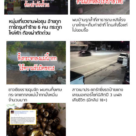
พบบ้านรุกล้ำที่สาธารณะหลังโรง
หนุ่มเที่ยวงานพ่อขุน อ้างถูก
บาลไทย+เก็บค่าเช่าที่ โดนสั่งรื้อแต่
การ์ดรุมทำร้าย 6 คน กระดูก
ไม่ยอมรื้อ
ไหล่หัก ต้องผ่าตัดด่วน
ชาวเชียงรายฉุนจัด พบคนทิ้งเศษ
สาวเมาประชดรักซิ่งรถป้ายแดง
กระจกแตกลงแม่น้ำกกฝั่งหมิ่น
เสยมอเตอร์ไซค์นิสิตปี 3 มฟล
จำนวนมาก
เสียชีวิต (มีคลิป 18+)