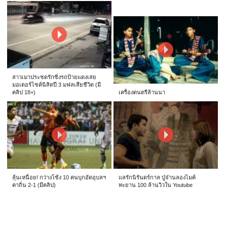
สาวเมาประชดรักซิ่งรถป้ายแดงเสย
มอเตอร์ไซค์นิสิตปี 3 มฟลเสียชีวิต (มี
คลิป 18+)
เครื่องดนตรีล้านนา
ลุ้นเหนื่อย! กว่างโซ้ง 10 คนบุกอัดอุบลฯ
แลรักนิรันดร์กาล ปู่จ๋านลองไมค์
คาถิ่น 2-1 (มีคลิป)
ทะยาน 100 ล้านวิวใน Youtube