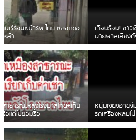
เดือนร้อน! ชาวเชียงรายบ่นรถ Isuzu สีขาวซิ่ง
บายพาสเสียงดังสร้างความรำคาญ
หนุ่มเจียงฮายจ่ม พบถังน้ำดื่มตกกลางถนน
รถเครื่องหลบไม่ทันล้มบาดเจ็บ