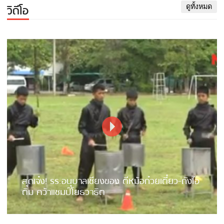
วิดีโอ
ดูทั้งหมด
สุดเจ๋ง! รร.อนุบาลเชียงของ ตีหม้อก๋วยเตี๋ยว-ถังไอ
ติม คว้าแชมป์โยธวาธิต