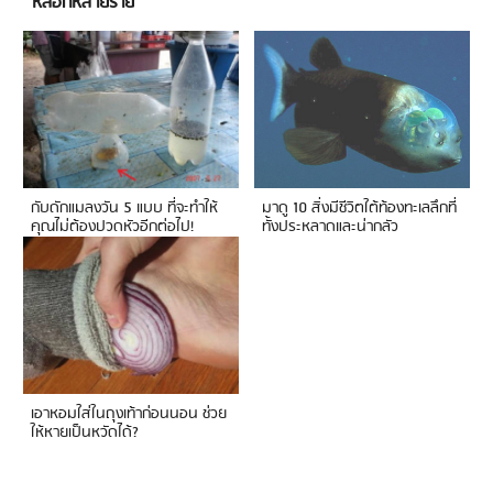
หลอกหลายราย
กับดักแมลงวัน 5 แบบ ที่จะทำให้
มาดู 10 สิ่งมีชีวิตใต้ท้องทะเลลึกที่
คุณไม่ต้องปวดหัวอีกต่อไป!
ทั้งประหลาดและน่ากลัว
เอาหอมใส่ในถุงเท้าก่อนนอน ช่วย
ให้หายเป็นหวัดได้?