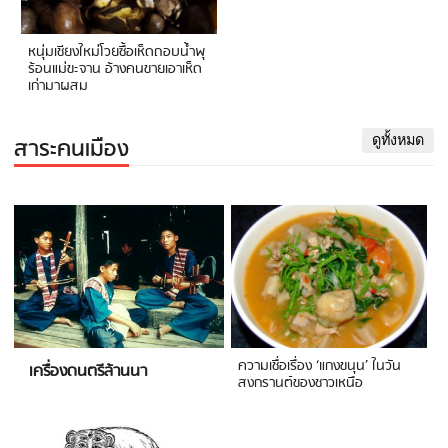
หนุ่มเชียงใหม่โวยซื้อเห็ดถอบน้ำพุ
ร้อนแม่ขะจาน อ้างคนขายเอาเห็ด
เก่ามาผสม
สาระคนเมือง
ดูทั้งหมด
ความเชื่อเรื่อง ‘แกงขนุน’ ในวัน
เครื่องดนตรีล้านนา
สงกรานต์ของชาวเหนือ