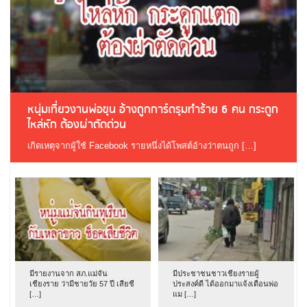
หนุ่มเที่ยวงานพ่อขุน อ้างถูกการ์ดรุมทำร้าย 6 คน กระดูก
ไหล่หัก ต้องผ่าตัดด่วน
เกิดเหตุจากผู้ใช้ Facebook รายหนึ่งได้โพสต์อ้างว่าตนถูก […]
มีรายงานจาก สภ.แม่จัน
มีประชาชนชาวเชียงรายผู้
เชียงราย ว่ามีชายวัย 57 ปี เสียชี
ประสงค์ดี ได้ออกมาแจ้งเตือนพ่อ
[…]
แม […]