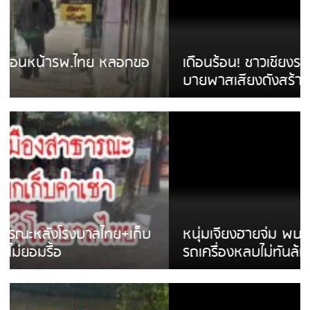
เดือนร้อน! ชาวเชียงรายบ่นรถ Isuzu สีขาวซิ่ง
บายพาสเสียงดังสร้างความรำคาญ
หนุ่มเจียงฮายจ่ม พบถังน้ำดื่มตกกลางถนน
รถเครื่องหลบไม่ทันล้มบาดเจ็บ