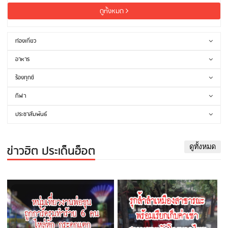
ดูทั้งหมด
ท่องเที่ยว
อาหาร
ร้องทุกข์
กีฬา
ประชาสัมพันธ์
ข่าวฮิต ประเด็นฮ็อต
ดูทั้งหมด