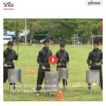
วิดีโอ
ดูทั้งหมด
สุดเจ๋ง! รร.อนุบาลเชียงของ ตีหม้อก๋วยเตี๋ยว-ถังไอ
ติม คว้าแชมป์โยธวาธิต