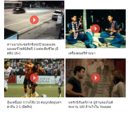
สาวเมาประชดรักซิ่งรถป้ายแดงเสย
มอเตอร์ไซค์นิสิตปี 3 มฟลเสียชีวิต (มี
คลิป 18+)
เครื่องดนตรีล้านนา
ลุ้นเหนื่อย! กว่างโซ้ง 10 คนบุกอัดอุบลฯ
แลรักนิรันดร์กาล ปู่จ๋านลองไมค์
คาถิ่น 2-1 (มีคลิป)
ทะยาน 100 ล้านวิวใน Youtube