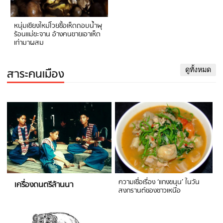
หนุ่มเชียงใหม่โวยซื้อเห็ดถอบน้ำพุ
ร้อนแม่ขะจาน อ้างคนขายเอาเห็ด
เก่ามาผสม
สาระคนเมือง
ดูทั้งหมด
ความเชื่อเรื่อง ‘แกงขนุน’ ในวัน
เครื่องดนตรีล้านนา
สงกรานต์ของชาวเหนือ