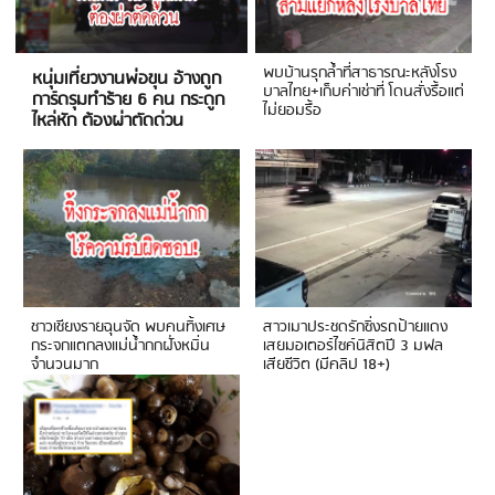
พบบ้านรุกล้ำที่สาธารณะหลังโรง
หนุ่มเที่ยวงานพ่อขุน อ้างถูก
บาลไทย+เก็บค่าเช่าที่ โดนสั่งรื้อแต่
การ์ดรุมทำร้าย 6 คน กระดูก
ไม่ยอมรื้อ
ไหล่หัก ต้องผ่าตัดด่วน
ชาวเชียงรายฉุนจัด พบคนทิ้งเศษ
สาวเมาประชดรักซิ่งรถป้ายแดง
กระจกแตกลงแม่น้ำกกฝั่งหมิ่น
เสยมอเตอร์ไซค์นิสิตปี 3 มฟล
จำนวนมาก
เสียชีวิต (มีคลิป 18+)