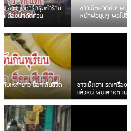
ชาวเน็ตสวดยับ! พบพม่าเร่ขายพวงมาลัย
หน้าพ่อขุนฯ พอไม่ซื้อเดินตาม
ชาวเน็ตฮา! รถเครื่องแม่สายชนป้ายร้านโลงศพ
แล้วหนี พบเสาหัก เบรคหัก หวิดได้ใช้บริการ