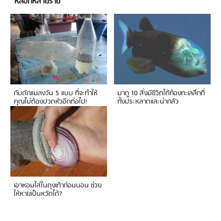
หลอกหลายราย
กับดักแมลงวัน 5 แบบ ที่จะทำให้
มาดู 10 สิ่งมีชีวิตใต้ท้องทะเลลึกที่
คุณไม่ต้องปวดหัวอีกต่อไป!
ทั้งประหลาดและน่ากลัว
เอาหอมใส่ในถุงเท้าก่อนนอน ช่วย
ให้หายเป็นหวัดได้?