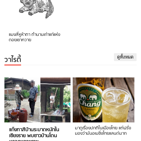
แมงสี่หูห้าตา ตำนานเก่าแก่แห่ง
ดอยเขาควาย
วาไรตี้
ดูทั้งหมด
มาดูเรื่องปกติในเมืองไทย แต่ฝรั่ง
แก๊งทาสีบ้านระบาดหนักใน
มองว่ามันอเมซิ่งไทยแลนด์มาก
เชียงราย พบชาวบ้านโดน