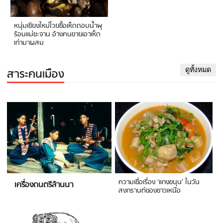
หนุ่มเชียงใหม่โวยซื้อเห็ดถอบน้ำพุ
ร้อนแม่ขะจาน อ้างคนขายเอาเห็ด
เก่ามาผสม
สาระคนเมือง
ดูทั้งหมด
ความเชื่อเรื่อง ‘แกงขนุน’ ในวัน
เครื่องดนตรีล้านนา
สงกรานต์ของชาวเหนือ