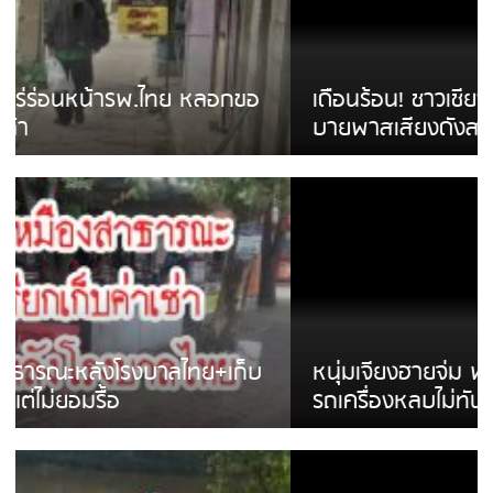
เดือนร้อน! ชาวเชียงรายบ่นรถ Isuzu สีขาวซิ่ง
บายพาสเสียงดังสร้างความรำคาญ
หนุ่มเจียงฮายจ่ม พบถังน้ำดื่มตกกลางถนน
รถเครื่องหลบไม่ทันล้มบาดเจ็บ