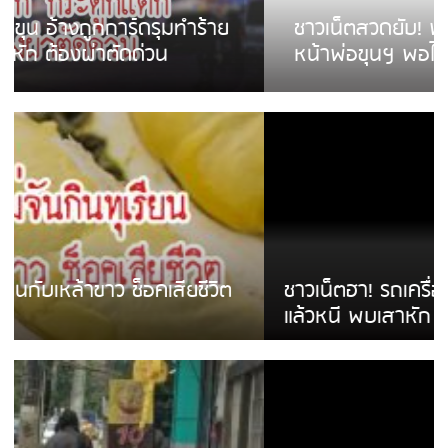
ชาวเน็ตสวดยับ! พบพม่าเร่ขายพวงมาลัย
หน้าพ่อขุนฯ พอไม่ซื้อเดินตาม
ชาวเน็ตฮา! รถเครื่องแม่สายชนป้ายร้านโลงศพ
แล้วหนี พบเสาหัก เบรคหัก หวิดได้ใช้บริการ