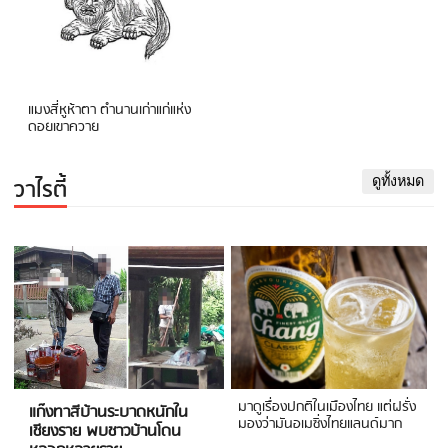
แมงสี่หูห้าตา ตำนานเก่าแก่แห่ง
ดอยเขาควาย
วาไรตี้
ดูทั้งหมด
มาดูเรื่องปกติในเมืองไทย แต่ฝรั่ง
แก๊งทาสีบ้านระบาดหนักใน
มองว่ามันอเมซิ่งไทยแลนด์มาก
เชียงราย พบชาวบ้านโดน