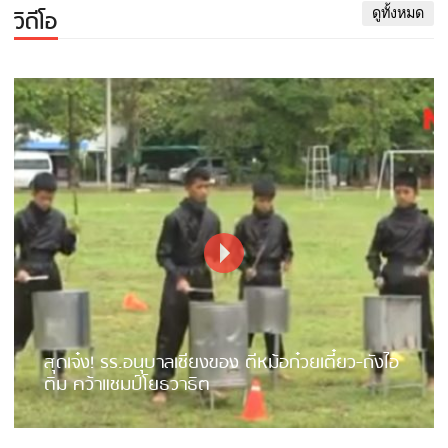
วิดีโอ
ดูทั้งหมด
สุดเจ๋ง! รร.อนุบาลเชียงของ ตีหม้อก๋วยเตี๋ยว-ถังไอ
ติม คว้าแชมป์โยธวาธิต