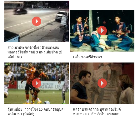
สาวเมาประชดรักซิ่งรถป้ายแดงเสย
มอเตอร์ไซค์นิสิตปี 3 มฟลเสียชีวิต (มี
คลิป 18+)
เครื่องดนตรีล้านนา
ลุ้นเหนื่อย! กว่างโซ้ง 10 คนบุกอัดอุบลฯ
แลรักนิรันดร์กาล ปู่จ๋านลองไมค์
คาถิ่น 2-1 (มีคลิป)
ทะยาน 100 ล้านวิวใน Youtube