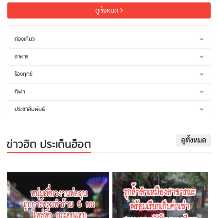
ดูทั้งหมด
ท่องเที่ยว
อาหาร
ร้องทุกข์
กีฬา
ประชาสัมพันธ์
ข่าวฮิต ประเด็นฮ็อต
ดูทั้งหมด