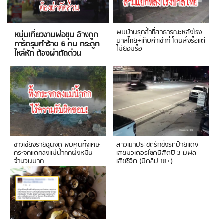
พบบ้านรุกล้ำที่สาธารณะหลังโรง
หนุ่มเที่ยวงานพ่อขุน อ้างถูก
บาลไทย+เก็บค่าเช่าที่ โดนสั่งรื้อแต่
การ์ดรุมทำร้าย 6 คน กระดูก
ไม่ยอมรื้อ
ไหล่หัก ต้องผ่าตัดด่วน
ชาวเชียงรายฉุนจัด พบคนทิ้งเศษ
สาวเมาประชดรักซิ่งรถป้ายแดง
กระจกแตกลงแม่น้ำกกฝั่งหมิ่น
เสยมอเตอร์ไซค์นิสิตปี 3 มฟล
จำนวนมาก
เสียชีวิต (มีคลิป 18+)