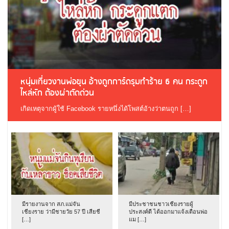
หนุ่มเที่ยวงานพ่อขุน อ้างถูกการ์ดรุมทำร้าย 6 คน กระดูก
ไหล่หัก ต้องผ่าตัดด่วน
เกิดเหตุจากผู้ใช้ Facebook รายหนึ่งได้โพสต์อ้างว่าตนถูก […]
มีรายงานจาก สภ.แม่จัน
มีประชาชนชาวเชียงรายผู้
เชียงราย ว่ามีชายวัย 57 ปี เสียชี
ประสงค์ดี ได้ออกมาแจ้งเตือนพ่อ
[…]
แม […]