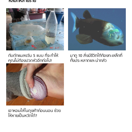
หลอกหลายราย
กับดักแมลงวัน 5 แบบ ที่จะทำให้
มาดู 10 สิ่งมีชีวิตใต้ท้องทะเลลึกที่
คุณไม่ต้องปวดหัวอีกต่อไป!
ทั้งประหลาดและน่ากลัว
เอาหอมใส่ในถุงเท้าก่อนนอน ช่วย
ให้หายเป็นหวัดได้?