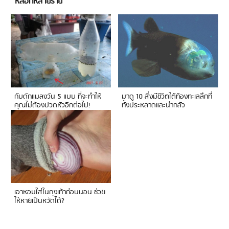
หลอกหลายราย
กับดักแมลงวัน 5 แบบ ที่จะทำให้
มาดู 10 สิ่งมีชีวิตใต้ท้องทะเลลึกที่
คุณไม่ต้องปวดหัวอีกต่อไป!
ทั้งประหลาดและน่ากลัว
เอาหอมใส่ในถุงเท้าก่อนนอน ช่วย
ให้หายเป็นหวัดได้?