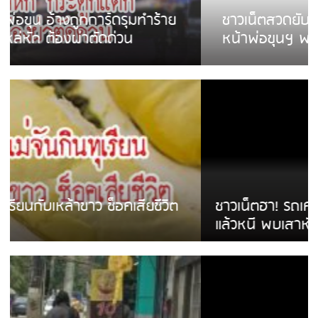
ชาวเน็ตสวดยับ! พบพม่าเร่ขายพวงมาลัย
หน้าพ่อขุนฯ พอไม่ซื้อเดินตาม
ชาวเน็ตฮา! รถเครื่องแม่สายชนป้ายร้านโลงศพ
แล้วหนี พบเสาหัก เบรคหัก หวิดได้ใช้บริการ