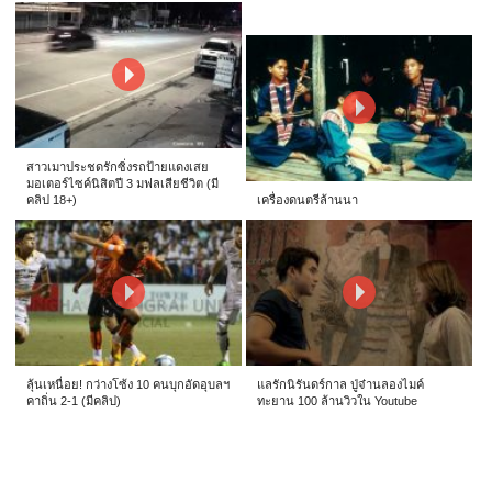
สาวเมาประชดรักซิ่งรถป้ายแดงเสย
มอเตอร์ไซค์นิสิตปี 3 มฟลเสียชีวิต (มี
คลิป 18+)
เครื่องดนตรีล้านนา
ลุ้นเหนื่อย! กว่างโซ้ง 10 คนบุกอัดอุบลฯ
แลรักนิรันดร์กาล ปู่จ๋านลองไมค์
คาถิ่น 2-1 (มีคลิป)
ทะยาน 100 ล้านวิวใน Youtube