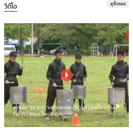
วิดีโอ
ดูทั้งหมด
สุดเจ๋ง! รร.อนุบาลเชียงของ ตีหม้อก๋วยเตี๋ยว-ถังไอ
ติม คว้าแชมป์โยธวาธิต