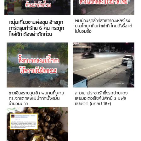
พบบ้านรุกล้ำที่สาธารณะหลังโรง
หนุ่มเที่ยวงานพ่อขุน อ้างถูก
บาลไทย+เก็บค่าเช่าที่ โดนสั่งรื้อแต่
การ์ดรุมทำร้าย 6 คน กระดูก
ไม่ยอมรื้อ
ไหล่หัก ต้องผ่าตัดด่วน
ชาวเชียงรายฉุนจัด พบคนทิ้งเศษ
สาวเมาประชดรักซิ่งรถป้ายแดง
กระจกแตกลงแม่น้ำกกฝั่งหมิ่น
เสยมอเตอร์ไซค์นิสิตปี 3 มฟล
จำนวนมาก
เสียชีวิต (มีคลิป 18+)