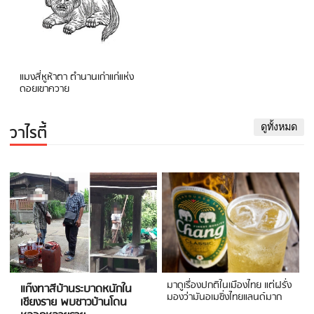
แมงสี่หูห้าตา ตำนานเก่าแก่แห่ง
ดอยเขาควาย
วาไรตี้
ดูทั้งหมด
มาดูเรื่องปกติในเมืองไทย แต่ฝรั่ง
แก๊งทาสีบ้านระบาดหนักใน
มองว่ามันอเมซิ่งไทยแลนด์มาก
เชียงราย พบชาวบ้านโดน