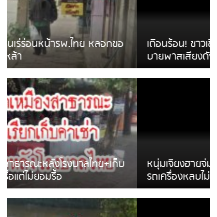
เดือนร้อน! ชาวเชียงรายบ่นรถ Isuzu สีขาวซิ่ง
บายพาสเสียงดังสร้างความรำคาญ
หนุ่มเจียงฮายจ่ม พบถังน้ำดื่มตกกลางถนน
รถเครื่องหลบไม่ทันล้มบาดเจ็บ