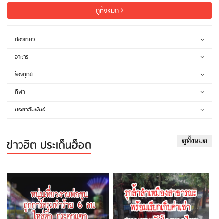
ดูทั้งหมด
ท่องเที่ยว
อาหาร
ร้องทุกข์
กีฬา
ประชาสัมพันธ์
ข่าวฮิต ประเด็นฮ็อต
ดูทั้งหมด