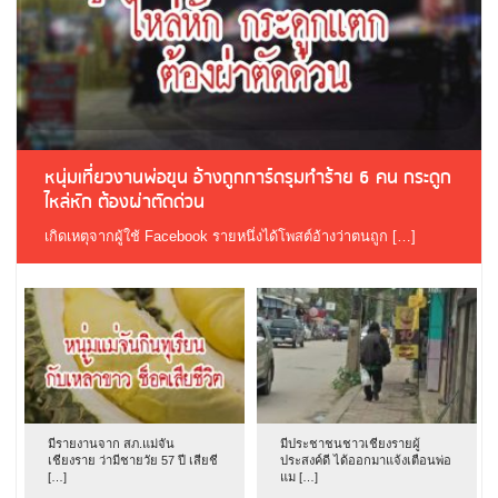
หนุ่มเที่ยวงานพ่อขุน อ้างถูกการ์ดรุมทำร้าย 6 คน กระดูก
ไหล่หัก ต้องผ่าตัดด่วน
เกิดเหตุจากผู้ใช้ Facebook รายหนึ่งได้โพสต์อ้างว่าตนถูก […]
มีรายงานจาก สภ.แม่จัน
มีประชาชนชาวเชียงรายผู้
เชียงราย ว่ามีชายวัย 57 ปี เสียชี
ประสงค์ดี ได้ออกมาแจ้งเตือนพ่อ
[…]
แม […]