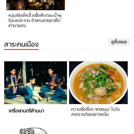
หนุ่มเชียงใหม่โวยซื้อเห็ดถอบน้ำพุ
ร้อนแม่ขะจาน อ้างคนขายเอาเห็ด
เก่ามาผสม
สาระคนเมือง
ดูทั้งหมด
ความเชื่อเรื่อง ‘แกงขนุน’ ในวัน
เครื่องดนตรีล้านนา
สงกรานต์ของชาวเหนือ