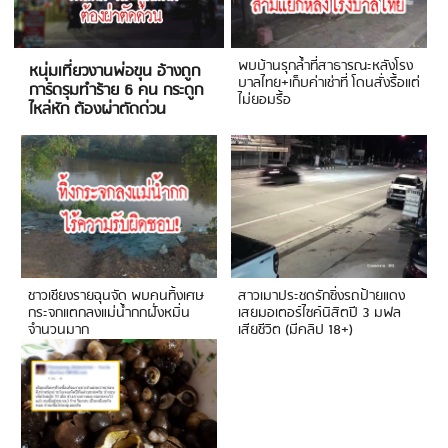
พบบ้านรุกล้ำที่สาธารณะหลังโรง
หนุ่มเที่ยวงานพ่อขุน อ้างถูก
บาลไทย+เก็บค่าเช่าที่ โดนสั่งรื้อแต่
การ์ดรุมทำร้าย 6 คน กระดูก
ไม่ยอมรื้อ
ไหล่หัก ต้องผ่าตัดด่วน
ชาวเชียงรายฉุนจัด พบคนทิ้งเศษ
สาวเมาประชดรักซิ่งรถป้ายแดง
กระจกแตกลงแม่น้ำกกฝั่งหมิ่น
เสยมอเตอร์ไซค์นิสิตปี 3 มฟล
จำนวนมาก
เสียชีวิต (มีคลิป 18+)