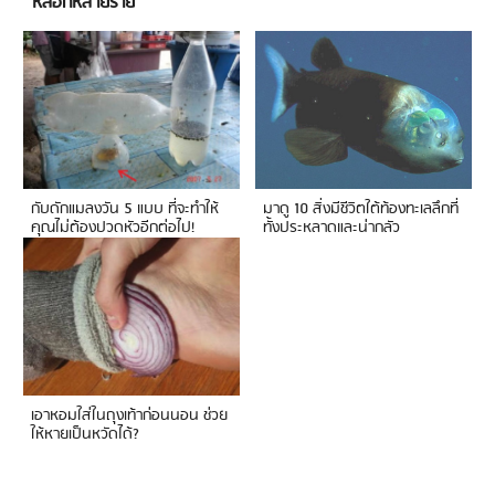
หลอกหลายราย
กับดักแมลงวัน 5 แบบ ที่จะทำให้
มาดู 10 สิ่งมีชีวิตใต้ท้องทะเลลึกที่
คุณไม่ต้องปวดหัวอีกต่อไป!
ทั้งประหลาดและน่ากลัว
เอาหอมใส่ในถุงเท้าก่อนนอน ช่วย
ให้หายเป็นหวัดได้?