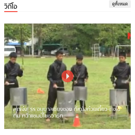
วิดีโอ
ดูทั้งหมด
สุดเจ๋ง! รร.อนุบาลเชียงของ ตีหม้อก๋วยเตี๋ยว-ถังไอ
ติม คว้าแชมป์โยธวาธิต