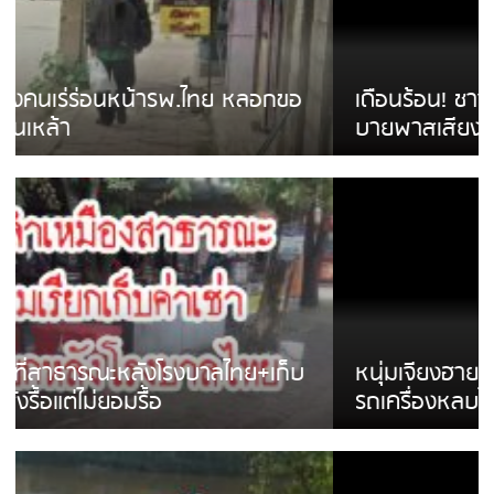
เดือนร้อน! ชาวเชียงรายบ่นรถ Isuzu สีขาวซิ่ง
บายพาสเสียงดังสร้างความรำคาญ
หนุ่มเจียงฮายจ่ม พบถังน้ำดื่มตกกลางถนน
รถเครื่องหลบไม่ทันล้มบาดเจ็บ