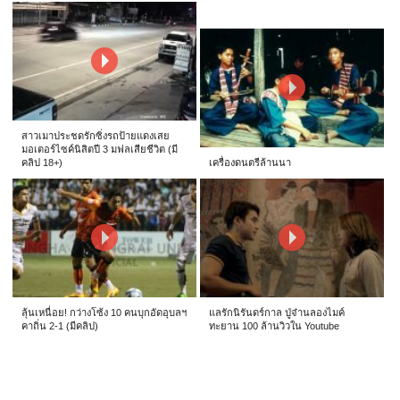
สาวเมาประชดรักซิ่งรถป้ายแดงเสย
มอเตอร์ไซค์นิสิตปี 3 มฟลเสียชีวิต (มี
คลิป 18+)
เครื่องดนตรีล้านนา
ลุ้นเหนื่อย! กว่างโซ้ง 10 คนบุกอัดอุบลฯ
แลรักนิรันดร์กาล ปู่จ๋านลองไมค์
คาถิ่น 2-1 (มีคลิป)
ทะยาน 100 ล้านวิวใน Youtube