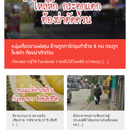
หนุ่มเที่ยวงานพ่อขุน อ้างถูกการ์ดรุมทำร้าย 6 คน กระดูก
ไหล่หัก ต้องผ่าตัดด่วน
เกิดเหตุจากผู้ใช้ Facebook รายหนึ่งได้โพสต์อ้างว่าตนถูก […]
มีรายงานจาก สภ.แม่จัน
มีประชาชนชาวเชียงรายผู้
เชียงราย ว่ามีชายวัย 57 ปี เสียชี
ประสงค์ดี ได้ออกมาแจ้งเตือนพ่อ
[…]
แม […]