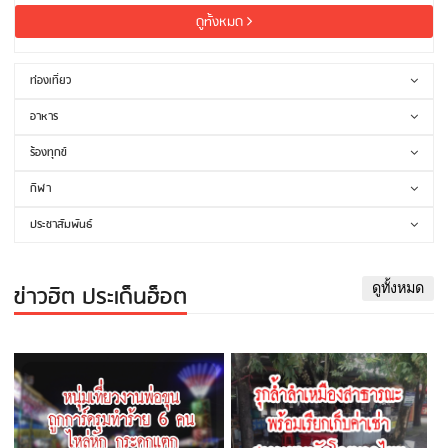
ดูทั้งหมด
ท่องเที่ยว
อาหาร
ร้องทุกข์
กีฬา
ประชาสัมพันธ์
ข่าวฮิต ประเด็นฮ็อต
ดูทั้งหมด