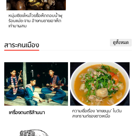
หนุ่มเชียงใหม่โวยซื้อเห็ดถอบน้ำพุ
ร้อนแม่ขะจาน อ้างคนขายเอาเห็ด
เก่ามาผสม
สาระคนเมือง
ดูทั้งหมด
ความเชื่อเรื่อง ‘แกงขนุน’ ในวัน
เครื่องดนตรีล้านนา
สงกรานต์ของชาวเหนือ