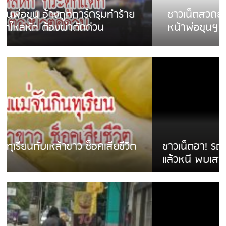
ชาวเน็ตสวดยับ! พบพม่าเร่ขายพวงมาลัย
หน้าพ่อขุนฯ พอไม่ซื้อเดินตาม
ชาวเน็ตฮา! รถเครื่องแม่สายชนป้ายร้านโลงศพ
แล้วหนี พบเสาหัก เบรคหัก หวิดได้ใช้บริการ