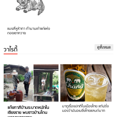
แมงสี่หูห้าตา ตำนานเก่าแก่แห่ง
ดอยเขาควาย
วาไรตี้
ดูทั้งหมด
มาดูเรื่องปกติในเมืองไทย แต่ฝรั่ง
แก๊งทาสีบ้านระบาดหนักใน
มองว่ามันอเมซิ่งไทยแลนด์มาก
เชียงราย พบชาวบ้านโดน