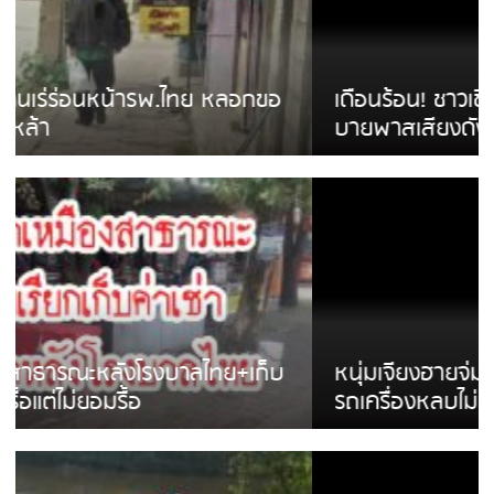
เดือนร้อน! ชาวเชียงรายบ่นรถ Isuzu สีขาวซิ่ง
บายพาสเสียงดังสร้างความรำคาญ
หนุ่มเจียงฮายจ่ม พบถังน้ำดื่มตกกลางถนน
รถเครื่องหลบไม่ทันล้มบาดเจ็บ