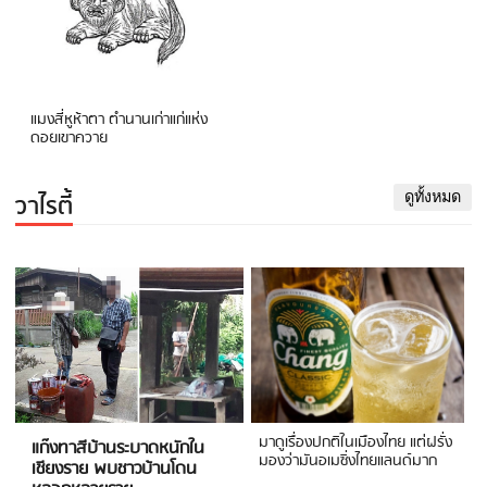
แมงสี่หูห้าตา ตำนานเก่าแก่แห่ง
ดอยเขาควาย
วาไรตี้
ดูทั้งหมด
มาดูเรื่องปกติในเมืองไทย แต่ฝรั่ง
แก๊งทาสีบ้านระบาดหนักใน
มองว่ามันอเมซิ่งไทยแลนด์มาก
เชียงราย พบชาวบ้านโดน