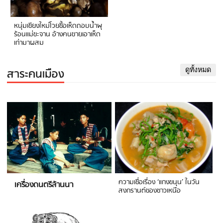
หนุ่มเชียงใหม่โวยซื้อเห็ดถอบน้ำพุ
ร้อนแม่ขะจาน อ้างคนขายเอาเห็ด
เก่ามาผสม
สาระคนเมือง
ดูทั้งหมด
ความเชื่อเรื่อง ‘แกงขนุน’ ในวัน
เครื่องดนตรีล้านนา
สงกรานต์ของชาวเหนือ