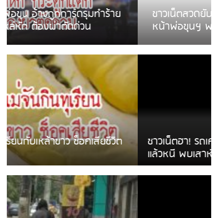
ชาวเน็ตสวดยับ! พบพม่าเร่ขายพวงมาลัย
หน้าพ่อขุนฯ พอไม่ซื้อเดินตาม
ชาวเน็ตฮา! รถเครื่องแม่สายชนป้ายร้านโลงศพ
แล้วหนี พบเสาหัก เบรคหัก หวิดได้ใช้บริการ