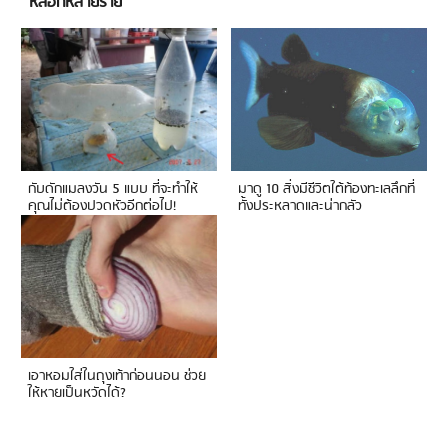
หลอกหลายราย
กับดักแมลงวัน 5 แบบ ที่จะทำให้
มาดู 10 สิ่งมีชีวิตใต้ท้องทะเลลึกที่
คุณไม่ต้องปวดหัวอีกต่อไป!
ทั้งประหลาดและน่ากลัว
เอาหอมใส่ในถุงเท้าก่อนนอน ช่วย
ให้หายเป็นหวัดได้?