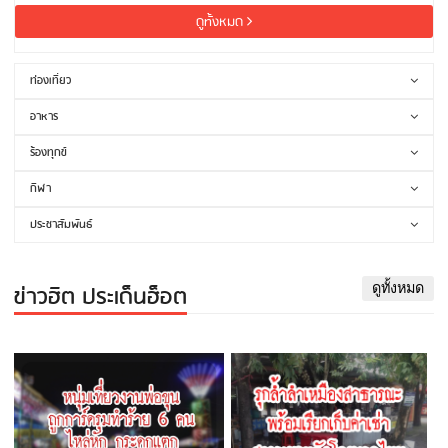
ดูทั้งหมด
ท่องเที่ยว
อาหาร
ร้องทุกข์
กีฬา
ประชาสัมพันธ์
ข่าวฮิต ประเด็นฮ็อต
ดูทั้งหมด