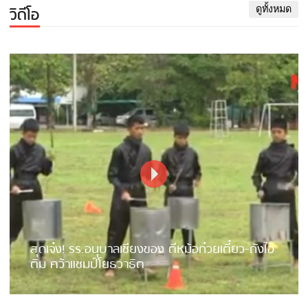
วิดีโอ
ดูทั้งหมด
สุดเจ๋ง! รร.อนุบาลเชียงของ ตีหม้อก๋วยเตี๋ยว-ถังไอ
ติม คว้าแชมป์โยธวาธิต