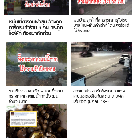
พบบ้านรุกล้ำที่สาธารณะหลังโรง
หนุ่มเที่ยวงานพ่อขุน อ้างถูก
บาลไทย+เก็บค่าเช่าที่ โดนสั่งรื้อแต่
การ์ดรุมทำร้าย 6 คน กระดูก
ไม่ยอมรื้อ
ไหล่หัก ต้องผ่าตัดด่วน
ชาวเชียงรายฉุนจัด พบคนทิ้งเศษ
สาวเมาประชดรักซิ่งรถป้ายแดง
กระจกแตกลงแม่น้ำกกฝั่งหมิ่น
เสยมอเตอร์ไซค์นิสิตปี 3 มฟล
จำนวนมาก
เสียชีวิต (มีคลิป 18+)