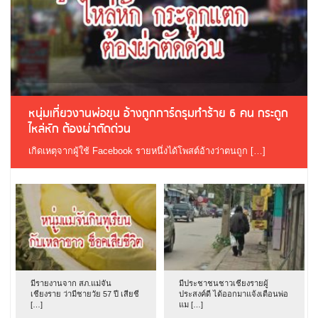
หนุ่มเที่ยวงานพ่อขุน อ้างถูกการ์ดรุมทำร้าย 6 คน กระดูก
ไหล่หัก ต้องผ่าตัดด่วน
เกิดเหตุจากผู้ใช้ Facebook รายหนึ่งได้โพสต์อ้างว่าตนถูก […]
มีรายงานจาก สภ.แม่จัน
มีประชาชนชาวเชียงรายผู้
เชียงราย ว่ามีชายวัย 57 ปี เสียชี
ประสงค์ดี ได้ออกมาแจ้งเตือนพ่อ
[…]
แม […]