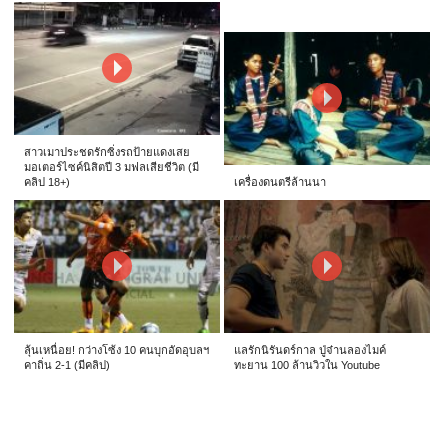
สาวเมาประชดรักซิ่งรถป้ายแดงเสย
มอเตอร์ไซค์นิสิตปี 3 มฟลเสียชีวิต (มี
คลิป 18+)
เครื่องดนตรีล้านนา
ลุ้นเหนื่อย! กว่างโซ้ง 10 คนบุกอัดอุบลฯ
แลรักนิรันดร์กาล ปู่จ๋านลองไมค์
คาถิ่น 2-1 (มีคลิป)
ทะยาน 100 ล้านวิวใน Youtube