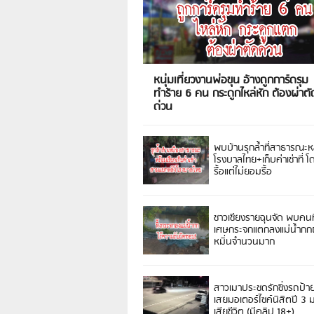
หนุ่มเที่ยวงานพ่อขุน อ้างถูกการ์ดรุม
ทำร้าย 6 คน กระดูกไหล่หัก ต้องผ่าตั
ด่วน
พบบ้านรุกล้ำที่สาธารณะห
โรงบาลไทย+เก็บค่าเช่าที่ โ
รื้อแต่ไม่ยอมรื้อ
ชาวเชียงรายฉุนจัด พบคนท
เศษกระจกแตกลงแม่น้ำกกฝ
หมิ่นจำนวนมาก
สาวเมาประชดรักซิ่งรถป้า
เสยมอเตอร์ไซค์นิสิตปี 3
เสียชีวิต (มีคลิป 18+)