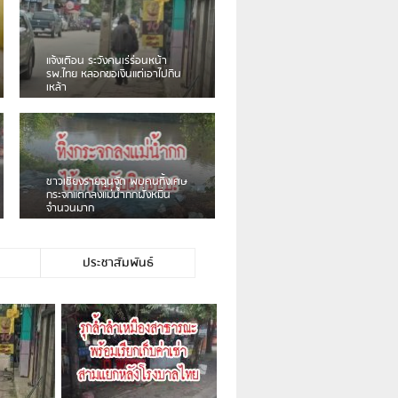
เดือนร้อน! ชาวเชียงรายบ่นรถ
Isuzu สีขาวซิ่งบายพาสเสียงดัง
สร้างความรำคาญ
ชาวผาลั้ง โวย ไร้หน่วยงานดูแล
ดินสไลด์ ต้องจัดการกันเอง
ประชาสัมพันธ์