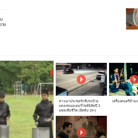
อบ
นขาย
สาวเมาประชดรักซิ่งรถป้าย
เครื่องดนตรีล้าน
แดงเสยมอเตอร์ไซค์นิสิตปี 3
มฟลเสียชีวิต (มีคลิป 18+)