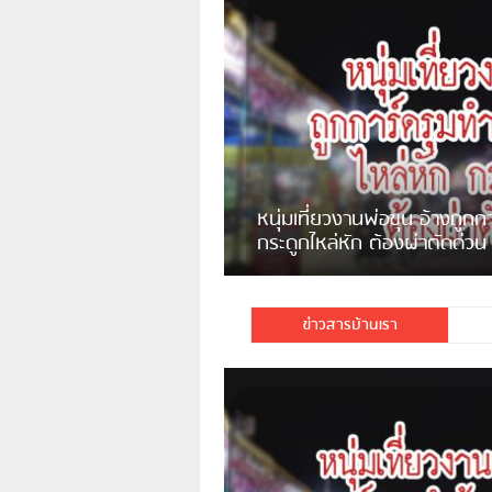
แจ้งเตือน ระวังคนเร่ร่อนหน้า
รพ.ไทย หลอกขอเงินแต่เอาไปกิน
เหล้า
ชาวเน็ตสวดยับ! พบพม่าเร่ข
ชาวเชียงรายฉุนจัด พบคนทิ้งเศษ
พอไม่ซื้อเดินตาม
กระจกแตกลงแม่น้ำกกฝั่งหมิ่น
จำนวนมาก
ข่าวสารบ้านเรา
มีชาวเน็ตรายหนึ่งซึ่งแจ้งว่าตนเองไม่ใ