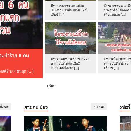
มีรายงานจาก สภ.แม่จัน
มีประชาชนชาวเชีย
เชียงราย ว่ามีชายวัย 57 ปี
ประสงค์ดี ได้ออกม
เสียชี […]
เตือนพ่อแม […]
ดรุมทำร้าย 6 คน
ประชาชนชาวเชียงรายออก
มีชาวเน็ตรายหนึ่งซึ
อาการโมโหจัด เมื่อมี
ตนเองไม่ใช่ประช
รายงานแจ้งว่าพ […]
เชียงร […]
โพสต์อ้างว่าตนถูก […]
แท็ก :
สาระคนเมือง
วาไรตี้
ูทั้งหมด
ดูทั้งหมด