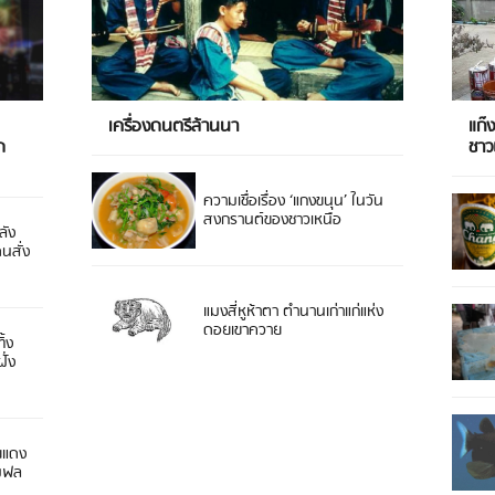
เครื่องดนตรีล้านนา
แก๊
ด
ชา
ความเชื่อเรื่อง ‘แกงขนุน’ ในวัน
สงกรานต์ของชาวเหนือ
ลัง
ดนสั่ง
แมงสี่หูห้าตา ตำนานเก่าแก่แห่ง
ดอยเขาควาย
ิ้ง
ั่ง
ยแดง
 มฟล