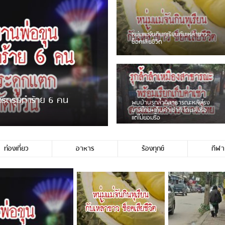
ชาวเน็ตฮา! รถเครื่องแม่สายชน
ป้ายร้านโลงศพแล้วหนี พบเสาหัก
เบรคหัก หวิดได้ใช้บริการ
ายพวงมาลัยหน้าพ่อขุนฯ
หนุ่มเจียงฮายจ่ม พบถังน้ำดื่มตก
กลางถนน รถเครื่องหลบไม่ทันล้ม
บาดเจ็บ
ท่องเที่ยว
อาหาร
ร้องทุกข์
กีฬา
ช่ประชาชนชาวเชียงร […]