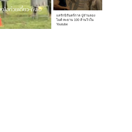
หม้อก๋วยเตี๋ยว-ถังไอ
แลรักนิรันดร์กาล ปู่จ๋านลอง
ไมค์ ทะยาน 100 ล้านวิวใน
Youtube
 รร.อนุบาลเชียง […]