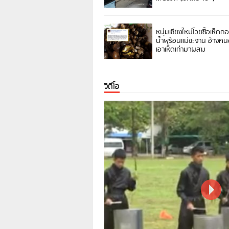
หนุ่มเชียงใหม่โวยซื้อเห็ดถ
น้ำพุร้อนแม่ขะจาน อ้างค
เอาเห็ดเก่ามาผสม
วิดีโอ