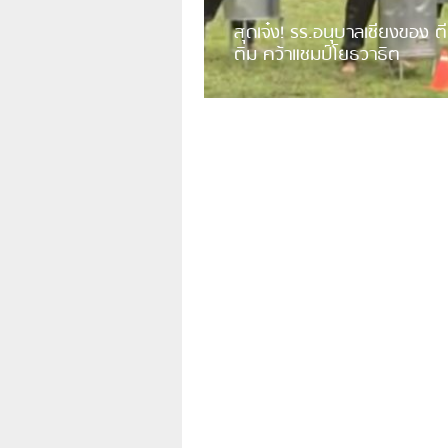
สุดเจ๋ง! รร.อนุบาลเชียงของ ตี
ติม คว้าแชมป์โยธวาธิต
มีการเปิดเผยคลิปวิดีโอของวงโยธวาธิต