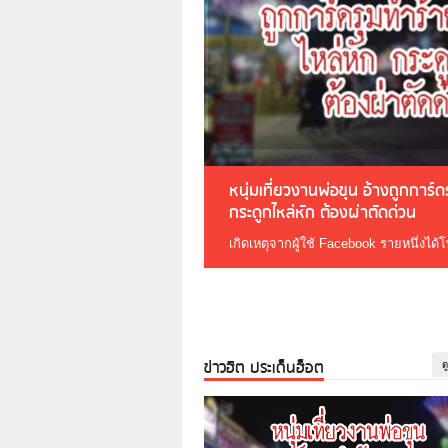
หนุ่มเที่ยวงานพ่อขุน อ้างถูกการ์
กระดูกไหล่หัก ต้องผ่าตัดด่วน
เกิดเหตุจากผู้ใช้ Facebook รายหนึ่งได้
ข่าวฮิต ประเด็นฮ็อต
ด