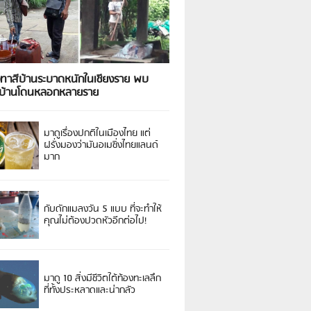
งทาสีบ้านระบาดหนักในเชียงราย พบ
วบ้านโดนหลอกหลายราย
มาดูเรื่องปกติในเมืองไทย แต่
ฝรั่งมองว่ามันอเมซิ่งไทยแลนด์
มาก
กับดักแมลงวัน 5 แบบ ที่จะทำให้
คุณไม่ต้องปวดหัวอีกต่อไป!
มาดู 10 สิ่งมีชีวิตใต้ท้องทะเลลึก
ที่ทั้งประหลาดและน่ากลัว