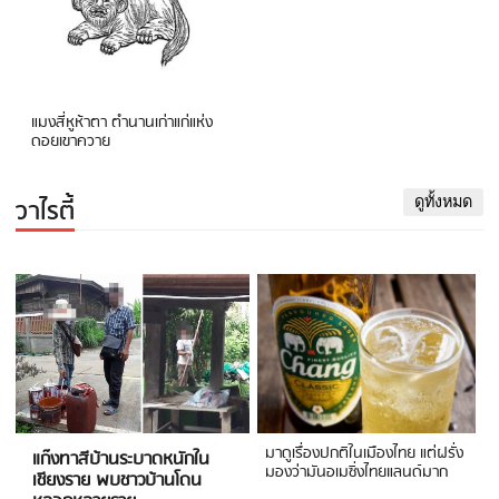
แมงสี่หูห้าตา ตำนานเก่าแก่แห่ง
ดอยเขาควาย
วาไรตี้
ดูทั้งหมด
มาดูเรื่องปกติในเมืองไทย แต่ฝรั่ง
แก๊งทาสีบ้านระบาดหนักใน
มองว่ามันอเมซิ่งไทยแลนด์มาก
เชียงราย พบชาวบ้านโดน