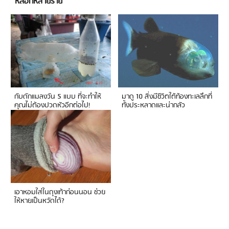
หลอกหลายราย
กับดักแมลงวัน 5 แบบ ที่จะทำให้
มาดู 10 สิ่งมีชีวิตใต้ท้องทะเลลึกที่
คุณไม่ต้องปวดหัวอีกต่อไป!
ทั้งประหลาดและน่ากลัว
เอาหอมใส่ในถุงเท้าก่อนนอน ช่วย
ให้หายเป็นหวัดได้?