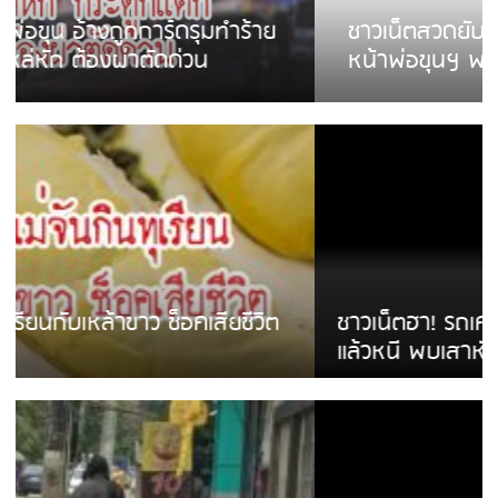
ชาวเน็ตสวดยับ! พบพม่าเร่ขายพวงมาลัย
หน้าพ่อขุนฯ พอไม่ซื้อเดินตาม
ชาวเน็ตฮา! รถเครื่องแม่สายชนป้ายร้านโลงศพ
แล้วหนี พบเสาหัก เบรคหัก หวิดได้ใช้บริการ