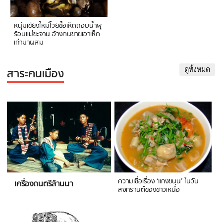
หนุ่มเชียงใหม่โวยซื้อเห็ดถอบน้ำพุ
ร้อนแม่ขะจาน อ้างคนขายเอาเห็ด
เก่ามาผสม
สาระคนเมือง
ดูทั้งหมด
ความเชื่อเรื่อง ‘แกงขนุน’ ในวัน
เครื่องดนตรีล้านนา
สงกรานต์ของชาวเหนือ