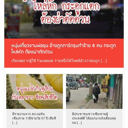
หนุ่มเที่ยวงานพ่อขุน อ้างถูกการ์ดรุมทำร้าย 6 คน กระดูก
ไหล่หัก ต้องผ่าตัดด่วน
เกิดเหตุจากผู้ใช้ Facebook รายหนึ่งได้โพสต์อ้างว่าตนถูก […]
มีรายงานจาก สภ.แม่จัน
มีประชาชนชาวเชียงรายผู้
เชียงราย ว่ามีชายวัย 57 ปี เสียชี
ประสงค์ดี ได้ออกมาแจ้งเตือนพ่อ
[…]
แม […]