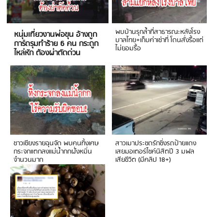
พบบ้านรุกล้ำที่สาธารณะหลังโรง
หนุ่มเที่ยวงานพ่อขุน อ้างถูก
บาลไทย+เก็บค่าเช่าที่ โดนสั่งรื้อแต่
การ์ดรุมทำร้าย 6 คน กระดูก
ไม่ยอมรื้อ
ไหล่หัก ต้องผ่าตัดด่วน
ชาวเชียงรายฉุนจัด พบคนทิ้งเศษ
สาวเมาประชดรักซิ่งรถป้ายแดง
กระจกแตกลงแม่น้ำกกฝั่งหมิ่น
เสยมอเตอร์ไซค์นิสิตปี 3 มฟล
จำนวนมาก
เสียชีวิต (มีคลิป 18+)