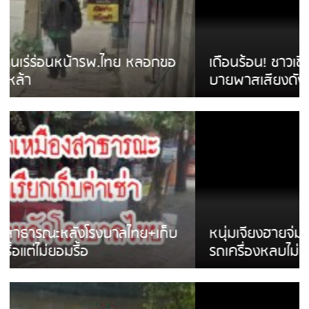
เดือนร้อน! ชาวเชียงรายบ่นรถ Isuzu สีขาวซิ่ง
บายพาสเสียงดังสร้างความรำคาญ
หนุ่มเจียงฮายจ่ม พบถังน้ำดื่มตกกลางถนน
รถเครื่องหลบไม่ทันล้มบาดเจ็บ