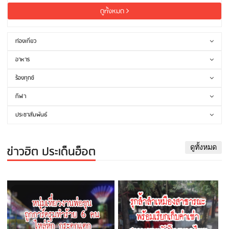
ดูทั้งหมด
ท่องเที่ยว
อาหาร
ร้องทุกข์
กีฬา
ประชาสัมพันธ์
ข่าวฮิต ประเด็นฮ็อต
ดูทั้งหมด