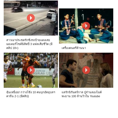
สาวเมาประชดรักซิ่งรถป้ายแดงเสย
มอเตอร์ไซค์นิสิตปี 3 มฟลเสียชีวิต (มี
คลิป 18+)
เครื่องดนตรีล้านนา
ลุ้นเหนื่อย! กว่างโซ้ง 10 คนบุกอัดอุบลฯ
แลรักนิรันดร์กาล ปู่จ๋านลองไมค์
คาถิ่น 2-1 (มีคลิป)
ทะยาน 100 ล้านวิวใน Youtube