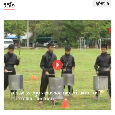
วิดีโอ
ดูทั้งหมด
สุดเจ๋ง! รร.อนุบาลเชียงของ ตีหม้อก๋วยเตี๋ยว-ถังไอ
ติม คว้าแชมป์โยธวาธิต