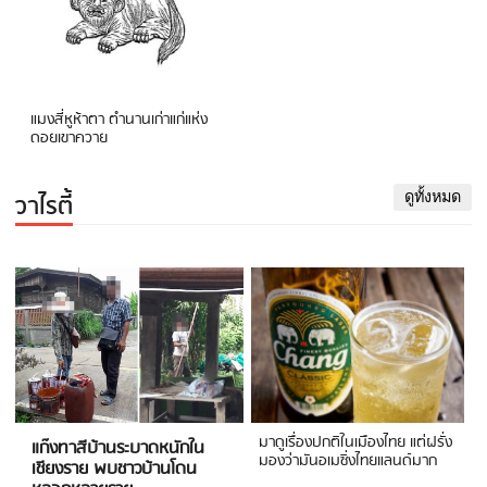
แมงสี่หูห้าตา ตำนานเก่าแก่แห่ง
ดอยเขาควาย
วาไรตี้
ดูทั้งหมด
มาดูเรื่องปกติในเมืองไทย แต่ฝรั่ง
แก๊งทาสีบ้านระบาดหนักใน
มองว่ามันอเมซิ่งไทยแลนด์มาก
เชียงราย พบชาวบ้านโดน