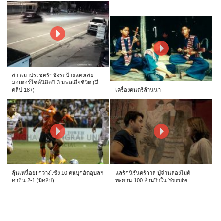
สาวเมาประชดรักซิ่งรถป้ายแดงเสย
มอเตอร์ไซค์นิสิตปี 3 มฟลเสียชีวิต (มี
คลิป 18+)
เครื่องดนตรีล้านนา
ลุ้นเหนื่อย! กว่างโซ้ง 10 คนบุกอัดอุบลฯ
แลรักนิรันดร์กาล ปู่จ๋านลองไมค์
คาถิ่น 2-1 (มีคลิป)
ทะยาน 100 ล้านวิวใน Youtube