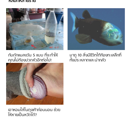
หลอกหลายราย
กับดักแมลงวัน 5 แบบ ที่จะทำให้
มาดู 10 สิ่งมีชีวิตใต้ท้องทะเลลึกที่
คุณไม่ต้องปวดหัวอีกต่อไป!
ทั้งประหลาดและน่ากลัว
เอาหอมใส่ในถุงเท้าก่อนนอน ช่วย
ให้หายเป็นหวัดได้?