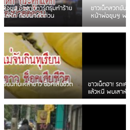
ชาวเน็ตสวดยับ! พบพม่าเร่ขายพวงมาลัย
หน้าพ่อขุนฯ พอไม่ซื้อเดินตาม
ชาวเน็ตฮา! รถเครื่องแม่สายชนป้ายร้านโลงศพ
แล้วหนี พบเสาหัก เบรคหัก หวิดได้ใช้บริการ