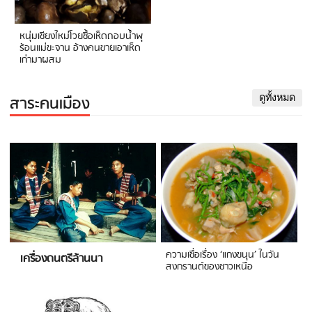
หนุ่มเชียงใหม่โวยซื้อเห็ดถอบน้ำพุ
ร้อนแม่ขะจาน อ้างคนขายเอาเห็ด
เก่ามาผสม
สาระคนเมือง
ดูทั้งหมด
ความเชื่อเรื่อง ‘แกงขนุน’ ในวัน
เครื่องดนตรีล้านนา
สงกรานต์ของชาวเหนือ