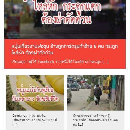
หนุ่มเที่ยวงานพ่อขุน อ้างถูกการ์ดรุมทำร้าย 6 คน กระดูก
ไหล่หัก ต้องผ่าตัดด่วน
เกิดเหตุจากผู้ใช้ Facebook รายหนึ่งได้โพสต์อ้างว่าตนถูก […]
มีรายงานจาก สภ.แม่จัน
มีประชาชนชาวเชียงรายผู้
เชียงราย ว่ามีชายวัย 57 ปี เสียชี
ประสงค์ดี ได้ออกมาแจ้งเตือนพ่อ
[…]
แม […]