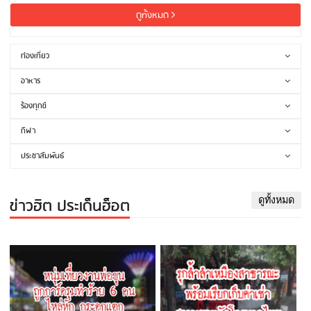
ดูทั้งหมด
ท่องเที่ยว
อาหาร
ร้องทุกข์
กีฬา
ประชาสัมพันธ์
ข่าวฮิต ประเด็นฮ็อต
ดูทั้งหมด