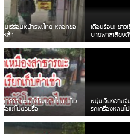
เดือนร้อน! ชาวเชียงรายบ่นรถ Isuzu สีขาวซิ่ง
บายพาสเสียงดังสร้างความรำคาญ
หนุ่มเจียงฮายจ่ม พบถังน้ำดื่มตกกลางถนน
รถเครื่องหลบไม่ทันล้มบาดเจ็บ