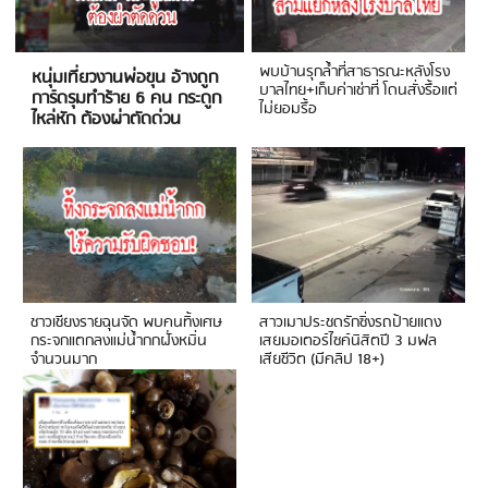
พบบ้านรุกล้ำที่สาธารณะหลังโรง
หนุ่มเที่ยวงานพ่อขุน อ้างถูก
บาลไทย+เก็บค่าเช่าที่ โดนสั่งรื้อแต่
การ์ดรุมทำร้าย 6 คน กระดูก
ไม่ยอมรื้อ
ไหล่หัก ต้องผ่าตัดด่วน
ชาวเชียงรายฉุนจัด พบคนทิ้งเศษ
สาวเมาประชดรักซิ่งรถป้ายแดง
กระจกแตกลงแม่น้ำกกฝั่งหมิ่น
เสยมอเตอร์ไซค์นิสิตปี 3 มฟล
จำนวนมาก
เสียชีวิต (มีคลิป 18+)