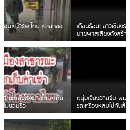
เดือนร้อน! ชาวเชียงรายบ่นรถ Isuzu สีขาวซิ่ง
บายพาสเสียงดังสร้างความรำคาญ
หนุ่มเจียงฮายจ่ม พบถังน้ำดื่มตกกลางถนน
รถเครื่องหลบไม่ทันล้มบาดเจ็บ