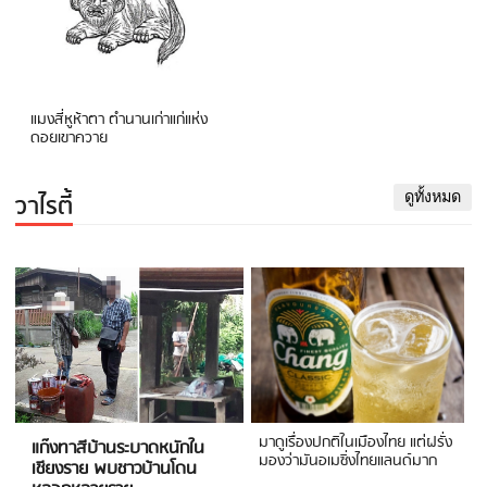
แมงสี่หูห้าตา ตำนานเก่าแก่แห่ง
ดอยเขาควาย
วาไรตี้
ดูทั้งหมด
มาดูเรื่องปกติในเมืองไทย แต่ฝรั่ง
แก๊งทาสีบ้านระบาดหนักใน
มองว่ามันอเมซิ่งไทยแลนด์มาก
เชียงราย พบชาวบ้านโดน