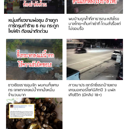
พบบ้านรุกล้ำที่สาธารณะหลังโรง
หนุ่มเที่ยวงานพ่อขุน อ้างถูก
บาลไทย+เก็บค่าเช่าที่ โดนสั่งรื้อแต่
การ์ดรุมทำร้าย 6 คน กระดูก
ไม่ยอมรื้อ
ไหล่หัก ต้องผ่าตัดด่วน
ชาวเชียงรายฉุนจัด พบคนทิ้งเศษ
สาวเมาประชดรักซิ่งรถป้ายแดง
กระจกแตกลงแม่น้ำกกฝั่งหมิ่น
เสยมอเตอร์ไซค์นิสิตปี 3 มฟล
จำนวนมาก
เสียชีวิต (มีคลิป 18+)