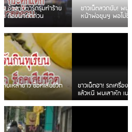
ชาวเน็ตสวดยับ! พบพม่าเร่ขายพวงมาลัย
หน้าพ่อขุนฯ พอไม่ซื้อเดินตาม
ชาวเน็ตฮา! รถเครื่องแม่สายชนป้ายร้านโลงศพ
แล้วหนี พบเสาหัก เบรคหัก หวิดได้ใช้บริการ