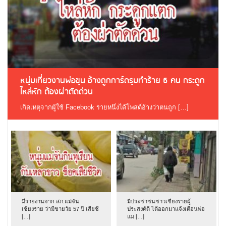
หนุ่มเที่ยวงานพ่อขุน อ้างถูกการ์ดรุมทำร้าย 6 คน กระดูก
ไหล่หัก ต้องผ่าตัดด่วน
เกิดเหตุจากผู้ใช้ Facebook รายหนึ่งได้โพสต์อ้างว่าตนถูก […]
มีรายงานจาก สภ.แม่จัน
มีประชาชนชาวเชียงรายผู้
เชียงราย ว่ามีชายวัย 57 ปี เสียชี
ประสงค์ดี ได้ออกมาแจ้งเตือนพ่อ
[…]
แม […]