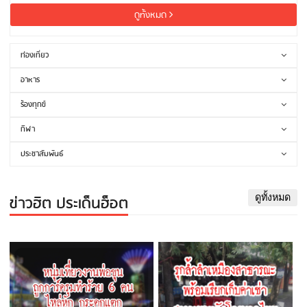
ดูทั้งหมด
ท่องเที่ยว
อาหาร
ร้องทุกข์
กีฬา
ประชาสัมพันธ์
ข่าวฮิต ประเด็นฮ็อต
ดูทั้งหมด