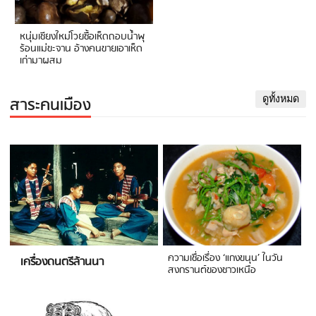
หนุ่มเชียงใหม่โวยซื้อเห็ดถอบน้ำพุ
ร้อนแม่ขะจาน อ้างคนขายเอาเห็ด
เก่ามาผสม
สาระคนเมือง
ดูทั้งหมด
ความเชื่อเรื่อง ‘แกงขนุน’ ในวัน
เครื่องดนตรีล้านนา
สงกรานต์ของชาวเหนือ