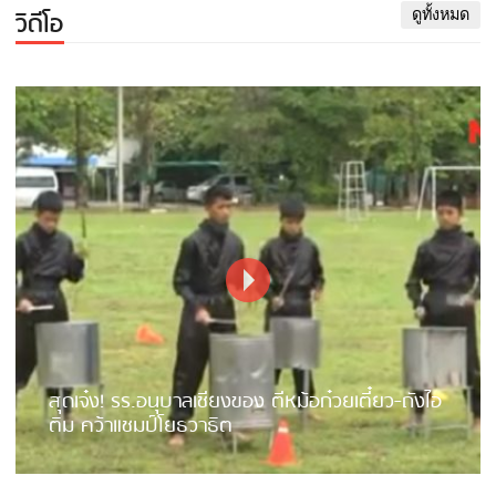
วิดีโอ
ดูทั้งหมด
สุดเจ๋ง! รร.อนุบาลเชียงของ ตีหม้อก๋วยเตี๋ยว-ถังไอ
ติม คว้าแชมป์โยธวาธิต