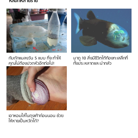
หลอกหลายราย
กับดักแมลงวัน 5 แบบ ที่จะทำให้
มาดู 10 สิ่งมีชีวิตใต้ท้องทะเลลึกที่
คุณไม่ต้องปวดหัวอีกต่อไป!
ทั้งประหลาดและน่ากลัว
เอาหอมใส่ในถุงเท้าก่อนนอน ช่วย
ให้หายเป็นหวัดได้?