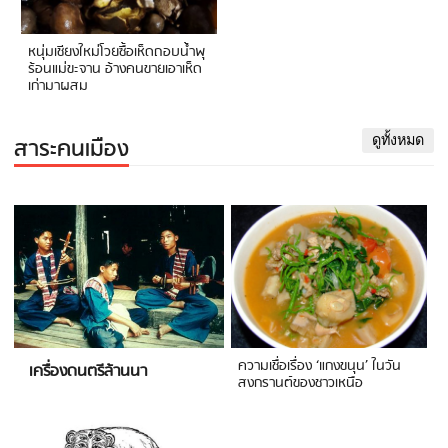
หนุ่มเชียงใหม่โวยซื้อเห็ดถอบน้ำพุ
ร้อนแม่ขะจาน อ้างคนขายเอาเห็ด
เก่ามาผสม
สาระคนเมือง
ดูทั้งหมด
ความเชื่อเรื่อง ‘แกงขนุน’ ในวัน
เครื่องดนตรีล้านนา
สงกรานต์ของชาวเหนือ