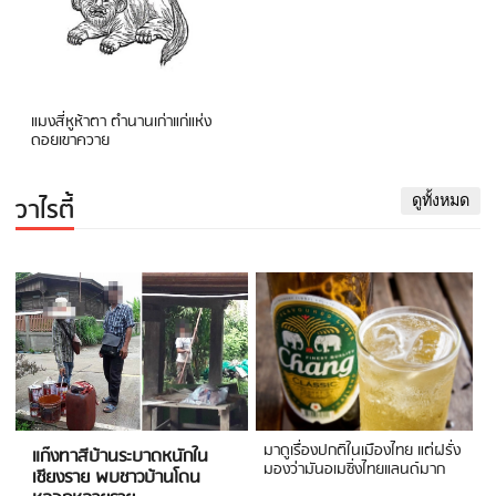
แมงสี่หูห้าตา ตำนานเก่าแก่แห่ง
ดอยเขาควาย
วาไรตี้
ดูทั้งหมด
มาดูเรื่องปกติในเมืองไทย แต่ฝรั่ง
แก๊งทาสีบ้านระบาดหนักใน
มองว่ามันอเมซิ่งไทยแลนด์มาก
เชียงราย พบชาวบ้านโดน