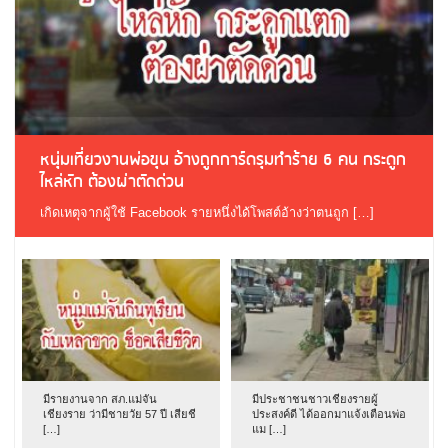
หนุ่มเที่ยวงานพ่อขุน อ้างถูกการ์ดรุมทำร้าย 6 คน กระดูก
ไหล่หัก ต้องผ่าตัดด่วน
เกิดเหตุจากผู้ใช้ Facebook รายหนึ่งได้โพสต์อ้างว่าตนถูก […]
มีรายงานจาก สภ.แม่จัน
มีประชาชนชาวเชียงรายผู้
เชียงราย ว่ามีชายวัย 57 ปี เสียชี
ประสงค์ดี ได้ออกมาแจ้งเตือนพ่อ
[…]
แม […]