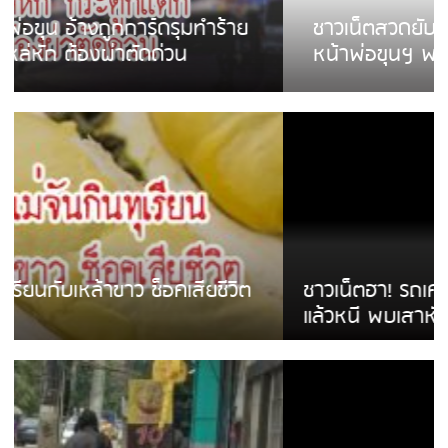
ชาวเน็ตสวดยับ! พบพม่าเร่ขายพวงมาลัย
หน้าพ่อขุนฯ พอไม่ซื้อเดินตาม
ชาวเน็ตฮา! รถเครื่องแม่สายชนป้ายร้านโลงศพ
แล้วหนี พบเสาหัก เบรคหัก หวิดได้ใช้บริการ