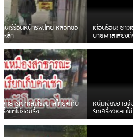
เดือนร้อน! ชาวเชียงรายบ่นรถ Isuzu สีขาวซิ่ง
บายพาสเสียงดังสร้างความรำคาญ
หนุ่มเจียงฮายจ่ม พบถังน้ำดื่มตกกลางถนน
รถเครื่องหลบไม่ทันล้มบาดเจ็บ