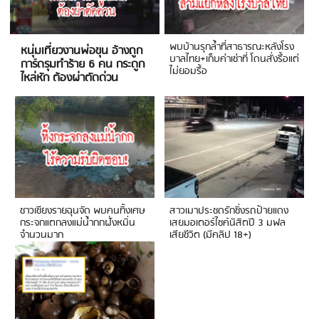
พบบ้านรุกล้ำที่สาธารณะหลังโรง
หนุ่มเที่ยวงานพ่อขุน อ้างถูก
บาลไทย+เก็บค่าเช่าที่ โดนสั่งรื้อแต่
การ์ดรุมทำร้าย 6 คน กระดูก
ไม่ยอมรื้อ
ไหล่หัก ต้องผ่าตัดด่วน
ชาวเชียงรายฉุนจัด พบคนทิ้งเศษ
สาวเมาประชดรักซิ่งรถป้ายแดง
กระจกแตกลงแม่น้ำกกฝั่งหมิ่น
เสยมอเตอร์ไซค์นิสิตปี 3 มฟล
จำนวนมาก
เสียชีวิต (มีคลิป 18+)