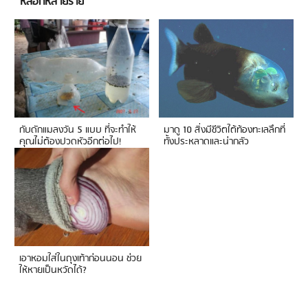
หลอกหลายราย
กับดักแมลงวัน 5 แบบ ที่จะทำให้
มาดู 10 สิ่งมีชีวิตใต้ท้องทะเลลึกที่
คุณไม่ต้องปวดหัวอีกต่อไป!
ทั้งประหลาดและน่ากลัว
เอาหอมใส่ในถุงเท้าก่อนนอน ช่วย
ให้หายเป็นหวัดได้?