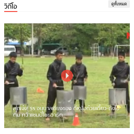
วิดีโอ
ดูทั้งหมด
สุดเจ๋ง! รร.อนุบาลเชียงของ ตีหม้อก๋วยเตี๋ยว-ถังไอ
ติม คว้าแชมป์โยธวาธิต