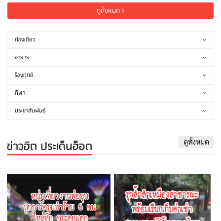
ดูทั้งหมด
ท่องเที่ยว
อาหาร
ร้องทุกข์
กีฬา
ประชาสัมพันธ์
ข่าวฮิต ประเด็นฮ็อต
ดูทั้งหมด