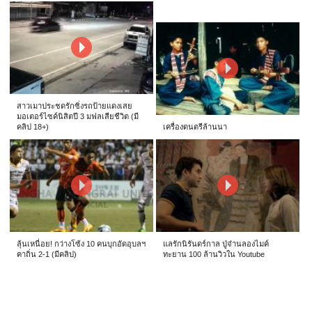
สาวเมาประชดรักซิ่งรถป้ายแดงเสย
มอเตอร์ไซค์นิสิตปี 3 มฟลเสียชีวิต (มี
คลิป 18+)
เครื่องดนตรีล้านนา
ลุ้นเหนื่อย! กว่างโซ้ง 10 คนบุกอัดอุบลฯ
แลรักนิรันดร์กาล ปู่จ๋านลองไมค์
คาถิ่น 2-1 (มีคลิป)
ทะยาน 100 ล้านวิวใน Youtube