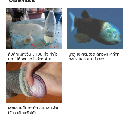
หลอกหลายราย
กับดักแมลงวัน 5 แบบ ที่จะทำให้
มาดู 10 สิ่งมีชีวิตใต้ท้องทะเลลึกที่
คุณไม่ต้องปวดหัวอีกต่อไป!
ทั้งประหลาดและน่ากลัว
เอาหอมใส่ในถุงเท้าก่อนนอน ช่วย
ให้หายเป็นหวัดได้?