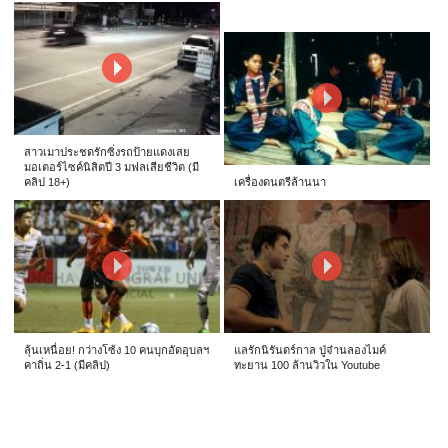
สาวเมาประชดรักซิ่งรถป้ายแดงเสย
มอเตอร์ไซค์นิสิตปี 3 มฟลเสียชีวิต (มี
คลิป 18+)
เครื่องดนตรีล้านนา
ลุ้นเหนื่อย! กว่างโซ้ง 10 คนบุกอัดอุบลฯ
แลรักนิรันดร์กาล ปู่จ๋านลองไมค์
คาถิ่น 2-1 (มีคลิป)
ทะยาน 100 ล้านวิวใน Youtube