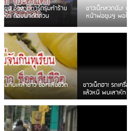
ชาวเน็ตสวดยับ! พบพม่าเร่ขายพวงมาลัย
หน้าพ่อขุนฯ พอไม่ซื้อเดินตาม
ชาวเน็ตฮา! รถเครื่องแม่สายชนป้ายร้านโลงศพ
แล้วหนี พบเสาหัก เบรคหัก หวิดได้ใช้บริการ