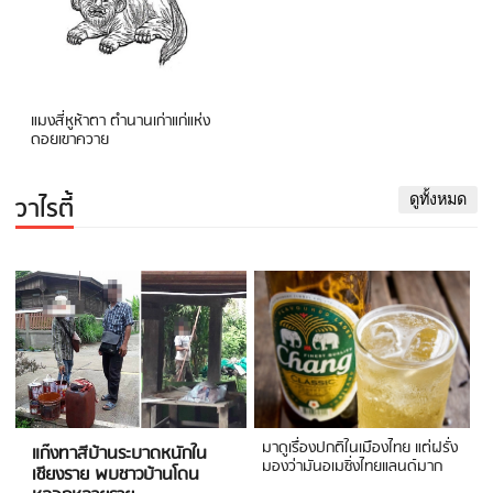
แมงสี่หูห้าตา ตำนานเก่าแก่แห่ง
ดอยเขาควาย
วาไรตี้
ดูทั้งหมด
มาดูเรื่องปกติในเมืองไทย แต่ฝรั่ง
แก๊งทาสีบ้านระบาดหนักใน
มองว่ามันอเมซิ่งไทยแลนด์มาก
เชียงราย พบชาวบ้านโดน