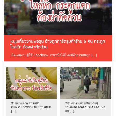
หนุ่มเที่ยวงานพ่อขุน อ้างถูกการ์ดรุมทำร้าย 6 คน กระดูก
ไหล่หัก ต้องผ่าตัดด่วน
เกิดเหตุจากผู้ใช้ Facebook รายหนึ่งได้โพสต์อ้างว่าตนถูก […]
มีรายงานจาก สภ.แม่จัน
มีประชาชนชาวเชียงรายผู้
เชียงราย ว่ามีชายวัย 57 ปี เสียชี
ประสงค์ดี ได้ออกมาแจ้งเตือนพ่อ
[…]
แม […]