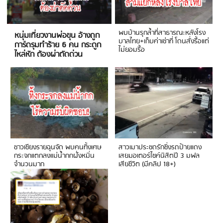
พบบ้านรุกล้ำที่สาธารณะหลังโรง
หนุ่มเที่ยวงานพ่อขุน อ้างถูก
บาลไทย+เก็บค่าเช่าที่ โดนสั่งรื้อแต่
การ์ดรุมทำร้าย 6 คน กระดูก
ไม่ยอมรื้อ
ไหล่หัก ต้องผ่าตัดด่วน
ชาวเชียงรายฉุนจัด พบคนทิ้งเศษ
สาวเมาประชดรักซิ่งรถป้ายแดง
กระจกแตกลงแม่น้ำกกฝั่งหมิ่น
เสยมอเตอร์ไซค์นิสิตปี 3 มฟล
จำนวนมาก
เสียชีวิต (มีคลิป 18+)