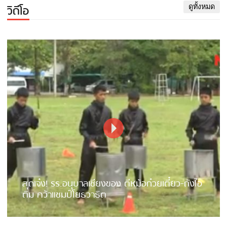
วิดีโอ
ดูทั้งหมด
สุดเจ๋ง! รร.อนุบาลเชียงของ ตีหม้อก๋วยเตี๋ยว-ถังไอ
ติม คว้าแชมป์โยธวาธิต