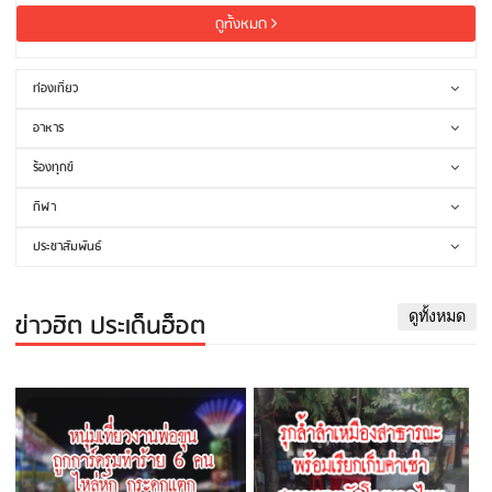
ดูทั้งหมด
ท่องเที่ยว
อาหาร
ร้องทุกข์
กีฬา
ประชาสัมพันธ์
ข่าวฮิต ประเด็นฮ็อต
ดูทั้งหมด