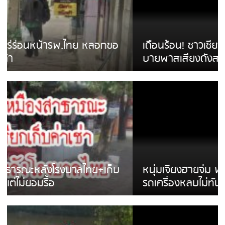
เดือนร้อน! ชาวเชียงรายบ่นรถ Isuzu สีขาวซิ่ง
บายพาสเสียงดังสร้างความรำคาญ
หนุ่มเจียงฮายจ่ม พบถังน้ำดื่มตกกลางถนน
รถเครื่องหลบไม่ทันล้มบาดเจ็บ