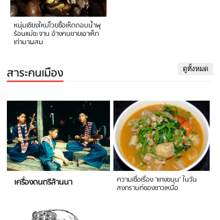
หนุ่มเชียงใหม่โวยซื้อเห็ดถอบน้ำพุ
ร้อนแม่ขะจาน อ้างคนขายเอาเห็ด
เก่ามาผสม
สาระคนเมือง
ดูทั้งหมด
ความเชื่อเรื่อง ‘แกงขนุน’ ในวัน
เครื่องดนตรีล้านนา
สงกรานต์ของชาวเหนือ