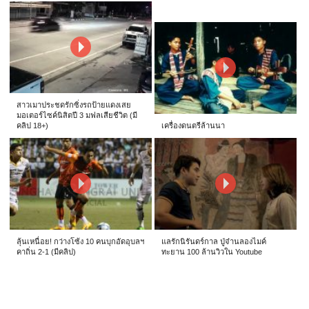
สาวเมาประชดรักซิ่งรถป้ายแดงเสย
มอเตอร์ไซค์นิสิตปี 3 มฟลเสียชีวิต (มี
คลิป 18+)
เครื่องดนตรีล้านนา
ลุ้นเหนื่อย! กว่างโซ้ง 10 คนบุกอัดอุบลฯ
แลรักนิรันดร์กาล ปู่จ๋านลองไมค์
คาถิ่น 2-1 (มีคลิป)
ทะยาน 100 ล้านวิวใน Youtube