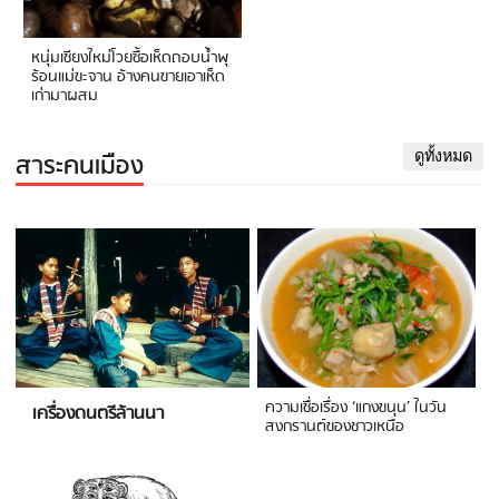
หนุ่มเชียงใหม่โวยซื้อเห็ดถอบน้ำพุ
ร้อนแม่ขะจาน อ้างคนขายเอาเห็ด
เก่ามาผสม
สาระคนเมือง
ดูทั้งหมด
ความเชื่อเรื่อง ‘แกงขนุน’ ในวัน
เครื่องดนตรีล้านนา
สงกรานต์ของชาวเหนือ