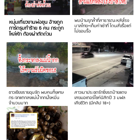
พบบ้านรุกล้ำที่สาธารณะหลังโรง
หนุ่มเที่ยวงานพ่อขุน อ้างถูก
บาลไทย+เก็บค่าเช่าที่ โดนสั่งรื้อแต่
การ์ดรุมทำร้าย 6 คน กระดูก
ไม่ยอมรื้อ
ไหล่หัก ต้องผ่าตัดด่วน
ชาวเชียงรายฉุนจัด พบคนทิ้งเศษ
สาวเมาประชดรักซิ่งรถป้ายแดง
กระจกแตกลงแม่น้ำกกฝั่งหมิ่น
เสยมอเตอร์ไซค์นิสิตปี 3 มฟล
จำนวนมาก
เสียชีวิต (มีคลิป 18+)