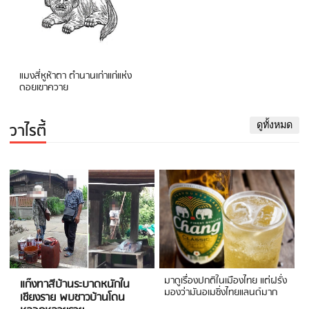
แมงสี่หูห้าตา ตำนานเก่าแก่แห่ง
ดอยเขาควาย
วาไรตี้
ดูทั้งหมด
มาดูเรื่องปกติในเมืองไทย แต่ฝรั่ง
แก๊งทาสีบ้านระบาดหนักใน
มองว่ามันอเมซิ่งไทยแลนด์มาก
เชียงราย พบชาวบ้านโดน