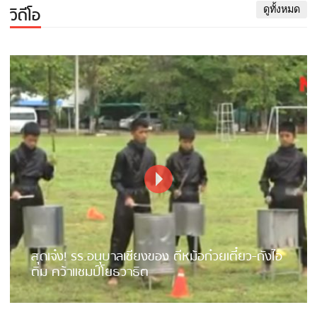
วิดีโอ
ดูทั้งหมด
สุดเจ๋ง! รร.อนุบาลเชียงของ ตีหม้อก๋วยเตี๋ยว-ถังไอ
ติม คว้าแชมป์โยธวาธิต