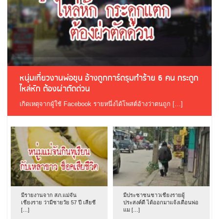
หนุ่มเที่ยวงานพ่อขุน อ้างถูกการ์ดรุมทำร้าย 6 คน กระดูก
ไหล่หัก ต้องผ่าตัดด่วน
เกิดเหตุจากผู้ใช้ Facebook รายหนึ่งได้โพสต์อ้างว่าตนถูก […]
มีรายงานจาก สภ.แม่จัน
มีประชาชนชาวเชียงรายผู้
เชียงราย ว่ามีชายวัย 57 ปี เสียชี
ประสงค์ดี ได้ออกมาแจ้งเตือนพ่อ
[…]
แม […]