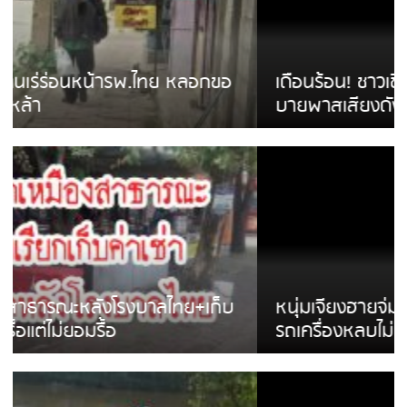
เดือนร้อน! ชาวเชียงรายบ่นรถ Isuzu สีขาวซิ่ง
บายพาสเสียงดังสร้างความรำคาญ
หนุ่มเจียงฮายจ่ม พบถังน้ำดื่มตกกลางถนน
รถเครื่องหลบไม่ทันล้มบาดเจ็บ