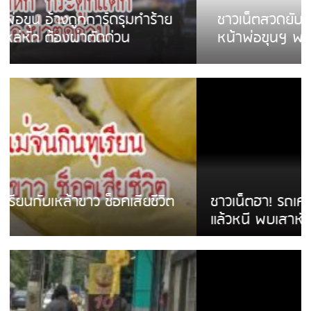
ชาวเน็ตสวดยับ! พบพม่าเร่ขายพวงมาลัย
หน้าพ่อขุนฯ พอไม่ซื้อเดินตาม
ชาวเน็ตฮา! รถเครื่องแม่สายชนป้ายร้านโลงศพ
แล้วหนี พบเสาหัก เบรคหัก หวิดได้ใช้บริการ