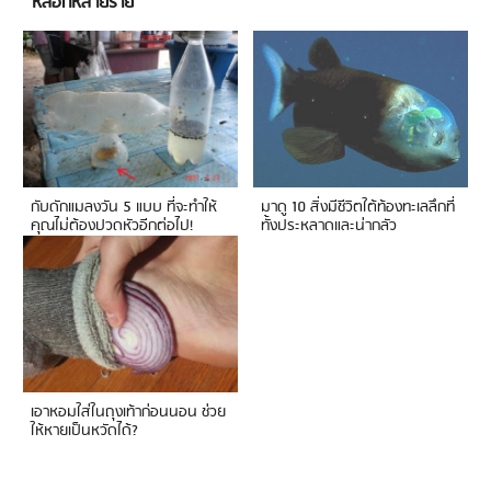
หลอกหลายราย
กับดักแมลงวัน 5 แบบ ที่จะทำให้
มาดู 10 สิ่งมีชีวิตใต้ท้องทะเลลึกที่
คุณไม่ต้องปวดหัวอีกต่อไป!
ทั้งประหลาดและน่ากลัว
เอาหอมใส่ในถุงเท้าก่อนนอน ช่วย
ให้หายเป็นหวัดได้?