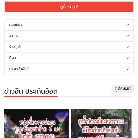
ดูทั้งหมด
ท่องเที่ยว
อาหาร
ร้องทุกข์
กีฬา
ประชาสัมพันธ์
ข่าวฮิต ประเด็นฮ็อต
ดูทั้งหมด