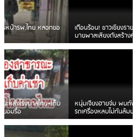
เดือนร้อน! ชาวเชียงรายบ่นรถ Isuzu สีขาวซิ่ง
บายพาสเสียงดังสร้างความรำคาญ
หนุ่มเจียงฮายจ่ม พบถังน้ำดื่มตกกลางถนน
รถเครื่องหลบไม่ทันล้มบาดเจ็บ