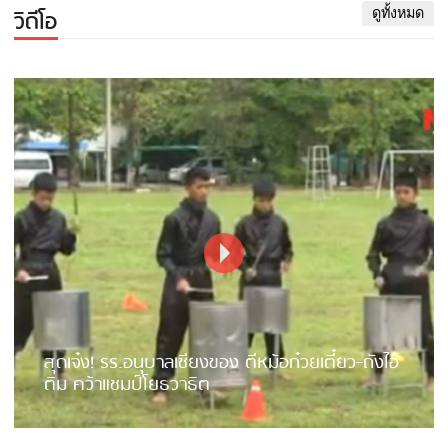
วิดีโอ
ดูทั้งหมด
สุดเจ๋ง! รร.อนุบาลเชียงของ ตีหม้อก๋วยเตี๋ยว-ถังไอ
ติม คว้าแชมป์โยธวาธิต