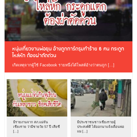
หนุ่มเที่ยวงานพ่อขุน อ้างถูกการ์ดรุมทำร้าย 6 คน กระดูก
ไหล่หัก ต้องผ่าตัดด่วน
เกิดเหตุจากผู้ใช้ Facebook รายหนึ่งได้โพสต์อ้างว่าตนถูก […]
มีรายงานจาก สภ.แม่จัน
มีประชาชนชาวเชียงรายผู้
เชียงราย ว่ามีชายวัย 57 ปี เสียชี
ประสงค์ดี ได้ออกมาแจ้งเตือนพ่อ
[…]
แม […]