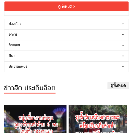
ดูทั้งหมด
ท่องเที่ยว
อาหาร
ร้องทุกข์
กีฬา
ประชาสัมพันธ์
ข่าวฮิต ประเด็นฮ็อต
ดูทั้งหมด