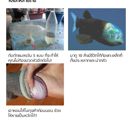
หลอกหลายราย
กับดักแมลงวัน 5 แบบ ที่จะทำให้
มาดู 10 สิ่งมีชีวิตใต้ท้องทะเลลึกที่
คุณไม่ต้องปวดหัวอีกต่อไป!
ทั้งประหลาดและน่ากลัว
เอาหอมใส่ในถุงเท้าก่อนนอน ช่วย
ให้หายเป็นหวัดได้?