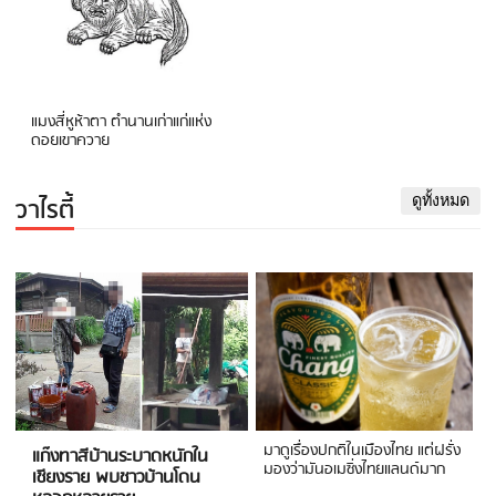
แมงสี่หูห้าตา ตำนานเก่าแก่แห่ง
ดอยเขาควาย
วาไรตี้
ดูทั้งหมด
มาดูเรื่องปกติในเมืองไทย แต่ฝรั่ง
แก๊งทาสีบ้านระบาดหนักใน
มองว่ามันอเมซิ่งไทยแลนด์มาก
เชียงราย พบชาวบ้านโดน