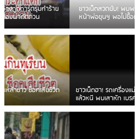
ชาวเน็ตสวดยับ! พบพม่าเร่ขายพวงมาลัย
หน้าพ่อขุนฯ พอไม่ซื้อเดินตาม
ชาวเน็ตฮา! รถเครื่องแม่สายชนป้ายร้านโลงศพ
แล้วหนี พบเสาหัก เบรคหัก หวิดได้ใช้บริการ