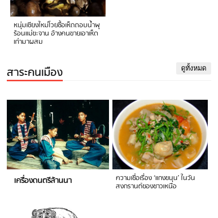
หนุ่มเชียงใหม่โวยซื้อเห็ดถอบน้ำพุ
ร้อนแม่ขะจาน อ้างคนขายเอาเห็ด
เก่ามาผสม
สาระคนเมือง
ดูทั้งหมด
ความเชื่อเรื่อง ‘แกงขนุน’ ในวัน
เครื่องดนตรีล้านนา
สงกรานต์ของชาวเหนือ