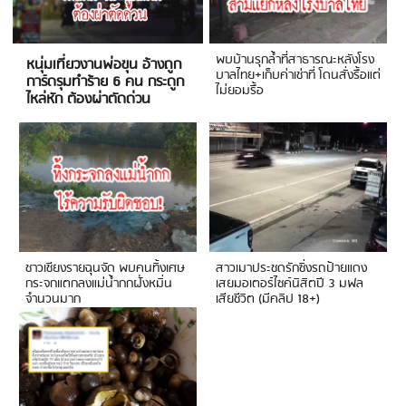
พบบ้านรุกล้ำที่สาธารณะหลังโรง
หนุ่มเที่ยวงานพ่อขุน อ้างถูก
บาลไทย+เก็บค่าเช่าที่ โดนสั่งรื้อแต่
การ์ดรุมทำร้าย 6 คน กระดูก
ไม่ยอมรื้อ
ไหล่หัก ต้องผ่าตัดด่วน
ชาวเชียงรายฉุนจัด พบคนทิ้งเศษ
สาวเมาประชดรักซิ่งรถป้ายแดง
กระจกแตกลงแม่น้ำกกฝั่งหมิ่น
เสยมอเตอร์ไซค์นิสิตปี 3 มฟล
จำนวนมาก
เสียชีวิต (มีคลิป 18+)