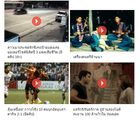
สาวเมาประชดรักซิ่งรถป้ายแดงเสย
มอเตอร์ไซค์นิสิตปี 3 มฟลเสียชีวิต (มี
คลิป 18+)
เครื่องดนตรีล้านนา
ลุ้นเหนื่อย! กว่างโซ้ง 10 คนบุกอัดอุบลฯ
แลรักนิรันดร์กาล ปู่จ๋านลองไมค์
คาถิ่น 2-1 (มีคลิป)
ทะยาน 100 ล้านวิวใน Youtube