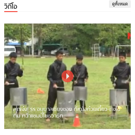
วิดีโอ
ดูทั้งหมด
สุดเจ๋ง! รร.อนุบาลเชียงของ ตีหม้อก๋วยเตี๋ยว-ถังไอ
ติม คว้าแชมป์โยธวาธิต