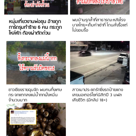
พบบ้านรุกล้ำที่สาธารณะหลังโรง
หนุ่มเที่ยวงานพ่อขุน อ้างถูก
บาลไทย+เก็บค่าเช่าที่ โดนสั่งรื้อแต่
การ์ดรุมทำร้าย 6 คน กระดูก
ไม่ยอมรื้อ
ไหล่หัก ต้องผ่าตัดด่วน
ชาวเชียงรายฉุนจัด พบคนทิ้งเศษ
สาวเมาประชดรักซิ่งรถป้ายแดง
กระจกแตกลงแม่น้ำกกฝั่งหมิ่น
เสยมอเตอร์ไซค์นิสิตปี 3 มฟล
จำนวนมาก
เสียชีวิต (มีคลิป 18+)