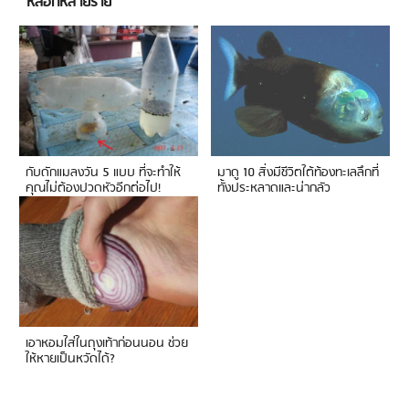
หลอกหลายราย
กับดักแมลงวัน 5 แบบ ที่จะทำให้
มาดู 10 สิ่งมีชีวิตใต้ท้องทะเลลึกที่
คุณไม่ต้องปวดหัวอีกต่อไป!
ทั้งประหลาดและน่ากลัว
เอาหอมใส่ในถุงเท้าก่อนนอน ช่วย
ให้หายเป็นหวัดได้?