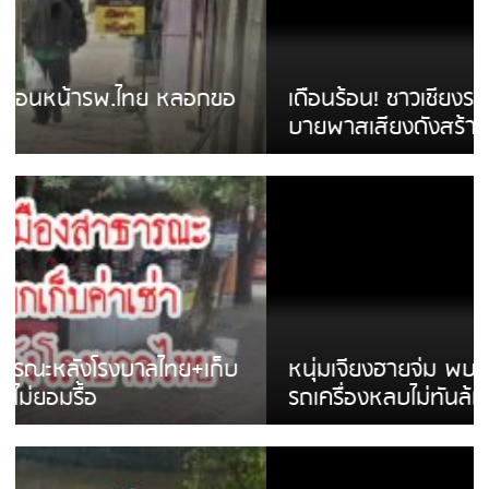
เดือนร้อน! ชาวเชียงรายบ่นรถ Isuzu สีขาวซิ่ง
บายพาสเสียงดังสร้างความรำคาญ
หนุ่มเจียงฮายจ่ม พบถังน้ำดื่มตกกลางถนน
รถเครื่องหลบไม่ทันล้มบาดเจ็บ