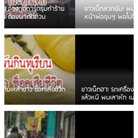
ชาวเน็ตสวดยับ! พบพม่าเร่ขายพวงมาลัย
หน้าพ่อขุนฯ พอไม่ซื้อเดินตาม
ชาวเน็ตฮา! รถเครื่องแม่สายชนป้ายร้านโลงศพ
แล้วหนี พบเสาหัก เบรคหัก หวิดได้ใช้บริการ