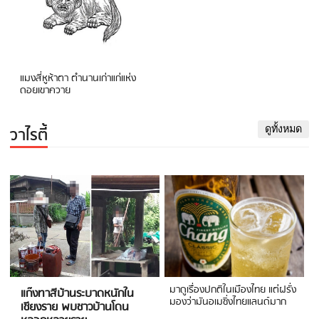
แมงสี่หูห้าตา ตำนานเก่าแก่แห่ง
ดอยเขาควาย
วาไรตี้
ดูทั้งหมด
มาดูเรื่องปกติในเมืองไทย แต่ฝรั่ง
แก๊งทาสีบ้านระบาดหนักใน
มองว่ามันอเมซิ่งไทยแลนด์มาก
เชียงราย พบชาวบ้านโดน