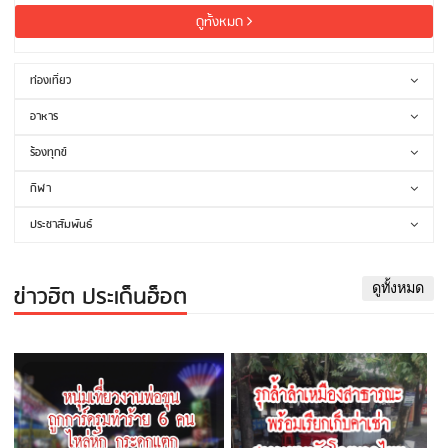
ดูทั้งหมด
ท่องเที่ยว
อาหาร
ร้องทุกข์
กีฬา
ประชาสัมพันธ์
ข่าวฮิต ประเด็นฮ็อต
ดูทั้งหมด