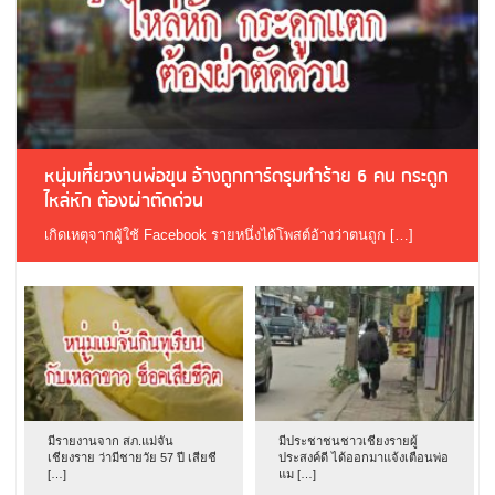
หนุ่มเที่ยวงานพ่อขุน อ้างถูกการ์ดรุมทำร้าย 6 คน กระดูก
ไหล่หัก ต้องผ่าตัดด่วน
เกิดเหตุจากผู้ใช้ Facebook รายหนึ่งได้โพสต์อ้างว่าตนถูก […]
มีรายงานจาก สภ.แม่จัน
มีประชาชนชาวเชียงรายผู้
เชียงราย ว่ามีชายวัย 57 ปี เสียชี
ประสงค์ดี ได้ออกมาแจ้งเตือนพ่อ
[…]
แม […]