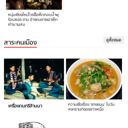
หนุ่มเชียงใหม่โวยซื้อเห็ดถอบน้ำพุ
ร้อนแม่ขะจาน อ้างคนขายเอาเห็ด
เก่ามาผสม
สาระคนเมือง
ดูทั้งหมด
ความเชื่อเรื่อง ‘แกงขนุน’ ในวัน
เครื่องดนตรีล้านนา
สงกรานต์ของชาวเหนือ