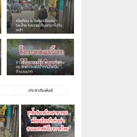
เดือนร้อน! ชาวเชียงรายบ่นรถ
Isuzu สีขาวซิ่งบายพาสเสียงดัง
สร้างความรำคาญ
ชาวผาลั้ง โวย ไร้หน่วยงานดูแล
ดินสไลด์ ต้องจัดการกันเอง
ประชาสัมพันธ์