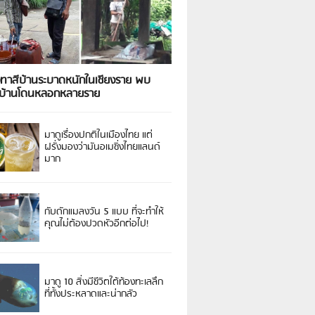
งทาสีบ้านระบาดหนักในเชียงราย พบ
วบ้านโดนหลอกหลายราย
มาดูเรื่องปกติในเมืองไทย แต่
ฝรั่งมองว่ามันอเมซิ่งไทยแลนด์
มาก
กับดักแมลงวัน 5 แบบ ที่จะทำให้
คุณไม่ต้องปวดหัวอีกต่อไป!
มาดู 10 สิ่งมีชีวิตใต้ท้องทะเลลึก
ที่ทั้งประหลาดและน่ากลัว