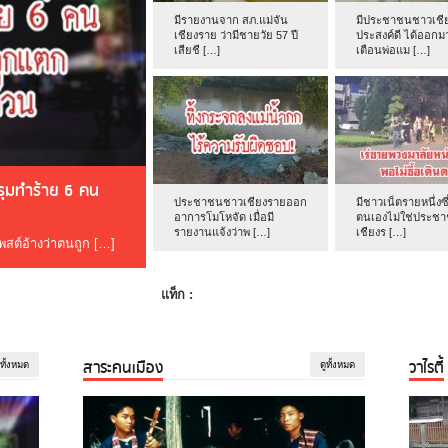
มีรายงานจาก สภ.แม่จัน
มีประชาชนชาวเชีย
เชียงราย ว่ามีชายวัย 57 ปี
ประสงค์ดี ได้ออกม
เสียชี […]
เตือนพ่อแม […]
ดรุมทำร้าย 6 คน
ประชาชนชาวเชียงรายออก
มีชาวเน็ตรายหนึ่งซึ
อาการโมโหจัด เมื่อมี
ตนเองไม่ใช่ประช
รายงานแจ้งว่าพ […]
เชียงร […]
โพสต์อ้างว่าตนถูก […]
แท็ก :
สาระคนเมือง
วาไรตี้
ูทั้งหมด
ดูทั้งหมด