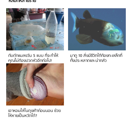
หลอกหลายราย
กับดักแมลงวัน 5 แบบ ที่จะทำให้
มาดู 10 สิ่งมีชีวิตใต้ท้องทะเลลึกที่
คุณไม่ต้องปวดหัวอีกต่อไป!
ทั้งประหลาดและน่ากลัว
เอาหอมใส่ในถุงเท้าก่อนนอน ช่วย
ให้หายเป็นหวัดได้?