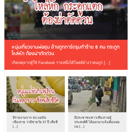
หนุ่มเที่ยวงานพ่อขุน อ้างถูกการ์ดรุมทำร้าย 6 คน กระดูก
ไหล่หัก ต้องผ่าตัดด่วน
เกิดเหตุจากผู้ใช้ Facebook รายหนึ่งได้โพสต์อ้างว่าตนถูก […]
มีรายงานจาก สภ.แม่จัน
มีประชาชนชาวเชียงรายผู้
เชียงราย ว่ามีชายวัย 57 ปี เสียชี
ประสงค์ดี ได้ออกมาแจ้งเตือนพ่อ
[…]
แม […]