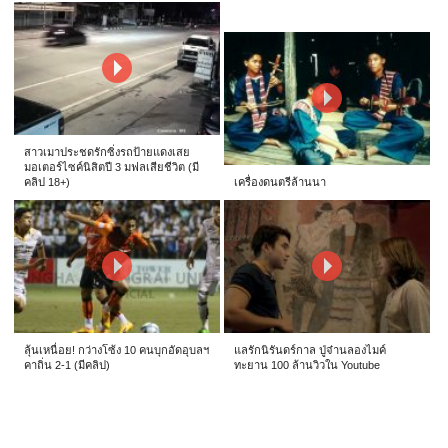
สาวเมาประชดรักซิ่งรถป้ายแดงเสย
มอเตอร์ไซค์นิสิตปี 3 มฟลเสียชีวิต (มี
คลิป 18+)
เครื่องดนตรีล้านนา
ลุ้นเหนื่อย! กว่างโซ้ง 10 คนบุกอัดอุบลฯ
แลรักนิรันดร์กาล ปู่จ๋านลองไมค์
คาถิ่น 2-1 (มีคลิป)
ทะยาน 100 ล้านวิวใน Youtube