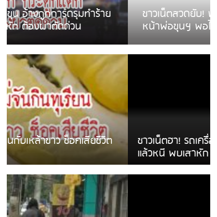
ชาวเน็ตสวดยับ! พบพม่าเร่ขายพวงมาลัย
หน้าพ่อขุนฯ พอไม่ซื้อเดินตาม
ชาวเน็ตฮา! รถเครื่องแม่สายชนป้ายร้านโลงศพ
แล้วหนี พบเสาหัก เบรคหัก หวิดได้ใช้บริการ