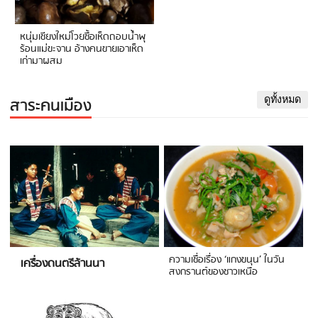
หนุ่มเชียงใหม่โวยซื้อเห็ดถอบน้ำพุ
ร้อนแม่ขะจาน อ้างคนขายเอาเห็ด
เก่ามาผสม
สาระคนเมือง
ดูทั้งหมด
ความเชื่อเรื่อง ‘แกงขนุน’ ในวัน
เครื่องดนตรีล้านนา
สงกรานต์ของชาวเหนือ