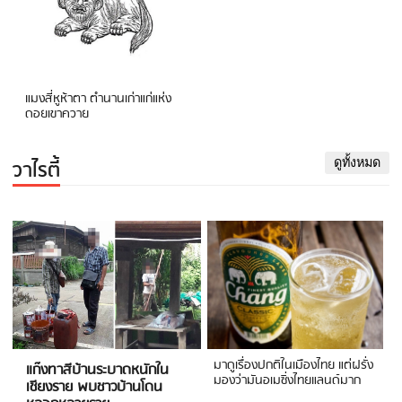
แมงสี่หูห้าตา ตำนานเก่าแก่แห่ง
ดอยเขาควาย
วาไรตี้
ดูทั้งหมด
มาดูเรื่องปกติในเมืองไทย แต่ฝรั่ง
แก๊งทาสีบ้านระบาดหนักใน
มองว่ามันอเมซิ่งไทยแลนด์มาก
เชียงราย พบชาวบ้านโดน