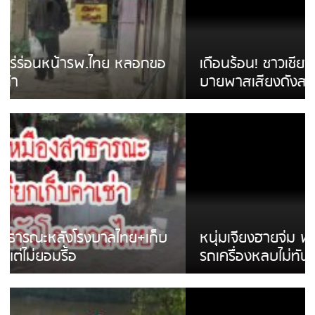
เดือนร้อน! ชาวเชียงรายบ่นรถ Isuzu สีขาวซิ่ง
บายพาสเสียงดังสร้างความรำคาญ
หนุ่มเจียงฮายจ่ม พบถังน้ำดื่มตกกลางถนน
รถเครื่องหลบไม่ทันล้มบาดเจ็บ