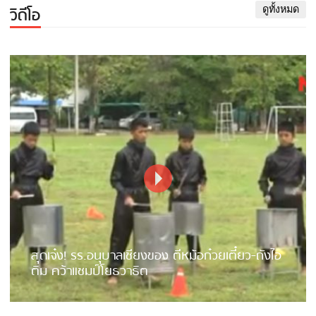
วิดีโอ
ดูทั้งหมด
สุดเจ๋ง! รร.อนุบาลเชียงของ ตีหม้อก๋วยเตี๋ยว-ถังไอ
ติม คว้าแชมป์โยธวาธิต