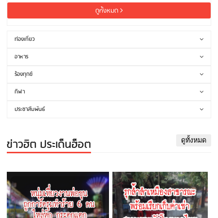
ดูทั้งหมด
ท่องเที่ยว
อาหาร
ร้องทุกข์
กีฬา
ประชาสัมพันธ์
ข่าวฮิต ประเด็นฮ็อต
ดูทั้งหมด