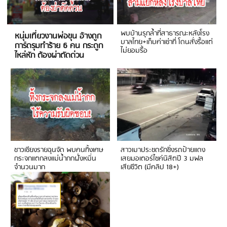
พบบ้านรุกล้ำที่สาธารณะหลังโรง
หนุ่มเที่ยวงานพ่อขุน อ้างถูก
บาลไทย+เก็บค่าเช่าที่ โดนสั่งรื้อแต่
การ์ดรุมทำร้าย 6 คน กระดูก
ไม่ยอมรื้อ
ไหล่หัก ต้องผ่าตัดด่วน
ชาวเชียงรายฉุนจัด พบคนทิ้งเศษ
สาวเมาประชดรักซิ่งรถป้ายแดง
กระจกแตกลงแม่น้ำกกฝั่งหมิ่น
เสยมอเตอร์ไซค์นิสิตปี 3 มฟล
จำนวนมาก
เสียชีวิต (มีคลิป 18+)