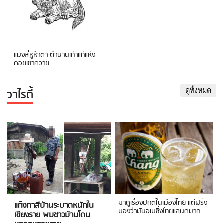
แมงสี่หูห้าตา ตำนานเก่าแก่แห่ง
ดอยเขาควาย
วาไรตี้
ดูทั้งหมด
มาดูเรื่องปกติในเมืองไทย แต่ฝรั่ง
แก๊งทาสีบ้านระบาดหนักใน
มองว่ามันอเมซิ่งไทยแลนด์มาก
เชียงราย พบชาวบ้านโดน