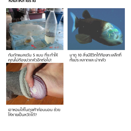
หลอกหลายราย
กับดักแมลงวัน 5 แบบ ที่จะทำให้
มาดู 10 สิ่งมีชีวิตใต้ท้องทะเลลึกที่
คุณไม่ต้องปวดหัวอีกต่อไป!
ทั้งประหลาดและน่ากลัว
เอาหอมใส่ในถุงเท้าก่อนนอน ช่วย
ให้หายเป็นหวัดได้?