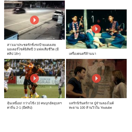
สาวเมาประชดรักซิ่งรถป้ายแดงเสย
มอเตอร์ไซค์นิสิตปี 3 มฟลเสียชีวิต (มี
คลิป 18+)
เครื่องดนตรีล้านนา
ลุ้นเหนื่อย! กว่างโซ้ง 10 คนบุกอัดอุบลฯ
แลรักนิรันดร์กาล ปู่จ๋านลองไมค์
คาถิ่น 2-1 (มีคลิป)
ทะยาน 100 ล้านวิวใน Youtube