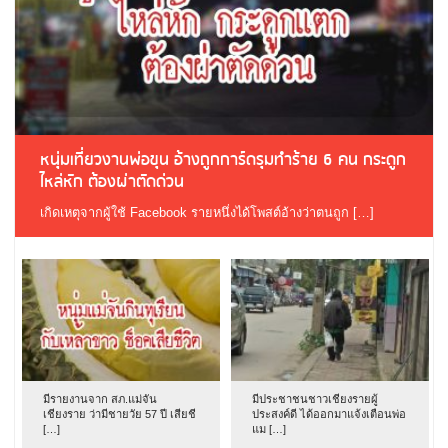
หนุ่มเที่ยวงานพ่อขุน อ้างถูกการ์ดรุมทำร้าย 6 คน กระดูก
ไหล่หัก ต้องผ่าตัดด่วน
เกิดเหตุจากผู้ใช้ Facebook รายหนึ่งได้โพสต์อ้างว่าตนถูก […]
มีรายงานจาก สภ.แม่จัน
มีประชาชนชาวเชียงรายผู้
เชียงราย ว่ามีชายวัย 57 ปี เสียชี
ประสงค์ดี ได้ออกมาแจ้งเตือนพ่อ
[…]
แม […]