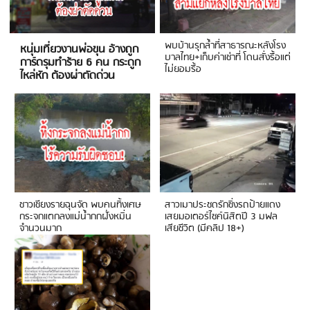
พบบ้านรุกล้ำที่สาธารณะหลังโรง
หนุ่มเที่ยวงานพ่อขุน อ้างถูก
บาลไทย+เก็บค่าเช่าที่ โดนสั่งรื้อแต่
การ์ดรุมทำร้าย 6 คน กระดูก
ไม่ยอมรื้อ
ไหล่หัก ต้องผ่าตัดด่วน
ชาวเชียงรายฉุนจัด พบคนทิ้งเศษ
สาวเมาประชดรักซิ่งรถป้ายแดง
กระจกแตกลงแม่น้ำกกฝั่งหมิ่น
เสยมอเตอร์ไซค์นิสิตปี 3 มฟล
จำนวนมาก
เสียชีวิต (มีคลิป 18+)