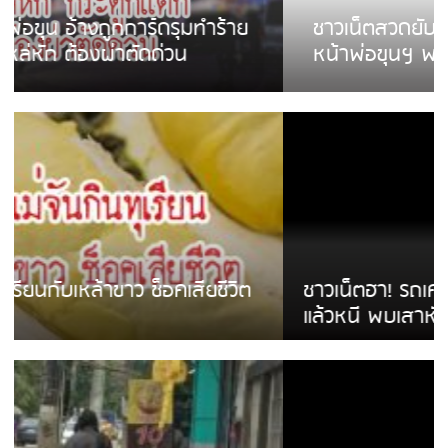
ชาวเน็ตสวดยับ! พบพม่าเร่ขายพวงมาลัย
หน้าพ่อขุนฯ พอไม่ซื้อเดินตาม
ชาวเน็ตฮา! รถเครื่องแม่สายชนป้ายร้านโลงศพ
แล้วหนี พบเสาหัก เบรคหัก หวิดได้ใช้บริการ