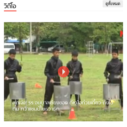
วิดีโอ
ดูทั้งหมด
สุดเจ๋ง! รร.อนุบาลเชียงของ ตีหม้อก๋วยเตี๋ยว-ถังไอ
ติม คว้าแชมป์โยธวาธิต