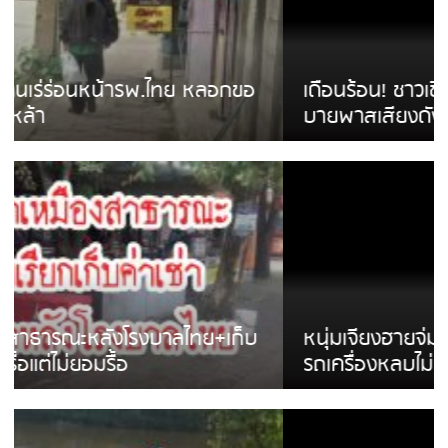
เดือนร้อน! ชาวเชียงรายบ่นรถ Isuzu สีขาวซิ่ง
บายพาสเสียงดังสร้างความรำคาญ
หนุ่มเจียงฮายจ่ม พบถังน้ำดื่มตกกลางถนน
รถเครื่องหลบไม่ทันล้มบาดเจ็บ