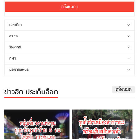
ดูทั้งหมด
ท่องเที่ยว
อาหาร
ร้องทุกข์
กีฬา
ประชาสัมพันธ์
ข่าวฮิต ประเด็นฮ็อต
ดูทั้งหมด