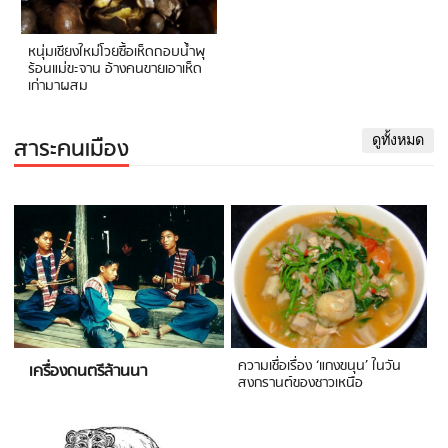
หนุ่มเชียงใหม่โวยซื้อเห็ดถอบน้ำพุ
ร้อนแม่ขะจาน อ้างคนขายเอาเห็ด
เก่ามาผสม
สาระคนเมือง
ดูทั้งหมด
ความเชื่อเรื่อง ‘แกงขนุน’ ในวัน
เครื่องดนตรีล้านนา
สงกรานต์ของชาวเหนือ