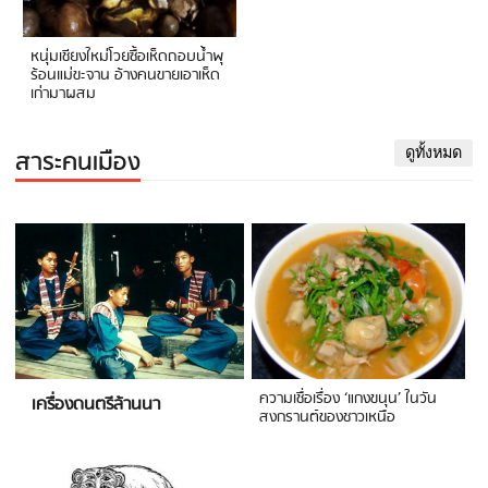
หนุ่มเชียงใหม่โวยซื้อเห็ดถอบน้ำพุ
ร้อนแม่ขะจาน อ้างคนขายเอาเห็ด
เก่ามาผสม
สาระคนเมือง
ดูทั้งหมด
ความเชื่อเรื่อง ‘แกงขนุน’ ในวัน
เครื่องดนตรีล้านนา
สงกรานต์ของชาวเหนือ