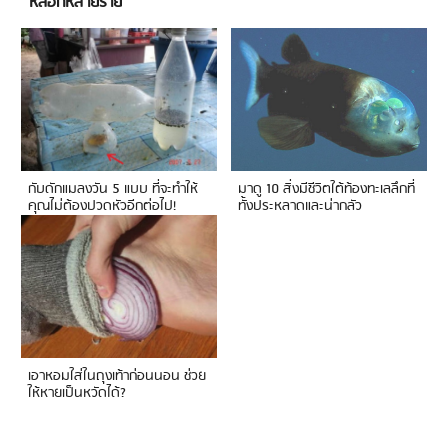
หลอกหลายราย
กับดักแมลงวัน 5 แบบ ที่จะทำให้
มาดู 10 สิ่งมีชีวิตใต้ท้องทะเลลึกที่
คุณไม่ต้องปวดหัวอีกต่อไป!
ทั้งประหลาดและน่ากลัว
เอาหอมใส่ในถุงเท้าก่อนนอน ช่วย
ให้หายเป็นหวัดได้?