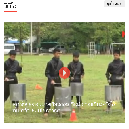
วิดีโอ
ดูทั้งหมด
สุดเจ๋ง! รร.อนุบาลเชียงของ ตีหม้อก๋วยเตี๋ยว-ถังไอ
ติม คว้าแชมป์โยธวาธิต