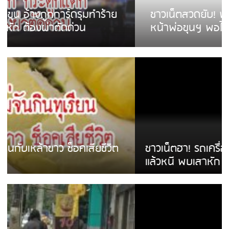
ชาวเน็ตสวดยับ! พบพม่าเร่ขายพวงมาลัย
หน้าพ่อขุนฯ พอไม่ซื้อเดินตาม
ชาวเน็ตฮา! รถเครื่องแม่สายชนป้ายร้านโลงศพ
แล้วหนี พบเสาหัก เบรคหัก หวิดได้ใช้บริการ