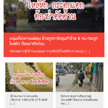
หนุ่มเที่ยวงานพ่อขุน อ้างถูกการ์ดรุมทำร้าย 6 คน กระดูก
ไหล่หัก ต้องผ่าตัดด่วน
เกิดเหตุจากผู้ใช้ Facebook รายหนึ่งได้โพสต์อ้างว่าตนถูก […]
มีรายงานจาก สภ.แม่จัน
มีประชาชนชาวเชียงรายผู้
เชียงราย ว่ามีชายวัย 57 ปี เสียชี
ประสงค์ดี ได้ออกมาแจ้งเตือนพ่อ
[…]
แม […]