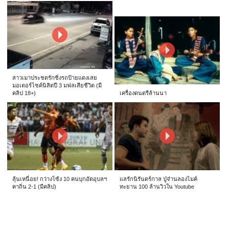
สาวเมาประชดรักซิ่งรถป้ายแดงเสย
มอเตอร์ไซค์นิสิตปี 3 มฟลเสียชีวิต (มี
คลิป 18+)
เครื่องดนตรีล้านนา
ลุ้นเหนื่อย! กว่างโซ้ง 10 คนบุกอัดอุบลฯ
แลรักนิรันดร์กาล ปู่จ๋านลองไมค์
คาถิ่น 2-1 (มีคลิป)
ทะยาน 100 ล้านวิวใน Youtube