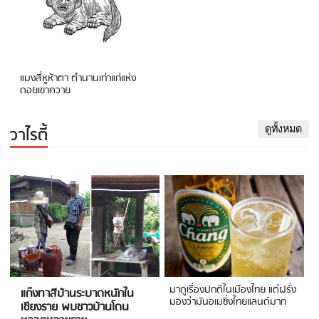
แมงสี่หูห้าตา ตำนานเก่าแก่แห่ง
ดอยเขาควาย
วาไรตี้
ดูทั้งหมด
มาดูเรื่องปกติในเมืองไทย แต่ฝรั่ง
แก๊งทาสีบ้านระบาดหนักใน
มองว่ามันอเมซิ่งไทยแลนด์มาก
เชียงราย พบชาวบ้านโดน