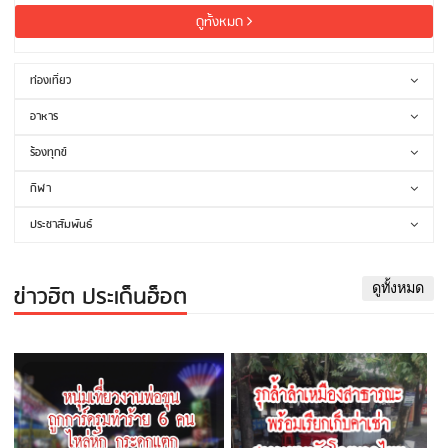
ดูทั้งหมด
ท่องเที่ยว
อาหาร
ร้องทุกข์
กีฬา
ประชาสัมพันธ์
ข่าวฮิต ประเด็นฮ็อต
ดูทั้งหมด