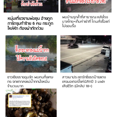
พบบ้านรุกล้ำที่สาธารณะหลังโรง
หนุ่มเที่ยวงานพ่อขุน อ้างถูก
บาลไทย+เก็บค่าเช่าที่ โดนสั่งรื้อแต่
การ์ดรุมทำร้าย 6 คน กระดูก
ไม่ยอมรื้อ
ไหล่หัก ต้องผ่าตัดด่วน
ชาวเชียงรายฉุนจัด พบคนทิ้งเศษ
สาวเมาประชดรักซิ่งรถป้ายแดง
กระจกแตกลงแม่น้ำกกฝั่งหมิ่น
เสยมอเตอร์ไซค์นิสิตปี 3 มฟล
จำนวนมาก
เสียชีวิต (มีคลิป 18+)