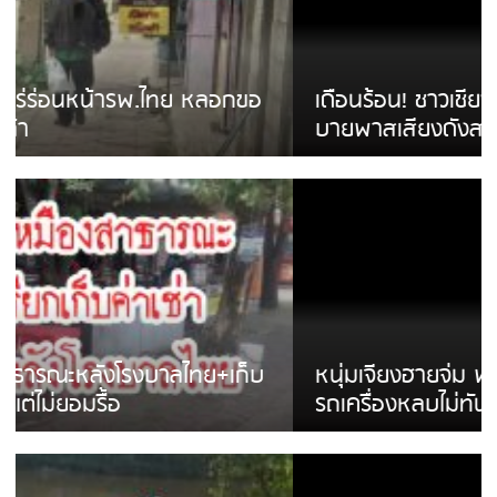
เดือนร้อน! ชาวเชียงรายบ่นรถ Isuzu สีขาวซิ่ง
บายพาสเสียงดังสร้างความรำคาญ
หนุ่มเจียงฮายจ่ม พบถังน้ำดื่มตกกลางถนน
รถเครื่องหลบไม่ทันล้มบาดเจ็บ