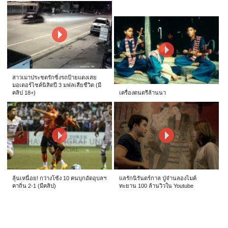
สาวเมาประชดรักซิ่งรถป้ายแดงเสย
มอเตอร์ไซค์นิสิตปี 3 มฟลเสียชีวิต (มี
คลิป 18+)
เครื่องดนตรีล้านนา
ลุ้นเหนื่อย! กว่างโซ้ง 10 คนบุกอัดอุบลฯ
แลรักนิรันดร์กาล ปู่จ๋านลองไมค์
คาถิ่น 2-1 (มีคลิป)
ทะยาน 100 ล้านวิวใน Youtube