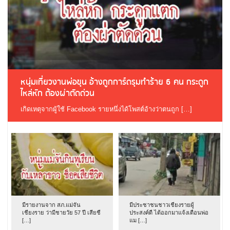
หนุ่มเที่ยวงานพ่อขุน อ้างถูกการ์ดรุมทำร้าย 6 คน กระดูก
ไหล่หัก ต้องผ่าตัดด่วน
เกิดเหตุจากผู้ใช้ Facebook รายหนึ่งได้โพสต์อ้างว่าตนถูก […]
มีรายงานจาก สภ.แม่จัน
มีประชาชนชาวเชียงรายผู้
เชียงราย ว่ามีชายวัย 57 ปี เสียชี
ประสงค์ดี ได้ออกมาแจ้งเตือนพ่อ
[…]
แม […]