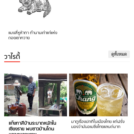
แมงสี่หูห้าตา ตำนานเก่าแก่แห่ง
ดอยเขาควาย
วาไรตี้
ดูทั้งหมด
มาดูเรื่องปกติในเมืองไทย แต่ฝรั่ง
แก๊งทาสีบ้านระบาดหนักใน
มองว่ามันอเมซิ่งไทยแลนด์มาก
เชียงราย พบชาวบ้านโดน