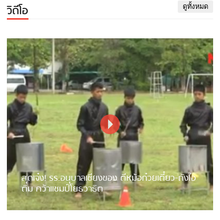
วิดีโอ
ดูทั้งหมด
สุดเจ๋ง! รร.อนุบาลเชียงของ ตีหม้อก๋วยเตี๋ยว-ถังไอ
ติม คว้าแชมป์โยธวาธิต