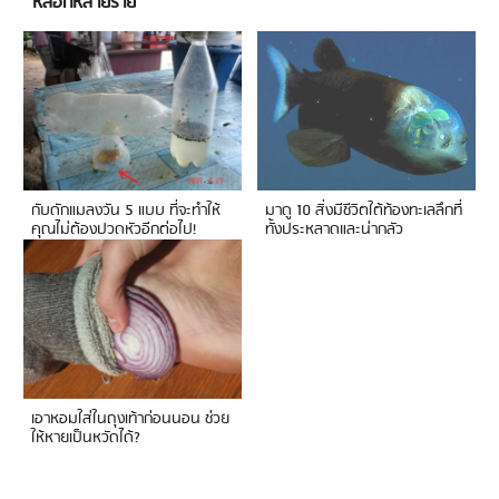
หลอกหลายราย
กับดักแมลงวัน 5 แบบ ที่จะทำให้
มาดู 10 สิ่งมีชีวิตใต้ท้องทะเลลึกที่
คุณไม่ต้องปวดหัวอีกต่อไป!
ทั้งประหลาดและน่ากลัว
เอาหอมใส่ในถุงเท้าก่อนนอน ช่วย
ให้หายเป็นหวัดได้?