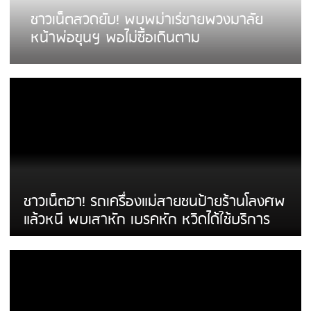
ชาวเน็ตสวดยับ! พบพม่าเร่ขายพวงมาลัย
หน้าพ่อขุนฯ พอไม่ซื้อเดินตาม
ชาวเน็ตฮา! รถเครื่องแม่สายชนป้ายร้านโลงศพ
แล้วหนี พบเสาหัก เบรคหัก หวิดได้ใช้บริการ