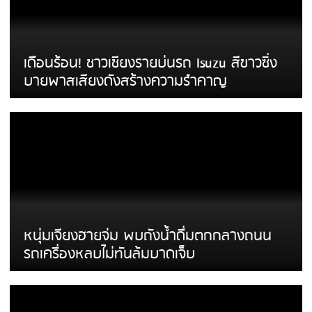
เดือนร้อน! ชาวเชียงรายบ่นรถ Isuzu สีขาวซิ่ง
บายพาสเสียงดังสร้างความรำคาญ
หนุ่มเจียงฮายจ่ม พบถังน้ำดื่มตกกลางถนน
รถเครื่องหลบไม่ทันล้มบาดเจ็บ