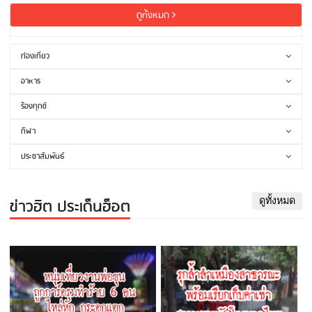
ดูทั้งหมด
ท่องเที่ยว
อาหาร
ร้องทุกข์
กีฬา
ประชาสัมพันธ์
ข่าวฮิต ประเด็นฮ็อต
ดูทั้งหมด