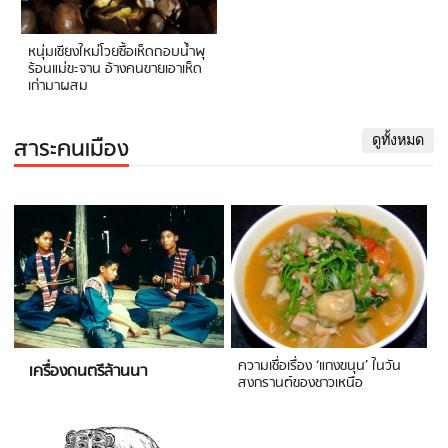
หนุ่มเชียงใหม่โวยซื้อเห็ดถอบน้ำพุ
ร้อนแม่ขะจาน อ้างคนขายเอาเห็ด
เก่ามาผสม
สาระคนเมือง
ดูทั้งหมด
ความเชื่อเรื่อง ‘แกงขนุน’ ในวัน
เครื่องดนตรีล้านนา
สงกรานต์ของชาวเหนือ