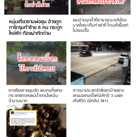
พบบ้านรุกล้ำที่สาธารณะหลังโรง
หนุ่มเที่ยวงานพ่อขุน อ้างถูก
บาลไทย+เก็บค่าเช่าที่ โดนสั่งรื้อแต่
การ์ดรุมทำร้าย 6 คน กระดูก
ไม่ยอมรื้อ
ไหล่หัก ต้องผ่าตัดด่วน
ชาวเชียงรายฉุนจัด พบคนทิ้งเศษ
สาวเมาประชดรักซิ่งรถป้ายแดง
กระจกแตกลงแม่น้ำกกฝั่งหมิ่น
เสยมอเตอร์ไซค์นิสิตปี 3 มฟล
จำนวนมาก
เสียชีวิต (มีคลิป 18+)