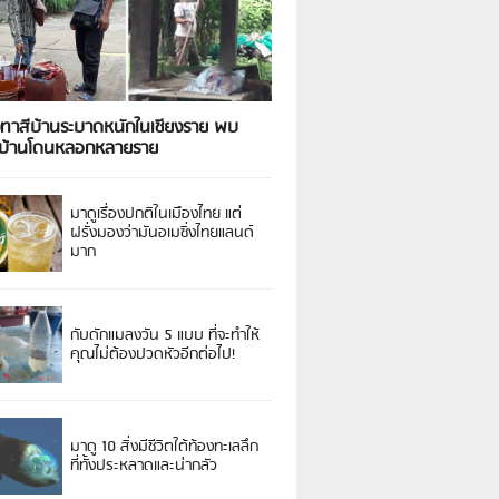
งทาสีบ้านระบาดหนักในเชียงราย พบ
วบ้านโดนหลอกหลายราย
มาดูเรื่องปกติในเมืองไทย แต่
ฝรั่งมองว่ามันอเมซิ่งไทยแลนด์
มาก
กับดักแมลงวัน 5 แบบ ที่จะทำให้
คุณไม่ต้องปวดหัวอีกต่อไป!
มาดู 10 สิ่งมีชีวิตใต้ท้องทะเลลึก
ที่ทั้งประหลาดและน่ากลัว