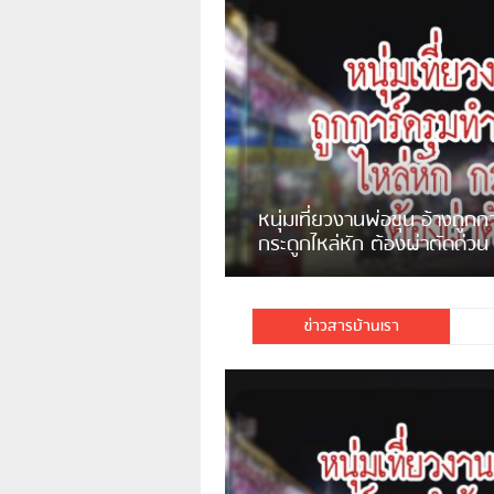
แจ้งเตือน ระวังคนเร่ร่อนหน้า
รพ.ไทย หลอกขอเงินแต่เอาไปกิน
เหล้า
ชาวเน็ตสวดยับ! พบพม่า
ชาวเชียงรายฉุนจัด พบคนทิ้งเศษ
พอไม่ซื้อเดินตาม
กระจกแตกลงแม่น้ำกกฝั่งหมิ่น
จำนวนมาก
ข่าวสารบ้านเรา
มีชาวเน็ตรายหนึ่งซึ่งแจ้งว่าตนเ