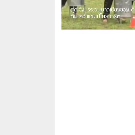
สุดเจ๋ง! รร.อนุบาลเชียงของ ตี
ติม คว้าแชมป์โยธวาธิต
มีการเปิดเผยคลิปวิดีโอของวงโยธวาธิต