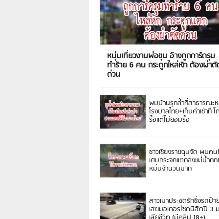
หนุ่มเที่ยวงานพ่อขุน อ้างถูกการ์ดรุม
ทำร้าย 6 คน กระดูกไหล่หัก ต้องผ่าตั
ด่วน
พบบ้านรุกล้ำที่สาธารณะห
โรงบาลไทย+เก็บค่าเช่าที่ โ
รื้อแต่ไม่ยอมรื้อ
ชาวเชียงรายฉุนจัด พบคนท
เศษกระจกแตกลงแม่น้ำกกฝ
หมิ่นจำนวนมาก
สาวเมาประชดรักซิ่งรถป้า
เสยมอเตอร์ไซค์นิสิตปี 3
เสียชีวิต (มีคลิป 18+)