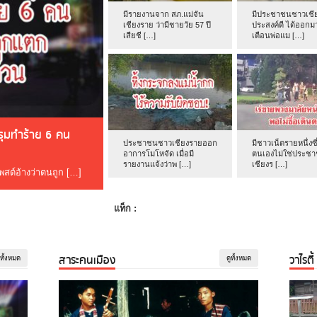
มีรายงานจาก สภ.แม่จัน
มีประชาชนชาวเชีย
เชียงราย ว่ามีชายวัย 57 ปี
ประสงค์ดี ได้ออกม
เสียชี […]
เตือนพ่อแม […]
ดรุมทำร้าย 6 คน
ประชาชนชาวเชียงรายออก
มีชาวเน็ตรายหนึ่งซึ
อาการโมโหจัด เมื่อมี
ตนเองไม่ใช่ประช
รายงานแจ้งว่าพ […]
เชียงร […]
โพสต์อ้างว่าตนถูก […]
แท็ก :
สาระคนเมือง
วาไรตี้
ูทั้งหมด
ดูทั้งหมด