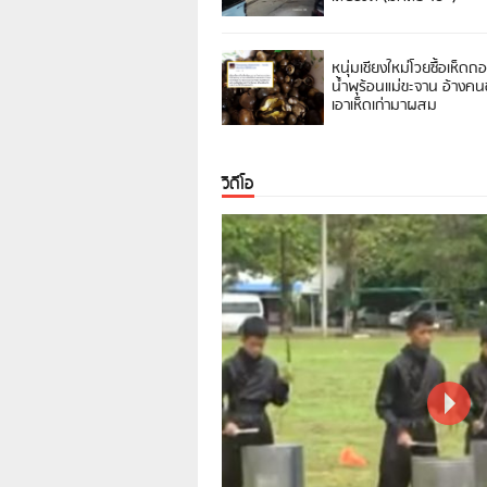
หนุ่มเชียงใหม่โวยซื้อเห็ดถ
น้ำพุร้อนแม่ขะจาน อ้างค
เอาเห็ดเก่ามาผสม
วิดีโอ