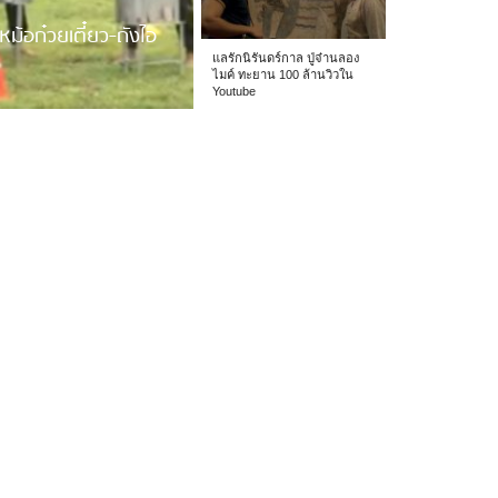
หม้อก๋วยเตี๋ยว-ถังไอ
แลรักนิรันดร์กาล ปู่จ๋านลอง
ไมค์ ทะยาน 100 ล้านวิวใน
Youtube
 รร.อนุบาลเชียง […]