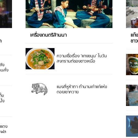
เครื่องดนตรีล้านนา
แก๊
ด
ชา
ความเชื่อเรื่อง ‘แกงขนุน’ ในวัน
สงกรานต์ของชาวเหนือ
ลัง
ดนสั่ง
แมงสี่หูห้าตา ตำนานเก่าแก่แห่ง
ดอยเขาควาย
ิ้ง
ั่ง
ยแดง
 มฟล