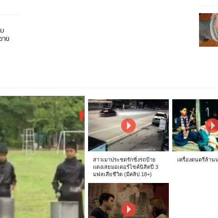
อบ
นขาย
สาวเมาประชดรักซิ่งรถป้าย
เครื่องดนตรีล้าน
แดงเสยมอเตอร์ไซค์นิสิตปี 3
มฟลเสียชีวิต (มีคลิป 18+)