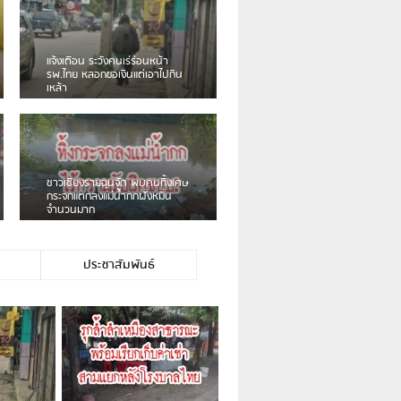
เดือนร้อน! ชาวเชียงรายบ่นรถ
ัก
Isuzu สีขาวซิ่งบายพาสเสียงดัง
สร้างความรำคาญ
ก
ชาวผาลั้ง โวย ไร้หน่วยงานดูแล
้ม
ดินสไลด์ ต้องจัดการกันเอง
ประชาสัมพันธ์