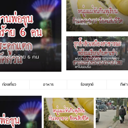
ชาวเน็ตฮา! รถเครื่องแม่สายชน
ป้ายร้านโลงศพแล้วหนี พบเสาห
เบรคหัก หวิดได้ใช้บริการ
เร่ขายพวงมาลัยหน้าพ่อขุนฯ
หนุ่มเจียงฮายจ่ม พบถังน้ำดื่มต
กลางถนน รถเครื่องหลบไม่ทันล
บาดเจ็บ
ท่องเที่ยว
อาหาร
ร้องทุกข์
กีฬา
องไม่ใช่ประชาชนชาวเชียงร […]