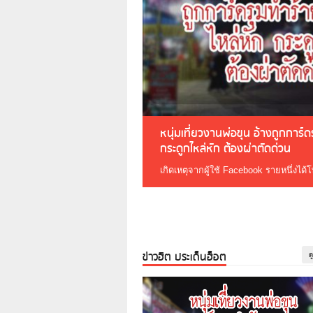
หนุ่มเที่ยวงานพ่อขุน อ้างถูกการ์
กระดูกไหล่หัก ต้องผ่าตัดด่วน
เกิดเหตุจากผู้ใช้ Facebook รายหนึ่งได้
ข่าวฮิต ประเด็นฮ็อต
ด