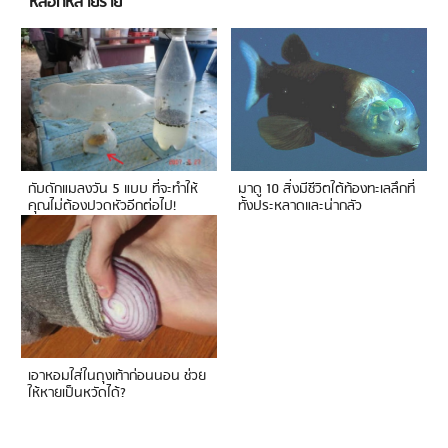
หลอกหลายราย
กับดักแมลงวัน 5 แบบ ที่จะทำให้
มาดู 10 สิ่งมีชีวิตใต้ท้องทะเลลึกที่
คุณไม่ต้องปวดหัวอีกต่อไป!
ทั้งประหลาดและน่ากลัว
เอาหอมใส่ในถุงเท้าก่อนนอน ช่วย
ให้หายเป็นหวัดได้?