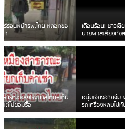
เดือนร้อน! ชาวเชียงรายบ่นรถ Isuzu สีขาวซิ่ง
บายพาสเสียงดังสร้างความรำคาญ
หนุ่มเจียงฮายจ่ม พบถังน้ำดื่มตกกลางถนน
รถเครื่องหลบไม่ทันล้มบาดเจ็บ