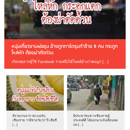
หนุ่มเที่ยวงานพ่อขุน อ้างถูกการ์ดรุมทำร้าย 6 คน กระดูก
ไหล่หัก ต้องผ่าตัดด่วน
เกิดเหตุจากผู้ใช้ Facebook รายหนึ่งได้โพสต์อ้างว่าตนถูก […]
มีรายงานจาก สภ.แม่จัน
มีประชาชนชาวเชียงรายผู้
เชียงราย ว่ามีชายวัย 57 ปี เสียชี
ประสงค์ดี ได้ออกมาแจ้งเตือนพ่อ
[…]
แม […]