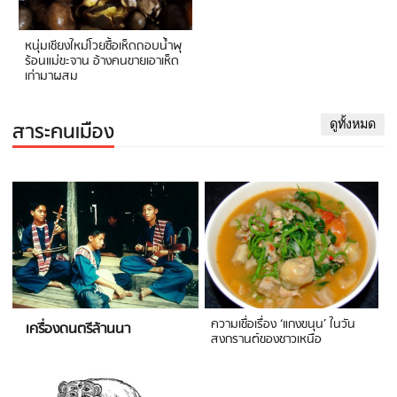
หนุ่มเชียงใหม่โวยซื้อเห็ดถอบน้ำพุ
ร้อนแม่ขะจาน อ้างคนขายเอาเห็ด
เก่ามาผสม
สาระคนเมือง
ดูทั้งหมด
ความเชื่อเรื่อง ‘แกงขนุน’ ในวัน
เครื่องดนตรีล้านนา
สงกรานต์ของชาวเหนือ