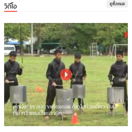
วิดีโอ
ดูทั้งหมด
สุดเจ๋ง! รร.อนุบาลเชียงของ ตีหม้อก๋วยเตี๋ยว-ถังไอ
ติม คว้าแชมป์โยธวาธิต