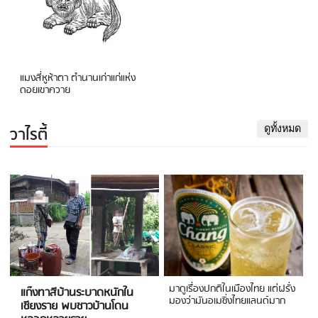
แมงสี่หูห้าตา ตำนานเก่าแก่แห่ง
ดอยเขาควาย
วาไรตี้
ดูทั้งหมด
มาดูเรื่องปกติในเมืองไทย แต่ฝรั่ง
แก๊งทาสีบ้านระบาดหนักใน
มองว่ามันอเมซิ่งไทยแลนด์มาก
เชียงราย พบชาวบ้านโดน