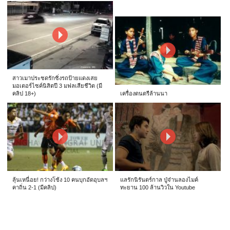
สาวเมาประชดรักซิ่งรถป้ายแดงเสย
มอเตอร์ไซค์นิสิตปี 3 มฟลเสียชีวิต (มี
คลิป 18+)
เครื่องดนตรีล้านนา
ลุ้นเหนื่อย! กว่างโซ้ง 10 คนบุกอัดอุบลฯ
แลรักนิรันดร์กาล ปู่จ๋านลองไมค์
คาถิ่น 2-1 (มีคลิป)
ทะยาน 100 ล้านวิวใน Youtube