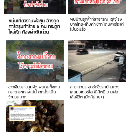
พบบ้านรุกล้ำที่สาธารณะหลังโรง
หนุ่มเที่ยวงานพ่อขุน อ้างถูก
บาลไทย+เก็บค่าเช่าที่ โดนสั่งรื้อแต่
การ์ดรุมทำร้าย 6 คน กระดูก
ไม่ยอมรื้อ
ไหล่หัก ต้องผ่าตัดด่วน
ชาวเชียงรายฉุนจัด พบคนทิ้งเศษ
สาวเมาประชดรักซิ่งรถป้ายแดง
กระจกแตกลงแม่น้ำกกฝั่งหมิ่น
เสยมอเตอร์ไซค์นิสิตปี 3 มฟล
จำนวนมาก
เสียชีวิต (มีคลิป 18+)