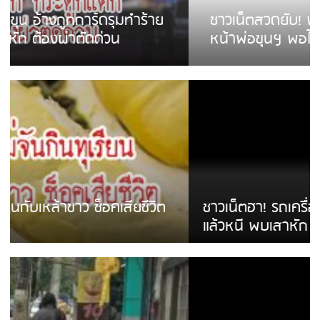
ชาวเน็ตสวดยับ! พบพม่าเร่ขายพวงมาลัย
หน้าพ่อขุนฯ พอไม่ซื้อเดินตาม
ชาวเน็ตฮา! รถเครื่องแม่สายชนป้ายร้านโลงศพ
แล้วหนี พบเสาหัก เบรคหัก หวิดได้ใช้บริการ