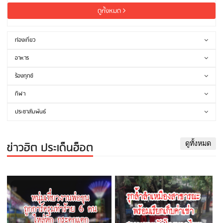
ดูทั้งหมด
ท่องเที่ยว
อาหาร
ร้องทุกข์
กีฬา
ประชาสัมพันธ์
ข่าวฮิต ประเด็นฮ็อต
ดูทั้งหมด