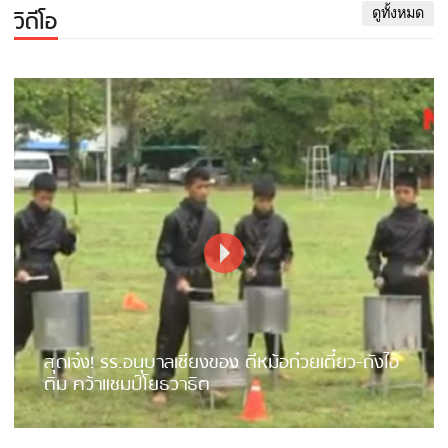
วิดีโอ
ดูทั้งหมด
สุดเจ๋ง! รร.อนุบาลเชียงของ ตีหม้อก๋วยเตี๋ยว-ถังไอ
ติม คว้าแชมป์โยธวาธิต