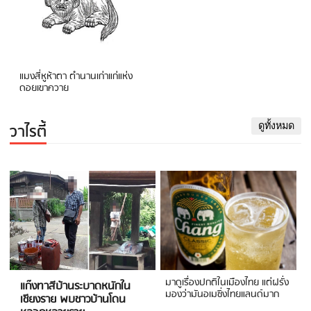
แมงสี่หูห้าตา ตำนานเก่าแก่แห่ง
ดอยเขาควาย
วาไรตี้
ดูทั้งหมด
มาดูเรื่องปกติในเมืองไทย แต่ฝรั่ง
แก๊งทาสีบ้านระบาดหนักใน
มองว่ามันอเมซิ่งไทยแลนด์มาก
เชียงราย พบชาวบ้านโดน