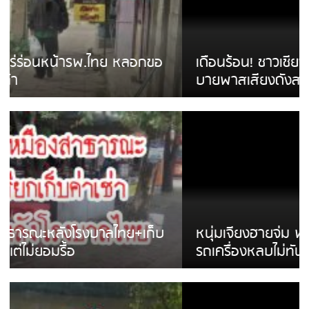
เดือนร้อน! ชาวเชียงรายบ่นรถ Isuzu สีขาวซิ่ง
บายพาสเสียงดังสร้างความรำคาญ
หนุ่มเจียงฮายจ่ม พบถังน้ำดื่มตกกลางถนน
รถเครื่องหลบไม่ทันล้มบาดเจ็บ