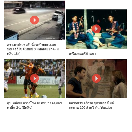
สาวเมาประชดรักซิ่งรถป้ายแดงเสย
มอเตอร์ไซค์นิสิตปี 3 มฟลเสียชีวิต (มี
คลิป 18+)
เครื่องดนตรีล้านนา
ลุ้นเหนื่อย! กว่างโซ้ง 10 คนบุกอัดอุบลฯ
แลรักนิรันดร์กาล ปู่จ๋านลองไมค์
คาถิ่น 2-1 (มีคลิป)
ทะยาน 100 ล้านวิวใน Youtube