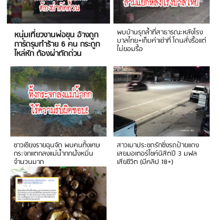
พบบ้านรุกล้ำที่สาธารณะหลังโรง
หนุ่มเที่ยวงานพ่อขุน อ้างถูก
บาลไทย+เก็บค่าเช่าที่ โดนสั่งรื้อแต่
การ์ดรุมทำร้าย 6 คน กระดูก
ไม่ยอมรื้อ
ไหล่หัก ต้องผ่าตัดด่วน
ชาวเชียงรายฉุนจัด พบคนทิ้งเศษ
สาวเมาประชดรักซิ่งรถป้ายแดง
กระจกแตกลงแม่น้ำกกฝั่งหมิ่น
เสยมอเตอร์ไซค์นิสิตปี 3 มฟล
จำนวนมาก
เสียชีวิต (มีคลิป 18+)