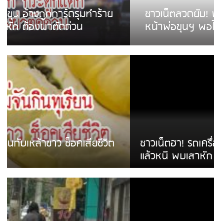
ชาวเน็ตสวดยับ! พบพม่าเร่ขายพวงมาลัย
หน้าพ่อขุนฯ พอไม่ซื้อเดินตาม
ชาวเน็ตฮา! รถเครื่องแม่สายชนป้ายร้านโลงศพ
แล้วหนี พบเสาหัก เบรคหัก หวิดได้ใช้บริการ