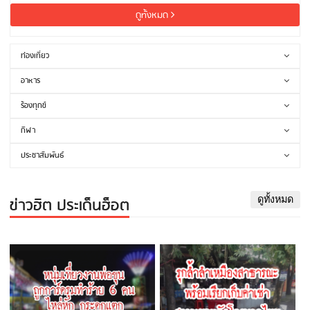
ดูทั้งหมด
ท่องเที่ยว
อาหาร
ร้องทุกข์
กีฬา
ประชาสัมพันธ์
ข่าวฮิต ประเด็นฮ็อต
ดูทั้งหมด