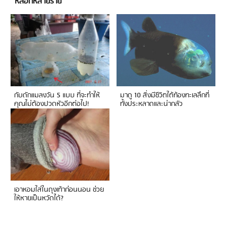
หลอกหลายราย
กับดักแมลงวัน 5 แบบ ที่จะทำให้
มาดู 10 สิ่งมีชีวิตใต้ท้องทะเลลึกที่
คุณไม่ต้องปวดหัวอีกต่อไป!
ทั้งประหลาดและน่ากลัว
เอาหอมใส่ในถุงเท้าก่อนนอน ช่วย
ให้หายเป็นหวัดได้?