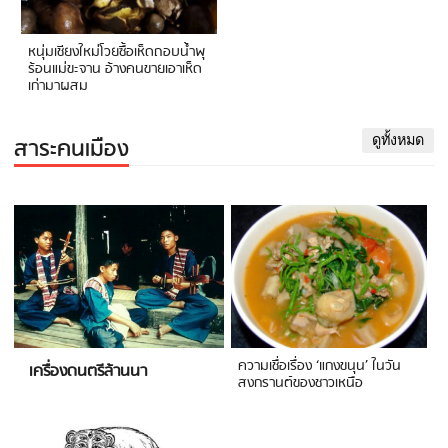
หนุ่มเชียงใหม่โวยซื้อเห็ดถอบน้ำพุ
ร้อนแม่ขะจาน อ้างคนขายเอาเห็ด
เก่ามาผสม
สาระคนเมือง
ดูทั้งหมด
ความเชื่อเรื่อง ‘แกงขนุน’ ในวัน
เครื่องดนตรีล้านนา
สงกรานต์ของชาวเหนือ