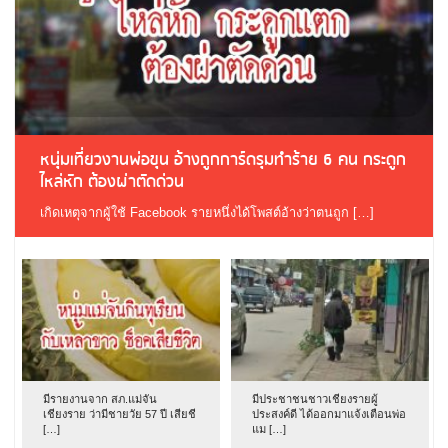
หนุ่มเที่ยวงานพ่อขุน อ้างถูกการ์ดรุมทำร้าย 6 คน กระดูก
ไหล่หัก ต้องผ่าตัดด่วน
เกิดเหตุจากผู้ใช้ Facebook รายหนึ่งได้โพสต์อ้างว่าตนถูก […]
มีรายงานจาก สภ.แม่จัน
มีประชาชนชาวเชียงรายผู้
เชียงราย ว่ามีชายวัย 57 ปี เสียชี
ประสงค์ดี ได้ออกมาแจ้งเตือนพ่อ
[…]
แม […]